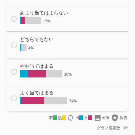
あまり当てはまらない
15%
どちらでもない
4%
やや当てはまる
30%
よく当てはまる
34%
loop
image
local_police
若
熟
男
女
画像
報告
グラフ投票数：85