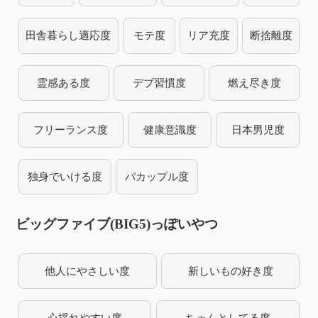
田舎暮らし適応度
モテ度
リア充度
断捨離度
霊感ある度
デブ習慣度
燃え尽き度
フリーランス度
健康意識度
日本男児度
独身でいける度
バカップル度
ビッグファイブ(BIG5)っぽいやつ
他人にやさしい度
新しいもの好き度
心揺れやすい度
ちゃんとしてる度