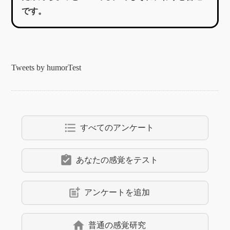
です。
Tweets by humorTest
format_list_bulleted
すべてのアンケート
assignment_turned_in
あなたの感覚をテスト
post_add
アンケートを追加
home
普通の感覚研究