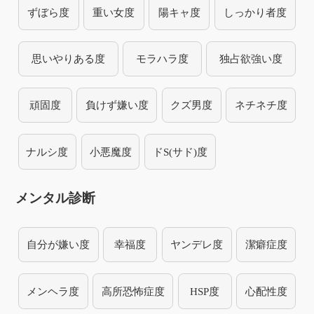
ずぼら度
重い女度
陽キャ度
しっかり者度
思いやりある度
モラハラ度
独占欲強い度
頑固度
負けず嫌い度
クズ男度
ネチネチ度
ナルシ度
小悪魔度
ドS(サド)度
メンタル診断
自分が嫌い度
幸福度
ヤンデレ度
潔癖症度
メンヘラ度
高所恐怖症度
HSP度
心配性度