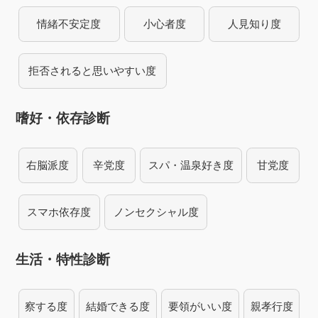
情緒不安定度
小心者度
人見知り度
拒否されると思いやすい度
嗜好・依存診断
右脳派度
辛党度
スパ・温泉好き度
甘党度
スマホ依存度
ノンセクシャル度
生活・特性診断
察する度
結婚できる度
要領がいい度
親孝行度