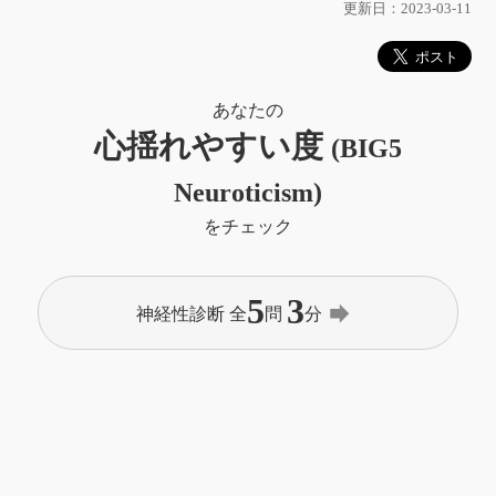
更新日：2023-03-11
あなたの
心揺れやすい度
(BIG5
Neuroticism)
をチェック
5
3
forward
神経性診断 全
問
分