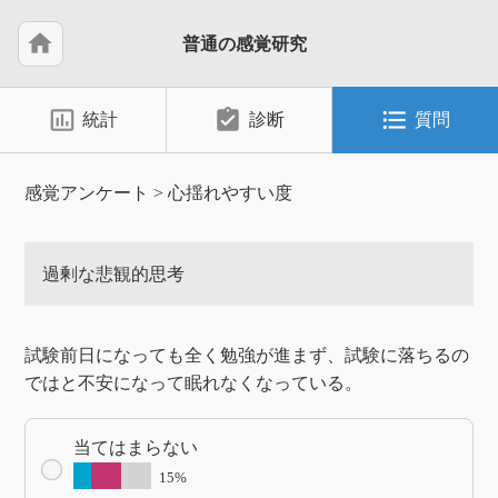
home
普通の感覚研究
insert_chart_outlined
assignment_turned_in
format_list_bulleted
統計
診断
質問
感覚アンケート
>
心揺れやすい度
過剰な悲観的思考
試験前日になっても全く勉強が進まず、試験に落ちるの
ではと不安になって眠れなくなっている。
当てはまらない
15%