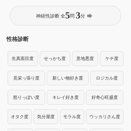
5
3
forward
神経性診断 全
問
分
性格診断
生真面目度
せっかち度
意地悪度
ケチ度
見栄っ張り度
新しい物好き度
ロジカル度
怒りっぽい度
キレイ好き度
好奇心旺盛度
オタク度
気分屋度
モラル度
ウッカリさん度