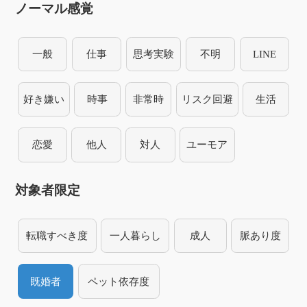
ノーマル感覚
一般
仕事
思考実験
不明
LINE
好き嫌い
時事
非常時
リスク回避
生活
恋愛
他人
対人
ユーモア
対象者限定
転職すべき度
一人暮らし
成人
脈あり度
既婚者
ペット依存度