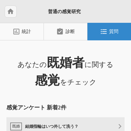
home
普通の感覚研究
insert_chart_outlined
assignment_turned_in
format_list_bulleted
統計
診断
質問
既婚者
あなたの
に関する
感覚
をチェック
感覚アンケート 新着2件
結婚指輪はいつ外して洗う？