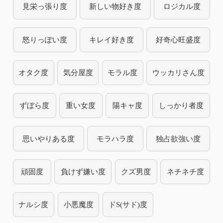
見栄っ張り度
新しい物好き度
ロジカル度
怒りっぽい度
キレイ好き度
好奇心旺盛度
オタク度
気分屋度
モラル度
ウッカリさん度
ずぼら度
重い女度
陽キャ度
しっかり者度
思いやりある度
モラハラ度
独占欲強い度
頑固度
負けず嫌い度
クズ男度
ネチネチ度
ナルシ度
小悪魔度
ドS(サド)度