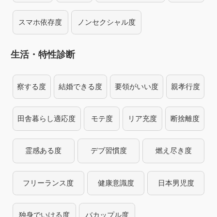
スマホ依存度
ノンセクシャル度
生活・特性診断
察する度
結婚できる度
要領がいい度
親孝行度
田舎暮らし適応度
モテ度
リア充度
断捨離度
霊感ある度
デブ習慣度
燃え尽き度
フリーランス度
健康意識度
日本男児度
独身でいける度
バカップル度