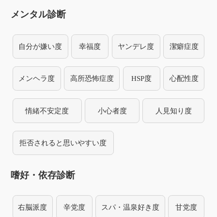
メンタル診断
自分が嫌い度
幸福度
ヤンデレ度
潔癖症度
メンヘラ度
高所恐怖症度
HSP度
心配性度
情緒不安定度
小心者度
人見知り度
拒否されると思いやすい度
嗜好・依存診断
右脳派度
辛党度
スパ・温泉好き度
甘党度