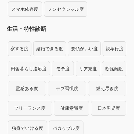
スマホ依存度
ノンセクシャル度
生活・特性診断
察する度
結婚できる度
要領がいい度
親孝行度
田舎暮らし適応度
モテ度
リア充度
断捨離度
霊感ある度
デブ習慣度
燃え尽き度
フリーランス度
健康意識度
日本男児度
独身でいける度
バカップル度