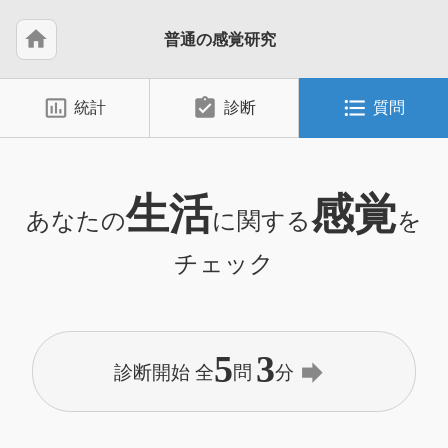
home
普通の感覚研究
insert_chart_outlined
assignment_turned_in
format_list_bulleted
統計
診断
質問
生活
感覚
あなたの
に関する
を
チェック
5
3
forward
診断開始 全
問
分