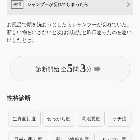
シャンプーが切れてしまったら
お風呂で頭を洗おうとしたらシャンプーが切れていた。
新しい物を出さないと次は無理だと昨日思ったのを思い
出したとき。
5
3
forward
診断開始 全
問
分
性格診断
生真面目度
せっかち度
意地悪度
ケチ度
見栄っ張り度
新しい物好き度
ロジカル度