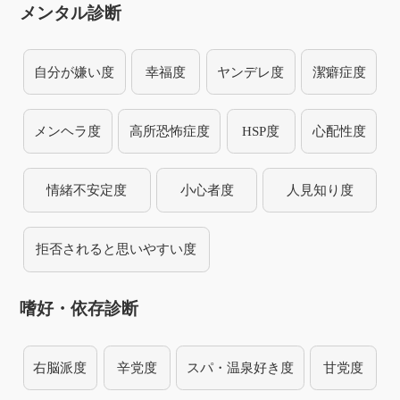
メンタル診断
自分が嫌い度
幸福度
ヤンデレ度
潔癖症度
メンヘラ度
高所恐怖症度
HSP度
心配性度
情緒不安定度
小心者度
人見知り度
拒否されると思いやすい度
嗜好・依存診断
右脳派度
辛党度
スパ・温泉好き度
甘党度