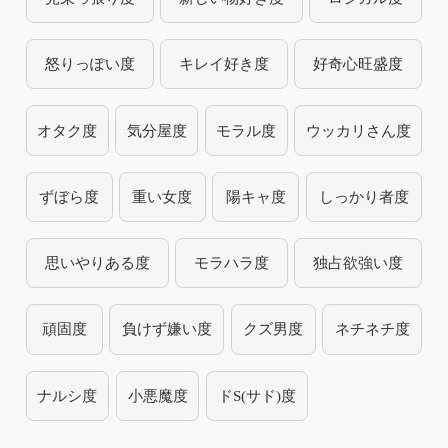
怒りっぽい度
キレイ好き度
好奇心旺盛度
オタク度
気分屋度
モラル度
ウッカリさん度
ずぼら度
重い女度
陽キャ度
しっかり者度
思いやりある度
モラハラ度
独占欲強い度
頑固度
負けず嫌い度
クズ男度
ネチネチ度
ナルシ度
小悪魔度
ドS(サド)度