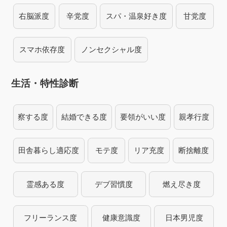
右脳派度
辛党度
スパ・温泉好き度
甘党度
スマホ依存度
ノンセクシャル度
生活・特性診断
察する度
結婚できる度
要領がいい度
親孝行度
田舎暮らし適応度
モテ度
リア充度
断捨離度
霊感ある度
デブ習慣度
燃え尽き度
フリーランス度
健康意識度
日本男児度