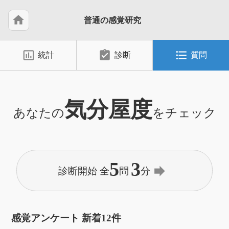
home
普通の感覚研究
insert_chart_outlined
assignment_turned_in
format_list_bulleted
統計
診断
質問
気分屋度
あなたの
をチェック
5
3
forward
診断開始 全
問
分
感覚アンケート 新着12件