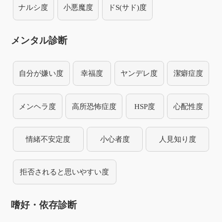
ナルシ度
小悪魔度
ドS(サド)度
メンタル診断
自分が嫌い度
幸福度
ヤンデレ度
潔癖症度
メンヘラ度
高所恐怖症度
HSP度
心配性度
情緒不安定度
小心者度
人見知り度
拒否されると思いやすい度
嗜好・依存診断