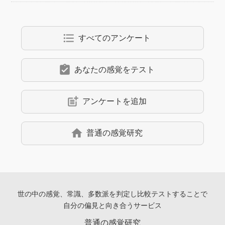
format_list_bulleted
すべてのアンケート
assignment_turned_in
あなたの感覚をテスト
post_add
アンケートを追加
home
普通の感覚研究
世の中の感覚、常識、多数派を判定し
比較テストすることで
自分の偏見と向き合うサービス
普通の感覚研究