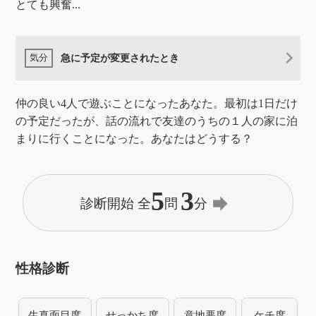
とても興奮...
急に予定が変更されたとき
仲の良い4人で遊ぶことになったあなた。最初は1日だけ
の予定だったが、話の流れで友達のうちの１人の家に泊
まりに行くことになった。あなたはどうする？
5
3
forward
診断開始 全
問
分
性格診断
生真面目度
せっかち度
意地悪度
ケチ度