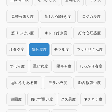
見栄っ張り度
新しい物好き度
ロジカル度
怒りっぽい度
キレイ好き度
好奇心旺盛度
オタク度
気分屋度
モラル度
ウッカリさん度
ずぼら度
重い女度
陽キャ度
しっかり者度
思いやりある度
モラハラ度
独占欲強い度
頑固度
負けず嫌い度
クズ男度
ネチネチ度