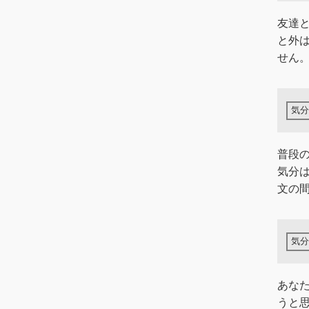
友達
と外
せん
普段
気分
文の間
あな
うと