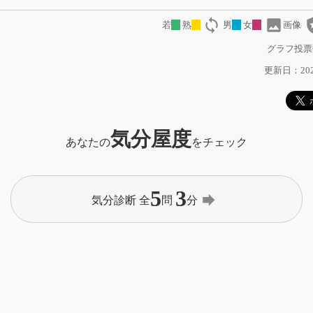
loop
image
local
若
熟
男
女
画像
グラフ投票
更新日：2023
気分屋度
あなたの
をチェック
5
3
forward
気分診断 全
問
分