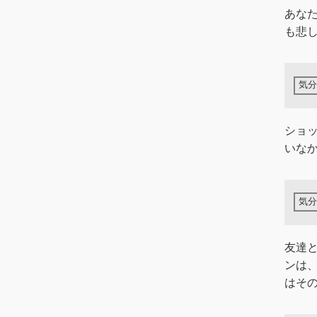
あな
も悲
ショ
いな
友達
ンは
はその