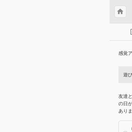
home
insert
感覚
遊
友達
の日
あり