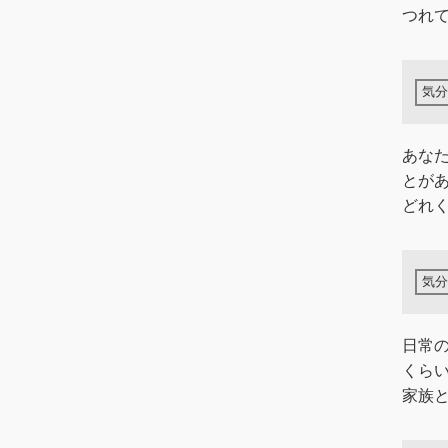
つれて
あな
とが
どれ
日常
くら
家族と