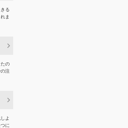
起きる
しれま
なたの
での注
戦しよ
経つに