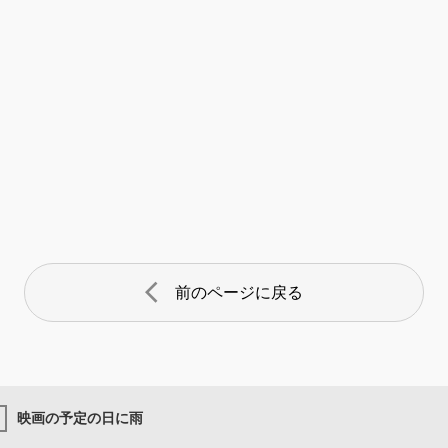
arrow_back_ios
前のページに戻る
映画の予定の日に雨