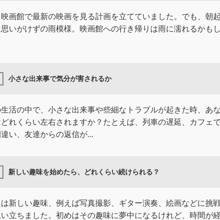
と映画館で最新の映画を見る計画を立てていました。でも、朝
は思いがけずの雨模様。映画館への行き帰りは雨に濡れるかも
。
小さな出来事で気分が害されるか
の生活の中で、小さな出来事や些細なトラブルが起きた時、あ
はどれくらい左右されますか？たとえば、列車の遅延、カフェ
違い、友達からの返信が...
新しい趣味を始めたら、どれくらい続けられる？
たは新しい趣味、例えば写真撮影、ギター演奏、絵画などに挑
思い立ちました。初めはその趣味に夢中になるけれど、時間が