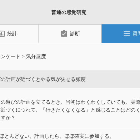
普通の感覚研究
_chart_outlined
assignment_turned_in
format_list_bulleted
統計
診断
質
アンケート
>
気分屋度
びの計画が近づくとやる気が失せる頻度
との遊びの計画を立てるとき、当初はわくわくしていても、実
が近づくにつれて、「行きたくなくなる」と感じることはどの
ますか？
ほとんどない。計画したら、ほぼ確実に参加する。