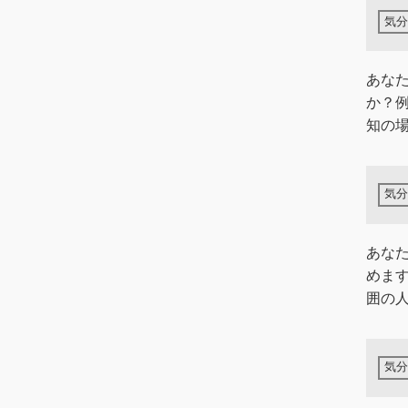
あな
か？
知の場
あな
めま
囲の人