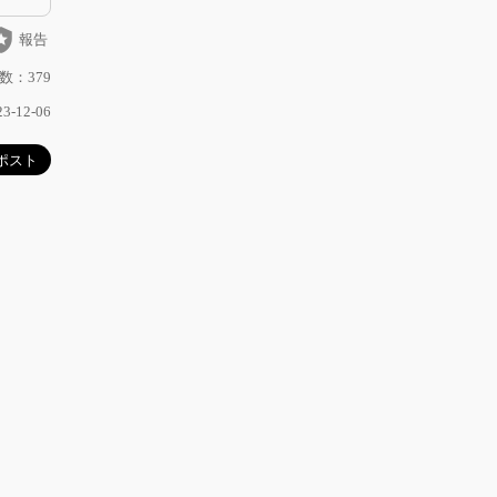
_police
報告
数：379
-12-06