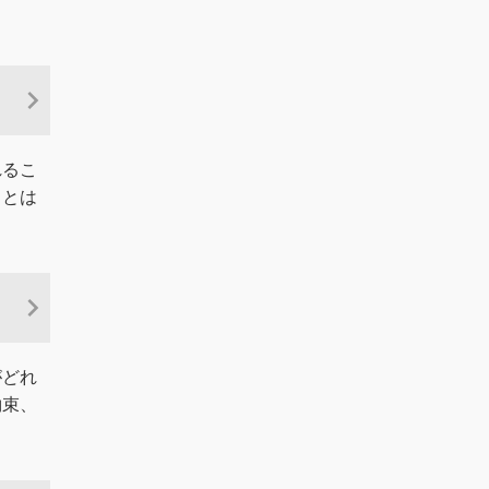
れるこ
ことは
がどれ
約束、