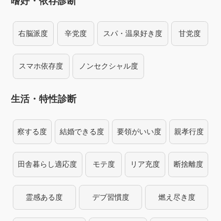
嗜好・依存診断
右脳派度
辛党度
スパ・温泉好き度
甘党度
スマホ依存度
ノンセクシャル度
生活・特性診断
察する度
結婚できる度
要領がいい度
親孝行度
田舎暮らし適応度
モテ度
リア充度
断捨離度
霊感ある度
デブ習慣度
燃え尽き度