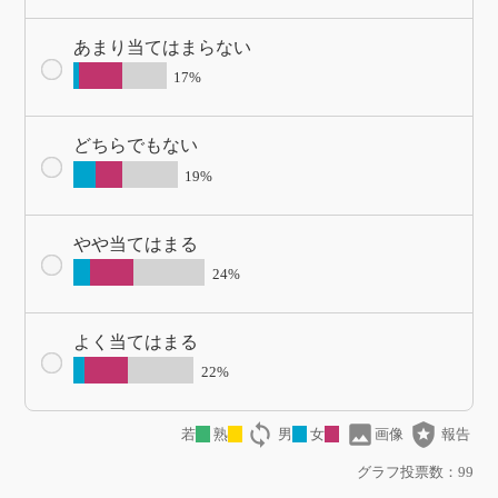
あまり当てはまらない
17%
どちらでもない
19%
やや当てはまる
24%
よく当てはまる
22%
loop
image
local_police
若
熟
男
女
画像
報告
グラフ投票数：99