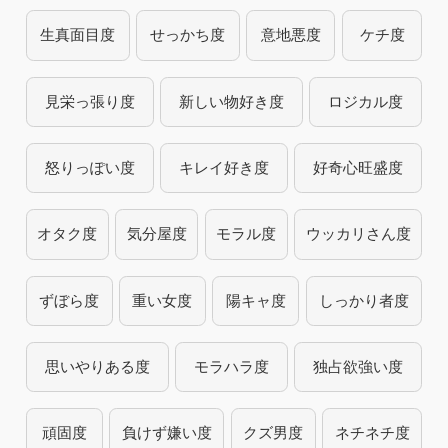
生真面目度
せっかち度
意地悪度
ケチ度
見栄っ張り度
新しい物好き度
ロジカル度
怒りっぽい度
キレイ好き度
好奇心旺盛度
オタク度
気分屋度
モラル度
ウッカリさん度
ずぼら度
重い女度
陽キャ度
しっかり者度
思いやりある度
モラハラ度
独占欲強い度
頑固度
負けず嫌い度
クズ男度
ネチネチ度