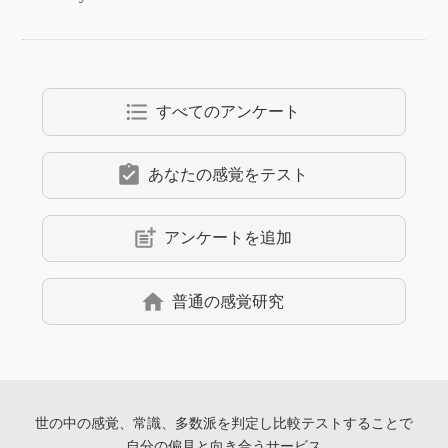
format_list_bulleted
すべてのアンケート
assignment_turned_in
あなたの感覚をテスト
post_add
アンケートを追加
home
普通の感覚研究
世の中の感覚、常識、多数派を判定し
比較テストすることで
自分の偏見と向き合うサービス