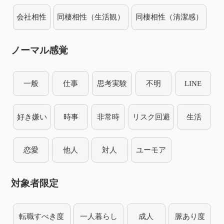
会社相性
同棲相性（生活観）
同棲相性（清潔感）
ノーマル感覚
一般
仕事
思考実験
不明
LINE
好き嫌い
時事
非常時
リスク回避
生活
恋愛
他人
対人
ユーモア
対象者限定
転職すべき度
一人暮らし
成人
脈あり度