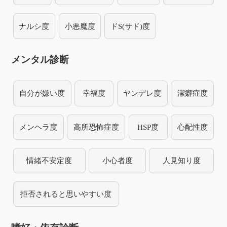
ナルシ度
小悪魔度
ドS(サド)度
メンタル診断
自分が嫌い度
幸福度
ヤンデレ度
潔癖症度
メンヘラ度
高所恐怖症度
HSP度
心配性度
情緒不安定度
小心者度
人見知り度
拒否されると思いやすい度