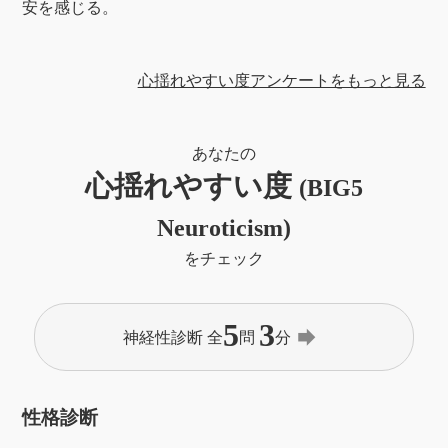
安を感じる。
心揺れやすい度アンケートをもっと見る
あなたの
心揺れやすい度
(BIG5
Neuroticism)
をチェック
5
3
forward
神経性診断 全
問
分
性格診断