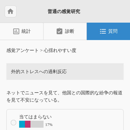
home
普通の感覚研究
insert_chart_outlined
assignment_turned_in
format_list_bulleted
統計
診断
質問
感覚アンケート
>
心揺れやすい度
外的ストレスへの過剰反応
ネットでニュースを見て、他国との国際的な紛争の報道
を見て不安になっている。
当てはまらない
17%