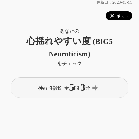
更新日：2023-03-11
あなたの
心揺れやすい度
(BIG5
Neuroticism)
をチェック
5
3
forward
神経性診断 全
問
分