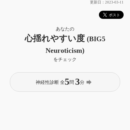
更新日：2023-03-11
あなたの
心揺れやすい度
(BIG5
Neuroticism)
をチェック
5
3
forward
神経性診断 全
問
分