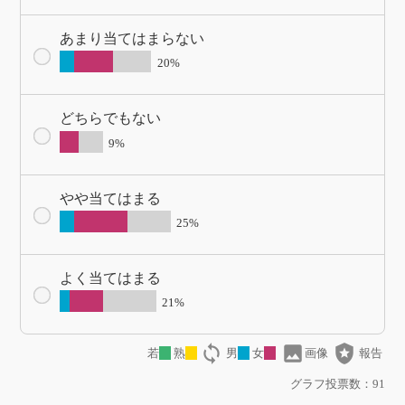
あまり当てはまらない
20%
どちらでもない
9%
やや当てはまる
25%
よく当てはまる
21%
loop
image
local_police
若
熟
男
女
画像
報告
グラフ投票数：91