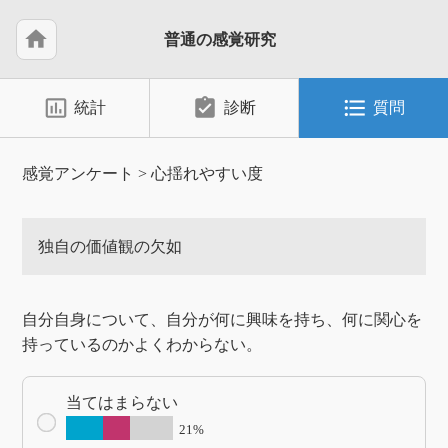
home
普通の感覚研究
insert_chart_outlined
assignment_turned_in
format_list_bulleted
統計
診断
質問
感覚アンケート
>
心揺れやすい度
独自の価値観の欠如
自分自身について、自分が何に興味を持ち、何に関心を
持っているのかよくわからない。
当てはまらない
21%