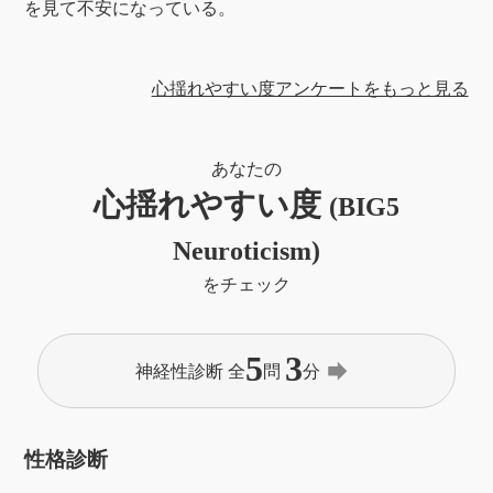
を見て不安になっている。
心揺れやすい度アンケートをもっと見る
あなたの
心揺れやすい度
(BIG5
Neuroticism)
をチェック
5
3
forward
神経性診断 全
問
分
性格診断