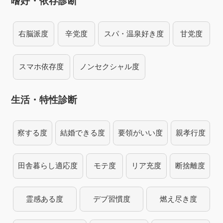
嗜好・依存診断
右脳派度
辛党度
スパ・温泉好き度
甘党度
スマホ依存度
ノンセクシャル度
生活・特性診断
察する度
結婚できる度
要領がいい度
親孝行度
田舎暮らし適応度
モテ度
リア充度
断捨離度
霊感ある度
デブ習慣度
燃え尽き度