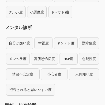
ナルシ度
小悪魔度
ドS(サド)度
メンタル診断
自分が嫌い度
幸福度
ヤンデレ度
潔癖症度
メンヘラ度
高所恐怖症度
HSP度
心配性度
情緒不安定度
小心者度
人見知り度
拒否されると思いやすい度