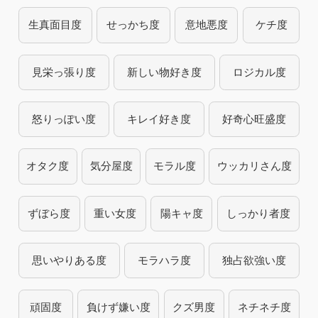
生真面目度
せっかち度
意地悪度
ケチ度
見栄っ張り度
新しい物好き度
ロジカル度
怒りっぽい度
キレイ好き度
好奇心旺盛度
オタク度
気分屋度
モラル度
ウッカリさん度
ずぼら度
重い女度
陽キャ度
しっかり者度
思いやりある度
モラハラ度
独占欲強い度
頑固度
負けず嫌い度
クズ男度
ネチネチ度