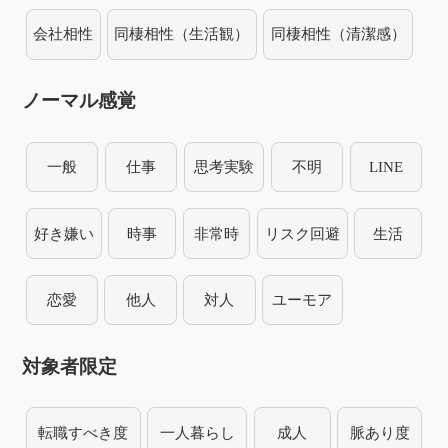
会社相性
同棲相性（生活観）
同棲相性（清潔感）
ノーマル感覚
一般
仕事
思考実験
不明
LINE
好き嫌い
時事
非常時
リスク回避
生活
恋愛
他人
対人
ユーモア
対象者限定
転職すべき度
一人暮らし
成人
脈あり度