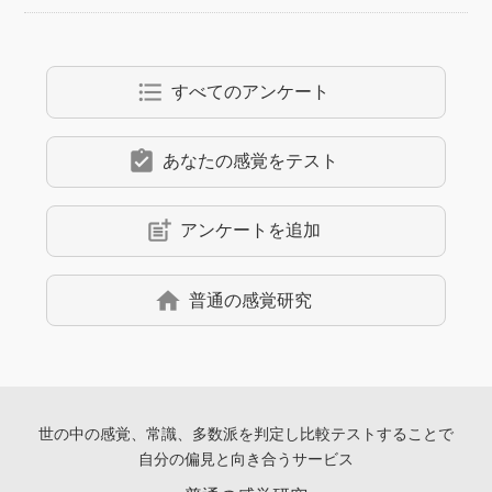
format_list_bulleted
すべてのアンケート
assignment_turned_in
あなたの感覚をテスト
post_add
アンケートを追加
home
普通の感覚研究
世の中の感覚、常識、多数派を判定し
比較テストすることで
自分の偏見と向き合うサービス