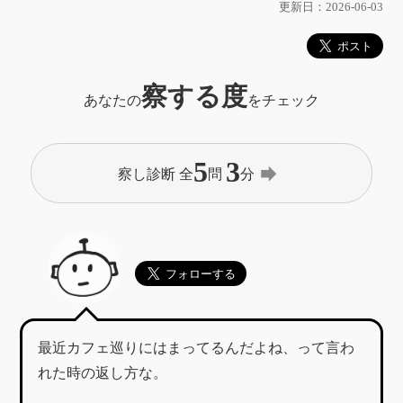
更新日：2026-06-03
察する度
あなたの
をチェック
5
3
forward
察し診断 全
問
分
最近カフェ巡りにはまってるんだよね、って言わ
れた時の返し方な。