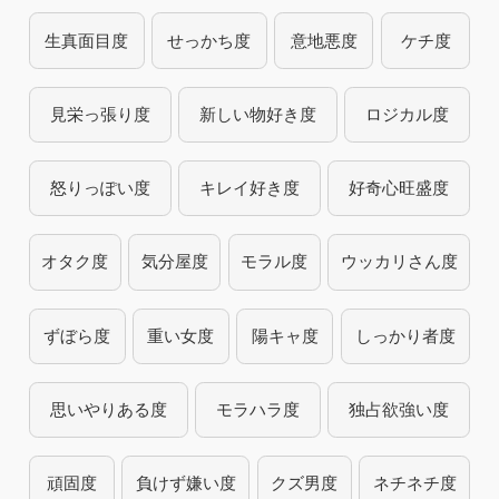
生真面目度
せっかち度
意地悪度
ケチ度
見栄っ張り度
新しい物好き度
ロジカル度
怒りっぽい度
キレイ好き度
好奇心旺盛度
オタク度
気分屋度
モラル度
ウッカリさん度
ずぼら度
重い女度
陽キャ度
しっかり者度
思いやりある度
モラハラ度
独占欲強い度
頑固度
負けず嫌い度
クズ男度
ネチネチ度