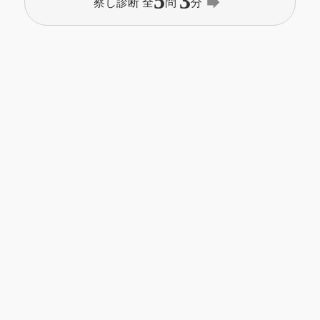
5
3
forward
察し診断 全
問
分