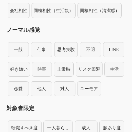
会社相性
同棲相性（生活観）
同棲相性（清潔感）
ノーマル感覚
一般
仕事
思考実験
不明
LINE
好き嫌い
時事
非常時
リスク回避
生活
恋愛
他人
対人
ユーモア
対象者限定
転職すべき度
一人暮らし
成人
脈あり度