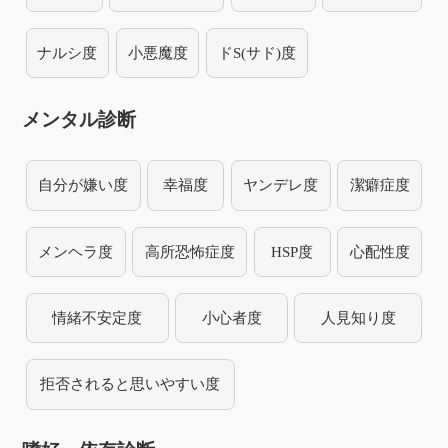
ナルシ度
小悪魔度
ドS(サド)度
メンタル診断
自分が嫌い度
幸福度
ヤンデレ度
潔癖症度
メンヘラ度
高所恐怖症度
HSP度
心配性度
情緒不安定度
小心者度
人見知り度
拒否されると思いやすい度