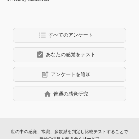
format_list_bulleted
すべてのアンケート
assignment_turned_in
あなたの感覚をテスト
post_add
アンケートを追加
home
普通の感覚研究
世の中の感覚、常識、多数派を判定し
比較テストすることで
自分の偏見と向き合うサービス