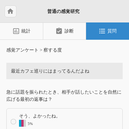
home
普通の感覚研究
insert_chart_outlined
assignment_turned_in
format_list_bulleted
統計
診断
質問
感覚アンケート
>
察する度
最近カフェ巡りにはまってるんだよね
急に話題を振られたとき、相手が話したいことを自然に
広げる最初の返事は？
そう、よかったね。
5%