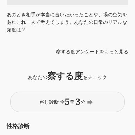
あのとき相手が本当に言いたかったことや、場の空気を
あれこれ一人で考えてしまう。あなたの日常のリアルな
頻度は？
察する度アンケートをもっと見る
察する度
あなたの
をチェック
5
3
forward
察し診断 全
問
分
性格診断