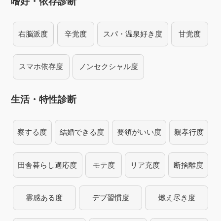
嗜好・依存診断
右脳派度
辛党度
スパ・温泉好き度
甘党度
スマホ依存度
ノンセクシャル度
生活・特性診断
察する度
結婚できる度
要領がいい度
親孝行度
田舎暮らし適応度
モテ度
リア充度
断捨離度
霊感ある度
デブ習慣度
燃え尽き度