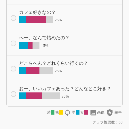
カフェ好きなの？
25%
へー、なんで始めたの？
15%
どこらへん？どれくらい行くの？
25%
おー、いいカフェあった？どんなとこ好き？
30%
loop
image
local_police
若
熟
男
女
画像
報告
グラフ投票数：60