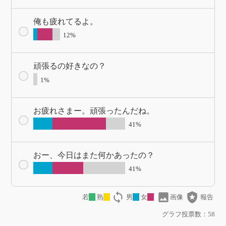
俺も疲れてるよ。
12%
頑張るの好きなの？
1%
お疲れさまー。頑張ったんだね。
41%
おー、今日はまた何かあったの？
41%
loop
image
local_police
若
熟
男
女
画像
報告
グラフ投票数：58