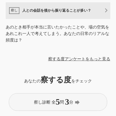
人との会話を後から振り返ることが多い？
あのとき相手が本当に言いたかったことや、場の空気を
あれこれ一人で考えてしまう。あなたの日常のリアルな
頻度は？
察する度アンケートをもっと見る
察する度
あなたの
をチェック
5
3
forward
察し診断 全
問
分