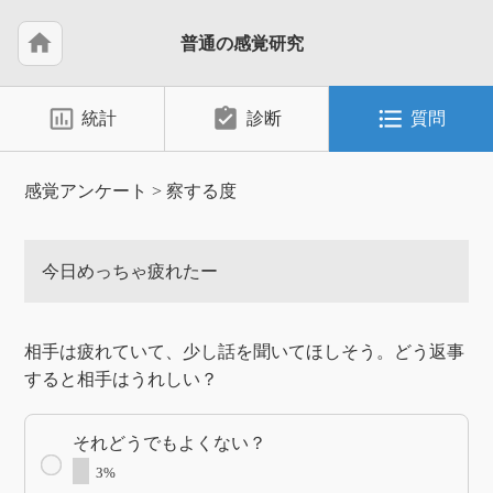
home
普通の感覚研究
insert_chart_outlined
assignment_turned_in
format_list_bulleted
統計
診断
質問
感覚アンケート
>
察する度
今日めっちゃ疲れたー
相手は疲れていて、少し話を聞いてほしそう。どう返事
すると相手はうれしい？
それどうでもよくない？
3%