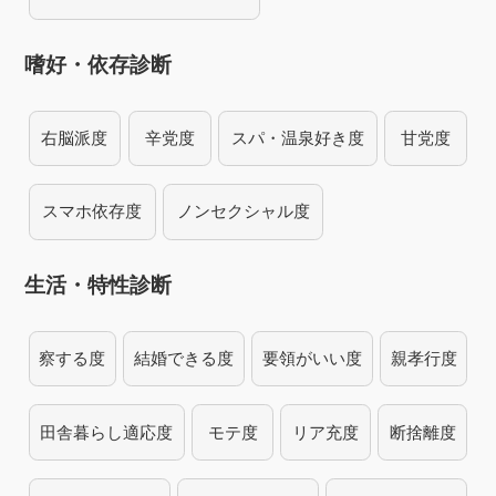
嗜好・依存診断
右脳派度
辛党度
スパ・温泉好き度
甘党度
スマホ依存度
ノンセクシャル度
生活・特性診断
察する度
結婚できる度
要領がいい度
親孝行度
田舎暮らし適応度
モテ度
リア充度
断捨離度