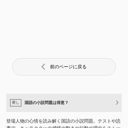
arrow_back_ios
前のページに戻る
国語の小説問題は得意？
登場人物の心情を読み解く国語の小説問題。テストや読