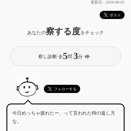
更新日：2026-06-03
察する度
あなたの
をチェック
5
3
forward
察し診断 全
問
分
今日めっちゃ疲れたー、って言われた時の返し方
な。