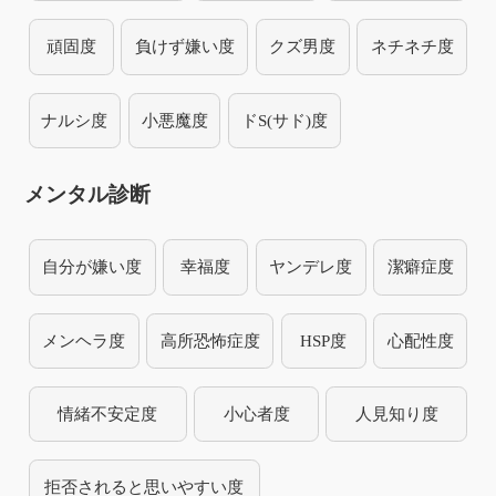
頑固度
負けず嫌い度
クズ男度
ネチネチ度
ナルシ度
小悪魔度
ドS(サド)度
メンタル診断
自分が嫌い度
幸福度
ヤンデレ度
潔癖症度
メンヘラ度
高所恐怖症度
HSP度
心配性度
情緒不安定度
小心者度
人見知り度
拒否されると思いやすい度