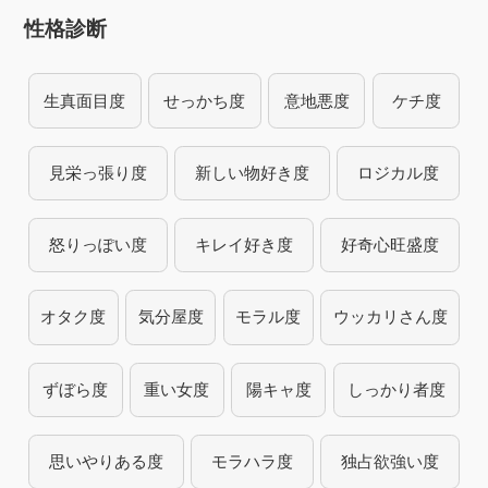
性格診断
生真面目度
せっかち度
意地悪度
ケチ度
見栄っ張り度
新しい物好き度
ロジカル度
怒りっぽい度
キレイ好き度
好奇心旺盛度
オタク度
気分屋度
モラル度
ウッカリさん度
ずぼら度
重い女度
陽キャ度
しっかり者度
思いやりある度
モラハラ度
独占欲強い度