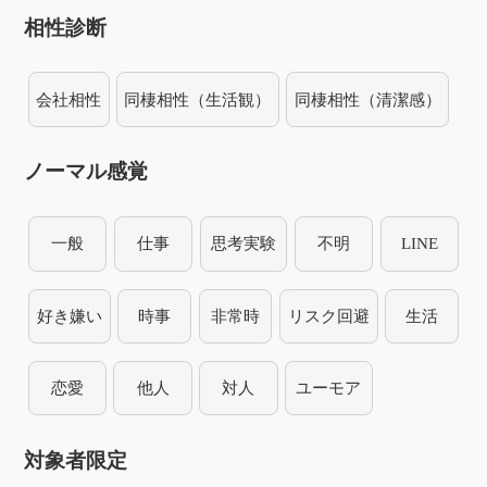
相性診断
会社相性
同棲相性（生活観）
同棲相性（清潔感）
ノーマル感覚
一般
仕事
思考実験
不明
LINE
好き嫌い
時事
非常時
リスク回避
生活
恋愛
他人
対人
ユーモア
対象者限定