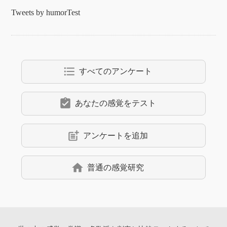
Tweets by humorTest
format_list_bulleted
すべてのアンケート
assignment_turned_in
あなたの感覚をテスト
post_add
アンケートを追加
home
普通の感覚研究