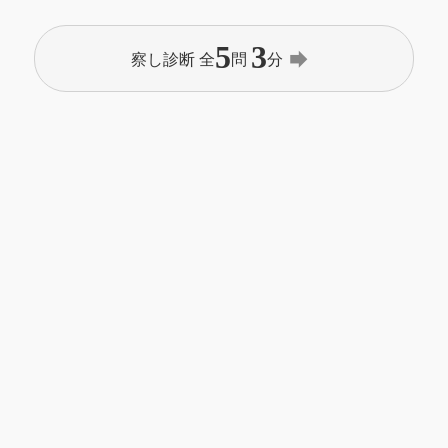
5
3
forward
察し診断 全
問
分