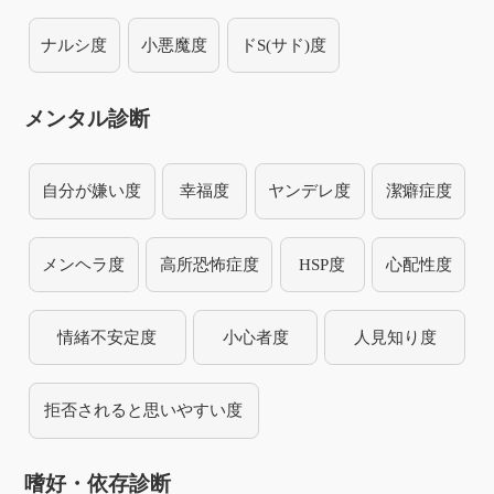
ナルシ度
小悪魔度
ドS(サド)度
メンタル診断
自分が嫌い度
幸福度
ヤンデレ度
潔癖症度
メンヘラ度
高所恐怖症度
HSP度
心配性度
情緒不安定度
小心者度
人見知り度
拒否されると思いやすい度
嗜好・依存診断