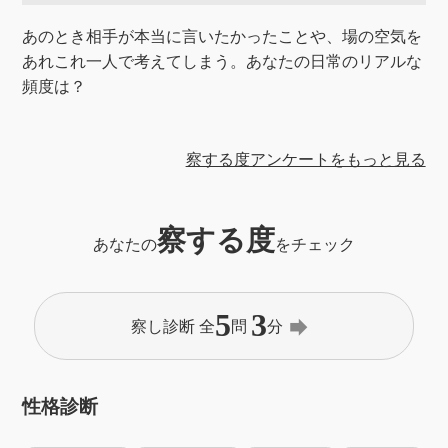
あのとき相手が本当に言いたかったことや、場の空気を
あれこれ一人で考えてしまう。あなたの日常のリアルな
頻度は？
察する度アンケートをもっと見る
察する度
あなたの
をチェック
5
3
forward
察し診断 全
問
分
性格診断