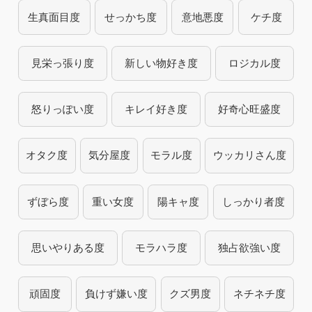
生真面目度
せっかち度
意地悪度
ケチ度
見栄っ張り度
新しい物好き度
ロジカル度
怒りっぽい度
キレイ好き度
好奇心旺盛度
オタク度
気分屋度
モラル度
ウッカリさん度
ずぼら度
重い女度
陽キャ度
しっかり者度
思いやりある度
モラハラ度
独占欲強い度
頑固度
負けず嫌い度
クズ男度
ネチネチ度