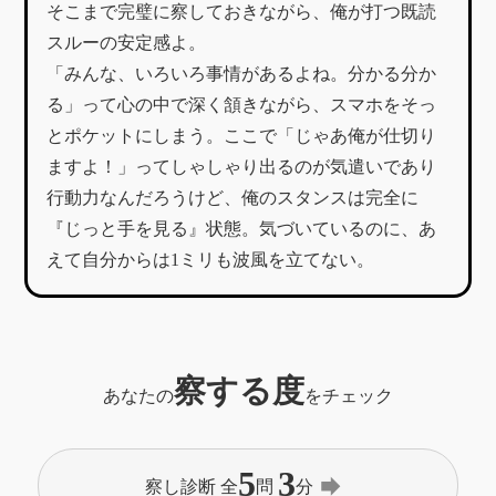
​そこまで完璧に察しておきながら、俺が打つ既読
スルーの安定感よ。
​「みんな、いろいろ事情があるよね。分かる分か
る」って心の中で深く頷きながら、スマホをそっ
とポケットにしまう。ここで「じゃあ俺が仕切り
ますよ！」ってしゃしゃり出るのが気遣いであり
行動力なんだろうけど、俺のスタンスは完全に
『じっと手を見る』状態。気づいているのに、あ
えて自分からは1ミリも波風を立てない。
察する度
あなたの
をチェック
5
3
forward
察し診断 全
問
分