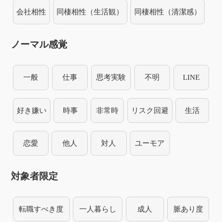
会社相性
同棲相性（生活観）
同棲相性（清潔感）
ノーマル感覚
一般
仕事
思考実験
不明
LINE
好き嫌い
時事
非常時
リスク回避
生活
恋愛
他人
対人
ユーモア
対象者限定
転職すべき度
一人暮らし
成人
脈あり度