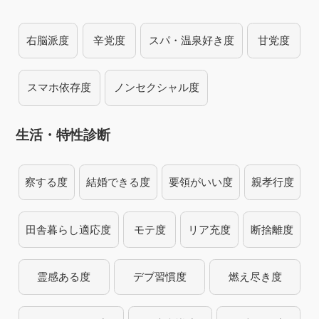
右脳派度
辛党度
スパ・温泉好き度
甘党度
スマホ依存度
ノンセクシャル度
生活・特性診断
察する度
結婚できる度
要領がいい度
親孝行度
田舎暮らし適応度
モテ度
リア充度
断捨離度
霊感ある度
デブ習慣度
燃え尽き度