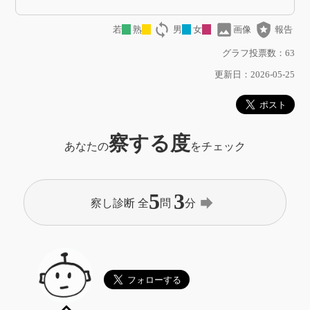
loop
image
local_police
若
熟
男
女
画像
報告
グラフ投票数：63
更新日：2026-05-25
察する度
あなたの
をチェック
5
3
forward
察し診断 全
問
分