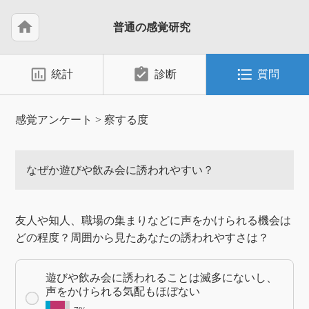
home
普通の感覚研究
insert_chart_outlined
assignment_turned_in
format_list_bulleted
統計
診断
質問
感覚アンケート
>
察する度
なぜか遊びや飲み会に誘われやすい？
​友人や知人、職場の集まりなどに声をかけられる機会は
どの程度？周囲から見たあなたの誘われやすさは？
遊びや飲み会に誘われることは滅多にないし、
声をかけられる気配もほぼない