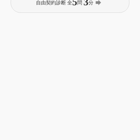
5
3
forward
自由契約診断 全
問
分