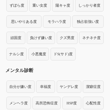
ずぼら度
重い女度
陽キャ度
しっかり者度
思いやりある度
モラハラ度
独占欲強い度
頑固度
負けず嫌い度
クズ男度
ネチネチ度
ナルシ度
小悪魔度
ドS(サド)度
メンタル診断
自分が嫌い度
幸福度
ヤンデレ度
潔癖症度
メンヘラ度
高所恐怖症度
HSP度
心配性度