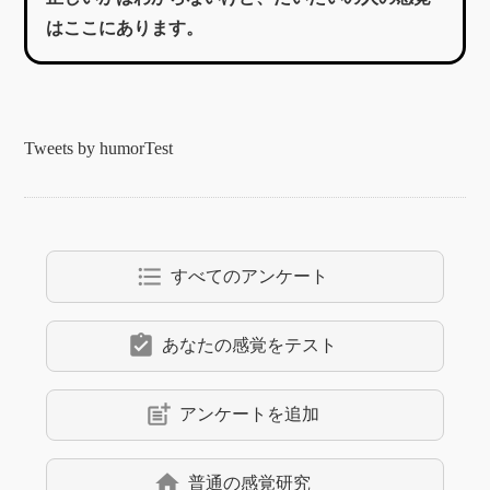
はここにあります。
Tweets by humorTest
format_list_bulleted
すべてのアンケート
assignment_turned_in
あなたの感覚をテスト
post_add
アンケートを追加
home
普通の感覚研究