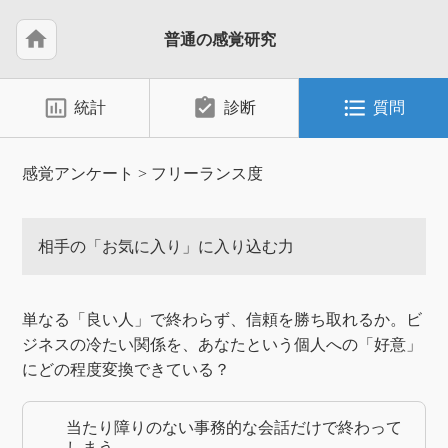
home
普通の感覚研究
insert_chart_outlined
assignment_turned_in
format_list_bulleted
統計
診断
質問
感覚アンケート
>
フリーランス度
相手の「お気に入り」に入り込む力
単なる「良い人」で終わらず、信頼を勝ち取れるか。ビ
ジネスの冷たい関係を、あなたという個人への「好意」
にどの程度変換できている？
当たり障りのない事務的な会話だけで終わって
しまう