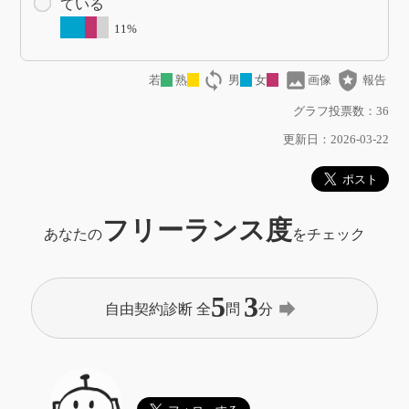
ている
11%
loop
image
local_police
若
熟
男
女
画像
報告
グラフ投票数：36
更新日：2026-03-22
フリーランス度
あなたの
をチェック
5
3
forward
自由契約診断 全
問
分