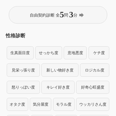
5
3
forward
自由契約診断 全
問
分
性格診断
生真面目度
せっかち度
意地悪度
ケチ度
見栄っ張り度
新しい物好き度
ロジカル度
怒りっぽい度
キレイ好き度
好奇心旺盛度
オタク度
気分屋度
モラル度
ウッカリさん度