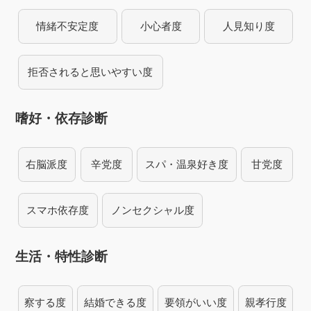
情緒不安定度
小心者度
人見知り度
拒否されると思いやすい度
嗜好・依存診断
右脳派度
辛党度
スパ・温泉好き度
甘党度
スマホ依存度
ノンセクシャル度
生活・特性診断
察する度
結婚できる度
要領がいい度
親孝行度