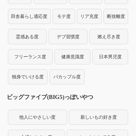
田舎暮らし適応度
モテ度
リア充度
断捨離度
霊感ある度
デブ習慣度
燃え尽き度
フリーランス度
健康意識度
日本男児度
独身でいける度
バカップル度
ビッグファイブ(BIG5)っぽいやつ
他人にやさしい度
新しいもの好き度