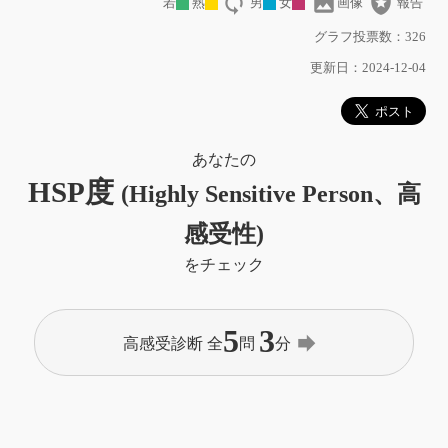
loop
image
local_police
若
熟
男
女
画像
報告
グラフ投票数：326
更新日：2024-12-04
あなたの
HSP度
(Highly Sensitive Person、高
感受性)
をチェック
5
3
forward
高感受診断 全
問
分