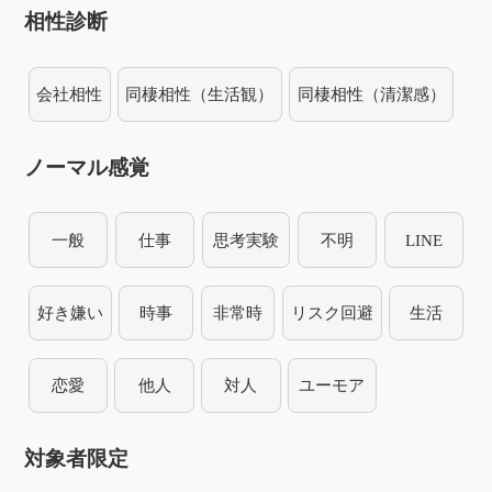
相性診断
会社相性
同棲相性（生活観）
同棲相性（清潔感）
ノーマル感覚
一般
仕事
思考実験
不明
LINE
好き嫌い
時事
非常時
リスク回避
生活
恋愛
他人
対人
ユーモア
対象者限定