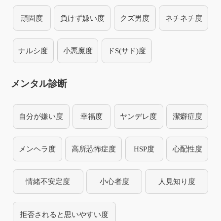
頑固度
負けず嫌い度
クズ男度
ネチネチ度
ナルシ度
小悪魔度
ドS(サド)度
メンタル診断
自分が嫌い度
幸福度
ヤンデレ度
潔癖症度
メンヘラ度
高所恐怖症度
HSP度
心配性度
情緒不安定度
小心者度
人見知り度
拒否されると思いやすい度