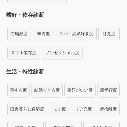
嗜好・依存診断
右脳派度
辛党度
スパ・温泉好き度
甘党度
スマホ依存度
ノンセクシャル度
生活・特性診断
察する度
結婚できる度
要領がいい度
親孝行度
田舎暮らし適応度
モテ度
リア充度
断捨離度