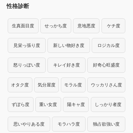
性格診断
生真面目度
せっかち度
意地悪度
ケチ度
見栄っ張り度
新しい物好き度
ロジカル度
怒りっぽい度
キレイ好き度
好奇心旺盛度
オタク度
気分屋度
モラル度
ウッカリさん度
ずぼら度
重い女度
陽キャ度
しっかり者度
思いやりある度
モラハラ度
独占欲強い度