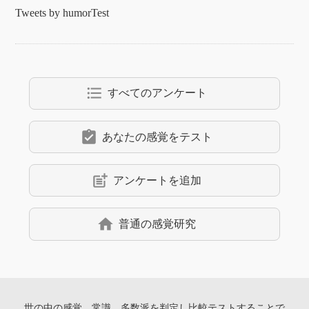
Tweets by humorTest
format_list_bulleted
すべてのアンケート
assignment_turned_in
あなたの感覚をテスト
post_add
アンケートを追加
home
普通の感覚研究
世の中の感覚、常識、多数派を判定し
比較テストすることで