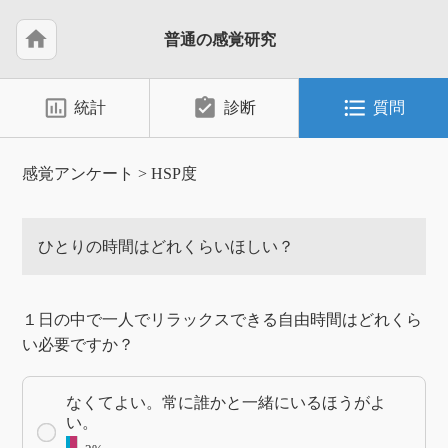
home
普通の感覚研究
insert_chart_outlined
assignment_turned_in
format_list_bulleted
統計
診断
質問
感覚アンケート
>
HSP度
ひとりの時間はどれくらいほしい？
１日の中で一人でリラックスできる自由時間はどれくら
い必要ですか？
なくてよい。常に誰かと一緒にいるほうがよ
い。