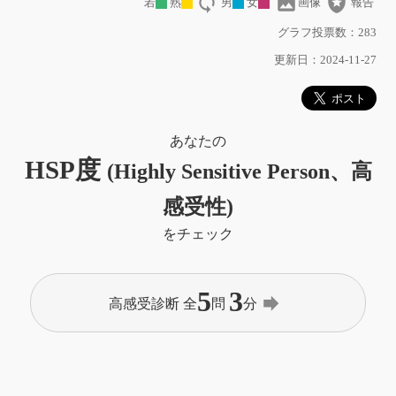
loop
image
local_police
若
熟
男
女
画像
報告
グラフ投票数：283
更新日：2024-11-27
あなたの
HSP度
(Highly Sensitive Person、高
感受性)
をチェック
5
3
forward
高感受診断 全
問
分