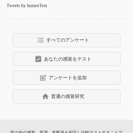
Tweets by humorTest
format_list_bulleted
すべてのアンケート
assignment_turned_in
あなたの感覚をテスト
post_add
アンケートを追加
home
普通の感覚研究
世の中の感覚、常識、多数派を判定し
比較テストすることで