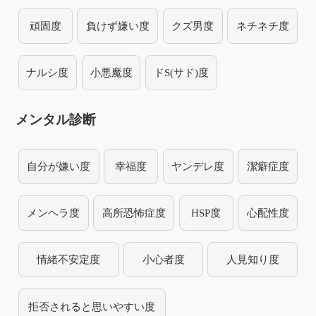
頑固度
負けず嫌い度
クズ男度
ネチネチ度
ナルシ度
小悪魔度
ドS(サド)度
メンタル診断
自分が嫌い度
幸福度
ヤンデレ度
潔癖症度
メンヘラ度
高所恐怖症度
HSP度
心配性度
情緒不安定度
小心者度
人見知り度
拒否されると思いやすい度