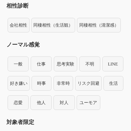
相性診断
会社相性
同棲相性（生活観）
同棲相性（清潔感）
ノーマル感覚
一般
仕事
思考実験
不明
LINE
好き嫌い
時事
非常時
リスク回避
生活
恋愛
他人
対人
ユーモア
対象者限定