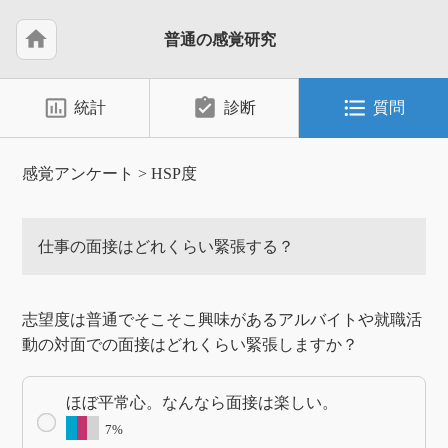
home
普通の感覚研究
insert_chart_outlined
assignment_turned_in
format_list_bulleted
統計
診断
質問
感覚アンケート
>
HSP度
仕事の面接はどれくらい緊張する？
志望度は普通でそこそこ興味があるアルバイトや就職活
動の対面での面接はどれくらい緊張しますか？
ほぼ平常心。なんなら面接は楽しい。
7%