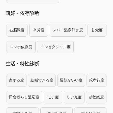
嗜好・依存診断
右脳派度
辛党度
スパ・温泉好き度
甘党度
スマホ依存度
ノンセクシャル度
生活・特性診断
察する度
結婚できる度
要領がいい度
親孝行度
田舎暮らし適応度
モテ度
リア充度
断捨離度