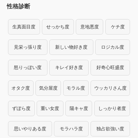
性格診断
生真面目度
せっかち度
意地悪度
ケチ度
見栄っ張り度
新しい物好き度
ロジカル度
怒りっぽい度
キレイ好き度
好奇心旺盛度
オタク度
気分屋度
モラル度
ウッカリさん度
ずぼら度
重い女度
陽キャ度
しっかり者度
思いやりある度
モラハラ度
独占欲強い度