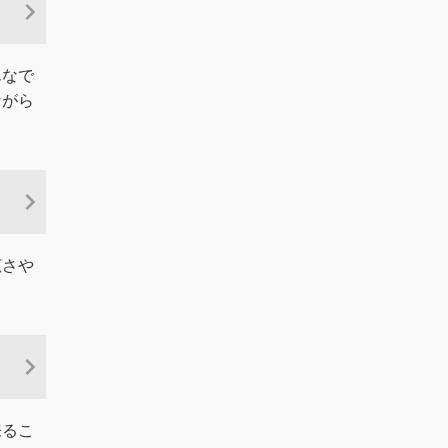
んなで
ながら
広さや
来るこ