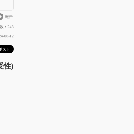
_police
報告
数：243
-06-12
感受性)