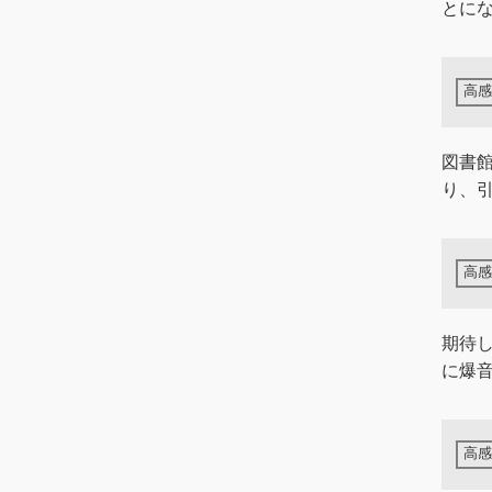
とに
図書
り、
期待
に爆