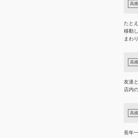
たと
移動
まわり
友達
店内
長年