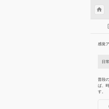
home
insert
感覚
日
普段
ば、
す。