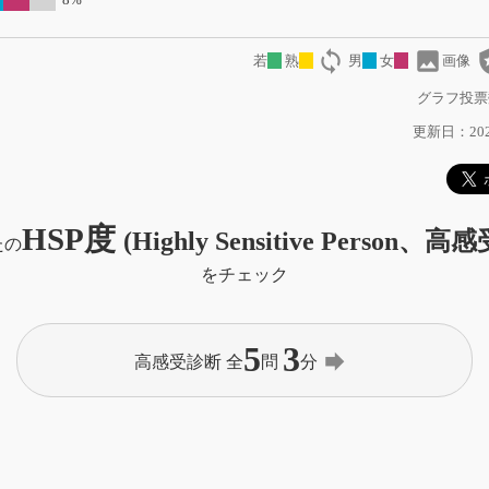
loop
image
local
若
熟
男
女
画像
グラフ投票
更新日：2024
HSP度
(Highly Sensitive Person、高
たの
をチェック
5
3
forward
高感受診断 全
問
分