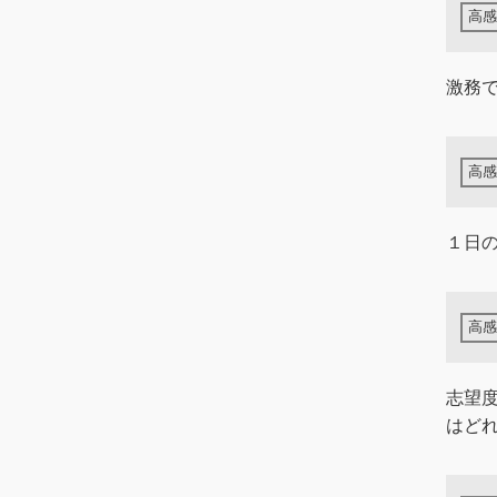
激務
１日
志望
はど