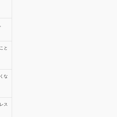
。
こと
くな
レス