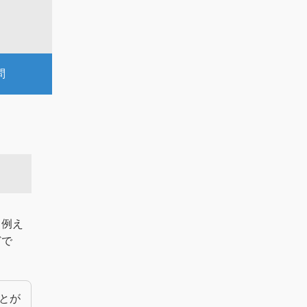
問
？例え
どで
とが