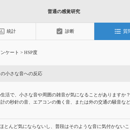
普通の感覚研究
_chart_outlined
assignment_turned_in
format_list_bulleted
統計
診断
質
アンケート
>
HSP度
常の小さな音への反応
の生活で、小さな音や周囲の雑音が気になることがありますか
時計の秒針の音、エアコンの働く音、または外の交通の騒音な
ほとんど気にならないし、普段はそのような音に気付かないこ