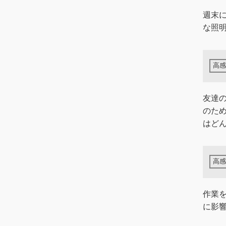
週末
な照
友達
のた
はど
作業
に影