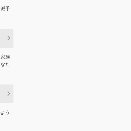
は派手
て家族
あなた
のよう