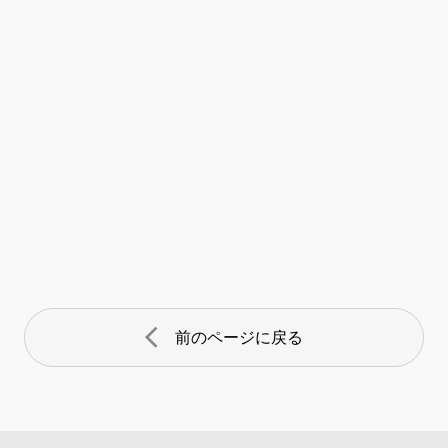
arrow_back_ios
前のページに戻る