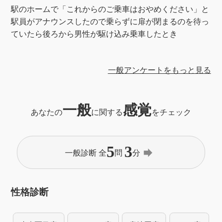
駅のホームで「これからのご乗車はおやめください」と
駅員がアナウンスしたので乗らずに扉が閉まるのを待っ
ていたら後ろから男性が駆け込み乗車したとき
一般アンケートをもっと見る
一般
感覚
あなたの
に関する
をチェック
5
3
forward
一般診断 全
問
分
性格診断