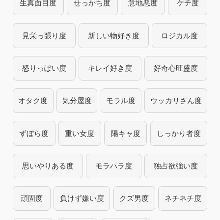
生真面目度
せっかち度
意地悪度
ケチ度
見栄っ張り度
新しい物好き度
ロジカル度
怒りっぽい度
キレイ好き度
好奇心旺盛度
オタク度
気分屋度
モラル度
ウッカリさん度
ずぼら度
重い女度
陽キャ度
しっかり者度
思いやりある度
モラハラ度
独占欲強い度
頑固度
負けず嫌い度
クズ男度
ネチネチ度