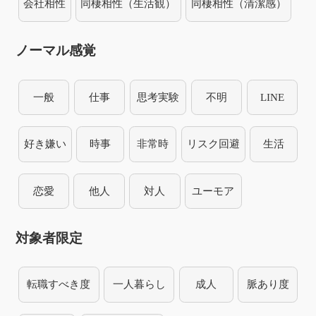
会社相性
同棲相性（生活観）
同棲相性（清潔感）
ノーマル感覚
一般
仕事
思考実験
不明
LINE
好き嫌い
時事
非常時
リスク回避
生活
恋愛
他人
対人
ユーモア
対象者限定
転職すべき度
一人暮らし
成人
脈あり度