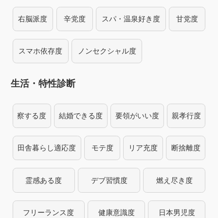
右脳派度
辛党度
スパ・温泉好き度
甘党度
スマホ依存度
ノンセクシャル度
生活・特性診断
察する度
結婚できる度
要領がいい度
親孝行度
田舎暮らし適応度
モテ度
リア充度
断捨離度
霊感ある度
デブ習慣度
燃え尽き度
フリーランス度
健康意識度
日本男児度