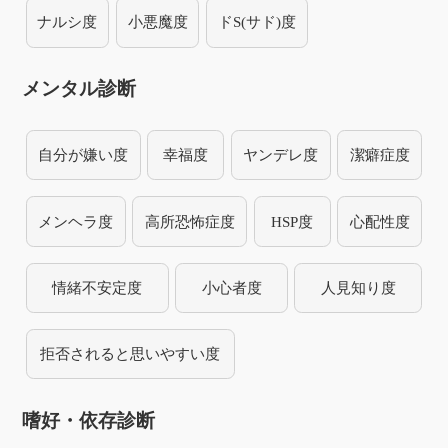
ナルシ度
小悪魔度
ドS(サド)度
メンタル診断
自分が嫌い度
幸福度
ヤンデレ度
潔癖症度
メンヘラ度
高所恐怖症度
HSP度
心配性度
情緒不安定度
小心者度
人見知り度
拒否されると思いやすい度
嗜好・依存診断