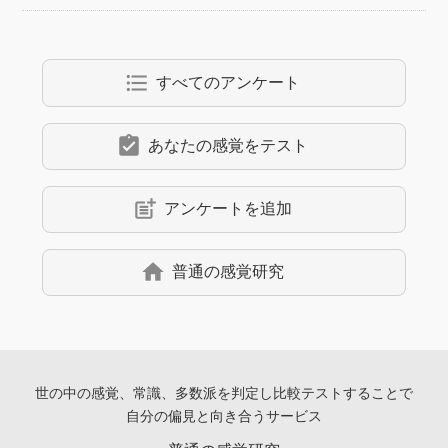
format_list_bulleted
すべてのアンケート
assignment_turned_in
あなたの感覚をテスト
post_add
アンケートを追加
home
普通の感覚研究
世の中の感覚、常識、多数派を判定し
比較テストすることで
自分の偏見と向き合うサービス