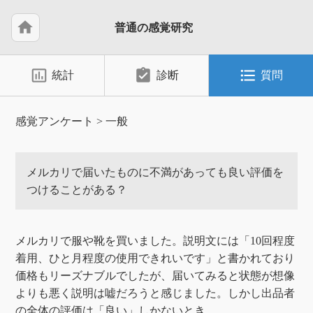
home
普通の感覚研究
insert_chart_outlined
assignment_turned_in
format_list_bulleted
統計
診断
質問
感覚アンケート
>
一般
メルカリで届いたものに不満があっても良い評価を
つけることがある？
メルカリで服や靴を買いました。説明文には「10回程度
着用、ひと月程度の使用できれいです」と書かれており
価格もリーズナブルでしたが、届いてみると状態が想像
よりも悪く説明は嘘だろうと感じました。しかし出品者
の全体の評価は「良い」しかないとき