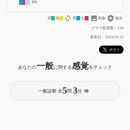
8%
loop
image
local_police
若
熟
男
女
画像
報告
グラフ投票数：158
更新日：2024-09-16
一般
感覚
あなたの
に関する
をチェック
5
3
forward
一般診断 全
問
分