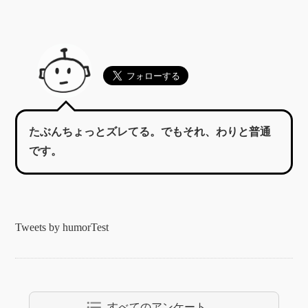
たぶんちょっとズレてる。でもそれ、わりと普通
です。
Tweets by humorTest
format_list_bulleted
すべてのアンケート