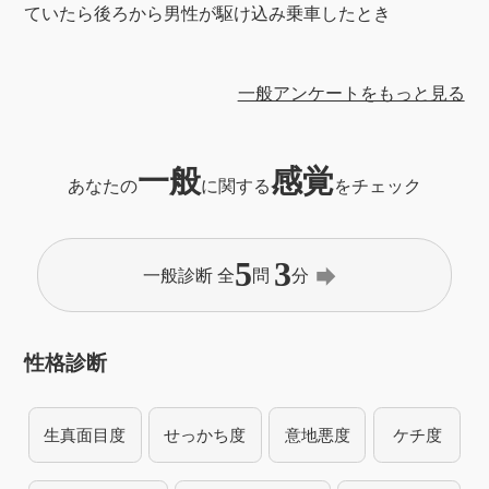
ていたら後ろから男性が駆け込み乗車したとき
一般アンケートをもっと見る
一般
感覚
あなたの
に関する
をチェック
5
3
forward
一般診断 全
問
分
性格診断
生真面目度
せっかち度
意地悪度
ケチ度