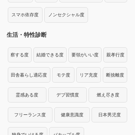
スマホ依存度
ノンセクシャル度
生活・特性診断
察する度
結婚できる度
要領がいい度
親孝行度
田舎暮らし適応度
モテ度
リア充度
断捨離度
霊感ある度
デブ習慣度
燃え尽き度
フリーランス度
健康意識度
日本男児度
独身でいける度
バカップル度