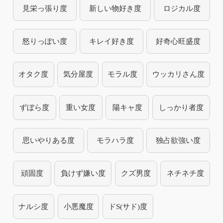
見栄っ張り度
新しい物好き度
ロジカル度
怒りっぽい度
キレイ好き度
好奇心旺盛度
オタク度
気分屋度
モラル度
ウッカリさん度
ずぼら度
重い女度
陽キャ度
しっかり者度
思いやりある度
モラハラ度
独占欲強い度
頑固度
負けず嫌い度
クズ男度
ネチネチ度
ナルシ度
小悪魔度
ドS(サド)度