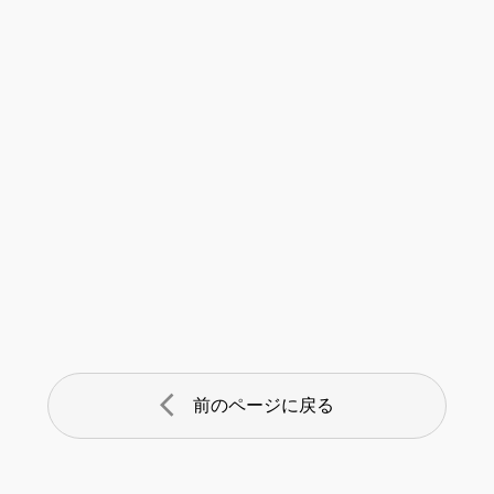
arrow_back_ios
前のページに戻る