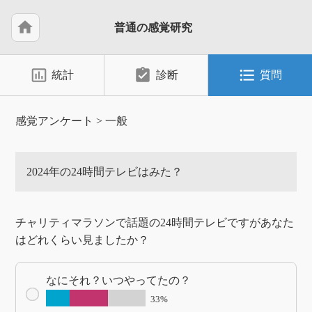
home
普通の感覚研究
insert_chart_outlined
assignment_turned_in
format_list_bulleted
統計
診断
質問
感覚アンケート
>
一般
2024年の24時間テレビはみた？
チャリティマラソンで話題の24時間テレビですがあなた
はどれくらい見ましたか？
なにそれ？いつやってたの？
33%