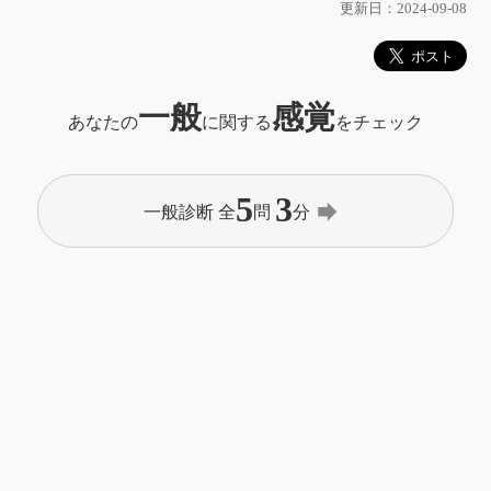
更新日：2024-09-08
一般
感覚
あなたの
に関する
をチェック
5
3
forward
一般診断 全
問
分