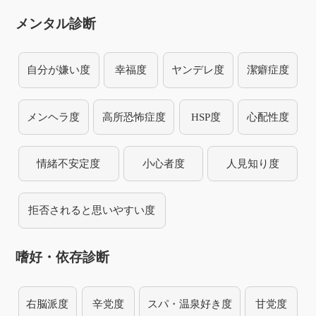
メンタル診断
自分が嫌い度
幸福度
ヤンデレ度
潔癖症度
メンヘラ度
高所恐怖症度
HSP度
心配性度
情緒不安定度
小心者度
人見知り度
拒否されると思いやすい度
嗜好・依存診断
右脳派度
辛党度
スパ・温泉好き度
甘党度