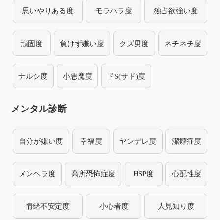
思いやりある度
モラハラ度
独占欲強い度
頑固度
負けず嫌い度
クズ男度
ネチネチ度
ナルシ度
小悪魔度
ドS(サド)度
メンタル診断
自分が嫌い度
幸福度
ヤンデレ度
潔癖症度
メンヘラ度
高所恐怖症度
HSP度
心配性度
情緒不安定度
小心者度
人見知り度