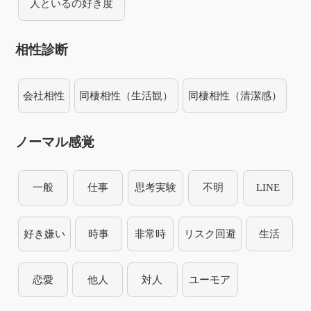
人といるの好き度
相性診断
会社相性
同棲相性（生活観）
同棲相性（清潔感）
ノーマル感覚
一般
仕事
思考実験
不明
LINE
好き嫌い
時事
非常時
リスク回避
生活
恋愛
他人
対人
ユーモア