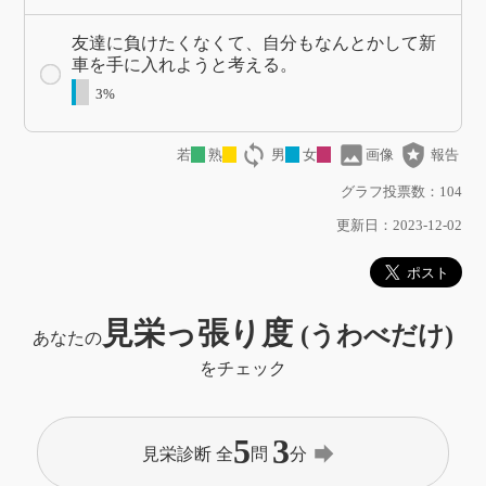
友達に負けたくなくて、自分もなんとかして新
車を手に入れようと考える。
3%
loop
image
local_police
若
熟
男
女
画像
報告
グラフ投票数：104
更新日：2023-12-02
見栄っ張り度
(うわべだけ)
あなたの
をチェック
5
3
forward
見栄診断 全
問
分