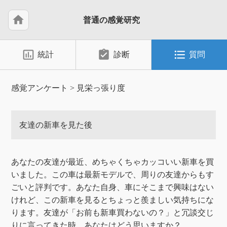
home
普通の感覚研究
insert_chart_outlined
assignment_turned_in
format_list_bulleted
統計
診断
質問
感覚アンケート
>
見栄っ張り度
友達の新車を見た後
あなたの友達が最近、めちゃくちゃカッコいい新車を買
いました。この車は最新モデルで、周りの友達からもす
ごいと評判です。あなた自身、車にそこまで興味はない
けれど、この新車を見るとちょっと羨ましい気持ちにな
ります。友達が「お前も新車買わないの？」と冗談交じ
りに言ってきた時、あなたはどう思いますか？