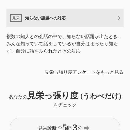
知らない話題への対応
複数の知人との会話の中で、知らない話題が出たとき、
みんな知っていて話をしているが自分はまったり知ら
ず、自分に話をふられたときの対応
見栄っ張り度アンケートをもっと見る
見栄っ張り度
(うわべだけ)
あなたの
をチェック
5
3
forward
見栄診断 全
問
分