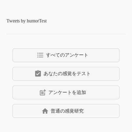
Tweets by humorTest
format_list_bulleted
すべてのアンケート
assignment_turned_in
あなたの感覚をテスト
post_add
アンケートを追加
home
普通の感覚研究