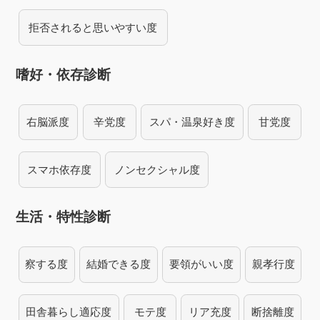
拒否されると思いやすい度
嗜好・依存診断
右脳派度
辛党度
スパ・温泉好き度
甘党度
スマホ依存度
ノンセクシャル度
生活・特性診断
察する度
結婚できる度
要領がいい度
親孝行度
田舎暮らし適応度
モテ度
リア充度
断捨離度