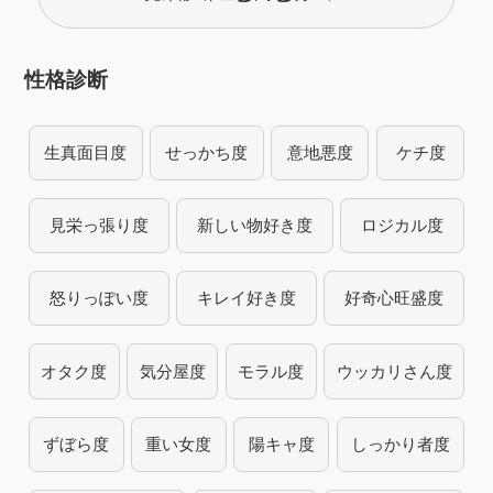
性格診断
生真面目度
せっかち度
意地悪度
ケチ度
見栄っ張り度
新しい物好き度
ロジカル度
怒りっぽい度
キレイ好き度
好奇心旺盛度
オタク度
気分屋度
モラル度
ウッカリさん度
ずぼら度
重い女度
陽キャ度
しっかり者度