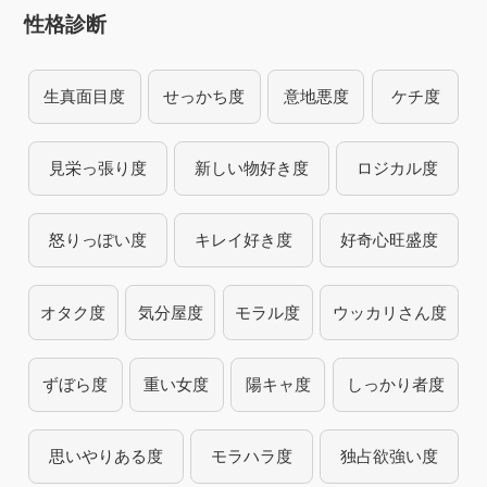
性格診断
生真面目度
せっかち度
意地悪度
ケチ度
見栄っ張り度
新しい物好き度
ロジカル度
怒りっぽい度
キレイ好き度
好奇心旺盛度
オタク度
気分屋度
モラル度
ウッカリさん度
ずぼら度
重い女度
陽キャ度
しっかり者度
思いやりある度
モラハラ度
独占欲強い度