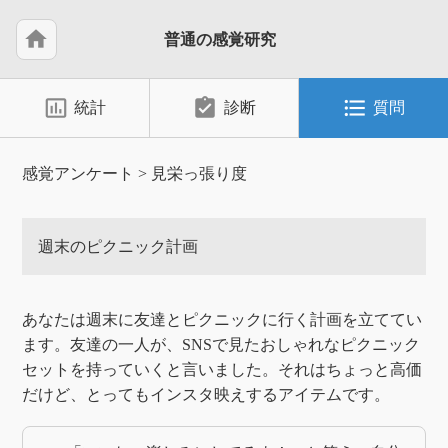
home
普通の感覚研究
insert_chart_outlined
assignment_turned_in
format_list_bulleted
統計
診断
質問
感覚アンケート
>
見栄っ張り度
週末のピクニック計画
あなたは週末に友達とピクニックに行く計画を立ててい
ます。友達の一人が、SNSで見たおしゃれなピクニック
セットを持っていくと言いました。それはちょっと高価
だけど、とってもインスタ映えするアイテムです。