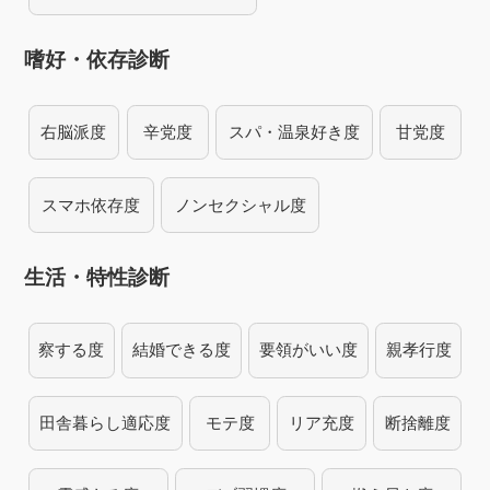
嗜好・依存診断
右脳派度
辛党度
スパ・温泉好き度
甘党度
スマホ依存度
ノンセクシャル度
生活・特性診断
察する度
結婚できる度
要領がいい度
親孝行度
田舎暮らし適応度
モテ度
リア充度
断捨離度