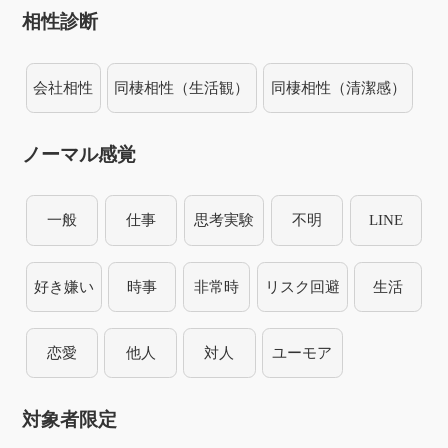
相性診断
会社相性
同棲相性（生活観）
同棲相性（清潔感）
ノーマル感覚
一般
仕事
思考実験
不明
LINE
好き嫌い
時事
非常時
リスク回避
生活
恋愛
他人
対人
ユーモア
対象者限定