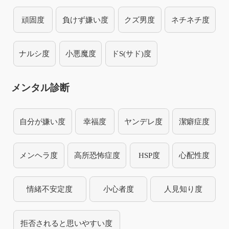
頑固度
負けず嫌い度
クズ男度
ネチネチ度
ナルシ度
小悪魔度
ドS(サド)度
メンタル診断
自分が嫌い度
幸福度
ヤンデレ度
潔癖症度
メンヘラ度
高所恐怖症度
HSP度
心配性度
情緒不安定度
小心者度
人見知り度
拒否されると思いやすい度