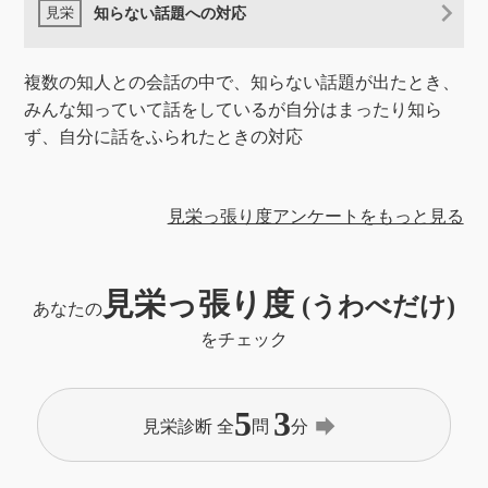
知らない話題への対応
複数の知人との会話の中で、知らない話題が出たとき、
みんな知っていて話をしているが自分はまったり知ら
ず、自分に話をふられたときの対応
見栄っ張り度アンケートをもっと見る
見栄っ張り度
(うわべだけ)
あなたの
をチェック
5
3
forward
見栄診断 全
問
分