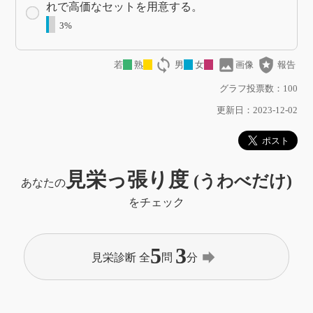
れで高価なセットを用意する。
3%
loop
image
local_police
若
熟
男
女
画像
報告
グラフ投票数：100
更新日：2023-12-02
見栄っ張り度
(うわべだけ)
あなたの
をチェック
5
3
forward
見栄診断 全
問
分