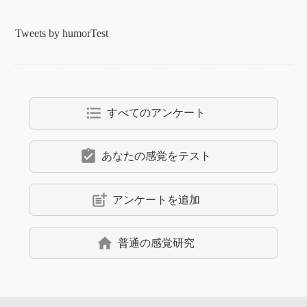
Tweets by humorTest
format_list_bulleted
すべてのアンケート
assignment_turned_in
あなたの感覚をテスト
post_add
アンケートを追加
home
普通の感覚研究