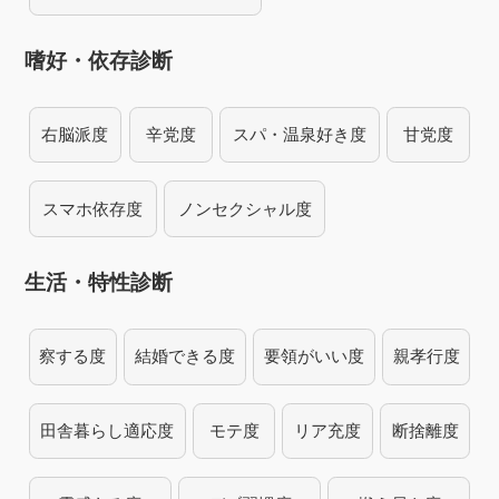
嗜好・依存診断
右脳派度
辛党度
スパ・温泉好き度
甘党度
スマホ依存度
ノンセクシャル度
生活・特性診断
察する度
結婚できる度
要領がいい度
親孝行度
田舎暮らし適応度
モテ度
リア充度
断捨離度