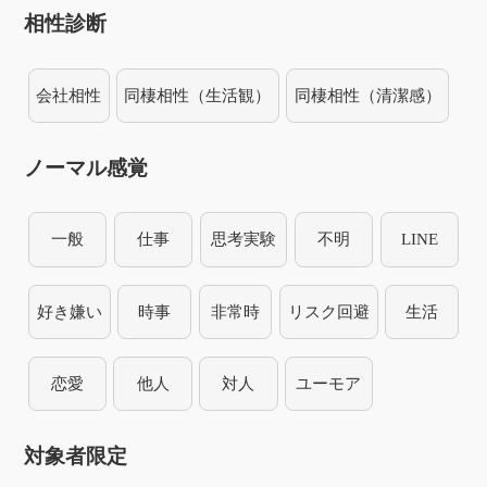
相性診断
会社相性
同棲相性（生活観）
同棲相性（清潔感）
ノーマル感覚
一般
仕事
思考実験
不明
LINE
好き嫌い
時事
非常時
リスク回避
生活
恋愛
他人
対人
ユーモア
対象者限定