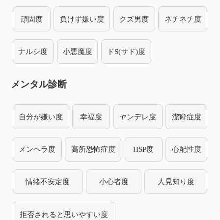
頑固度
負けず嫌い度
クズ男度
ネチネチ度
ナルシ度
小悪魔度
ドS(サド)度
メンタル診断
自分が嫌い度
幸福度
ヤンデレ度
潔癖症度
メンヘラ度
高所恐怖症度
HSP度
心配性度
情緒不安定度
小心者度
人見知り度
拒否されると思いやすい度