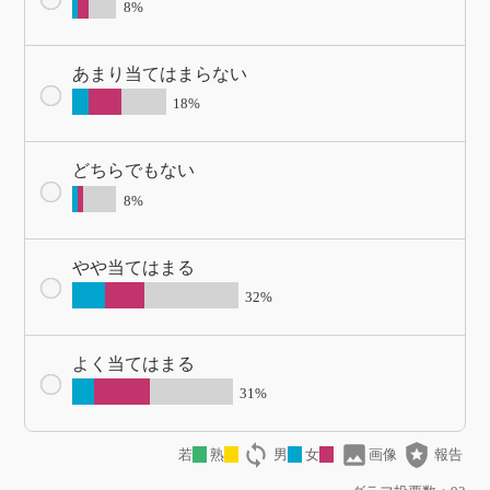
8%
あまり当てはまらない
18%
どちらでもない
8%
やや当てはまる
32%
よく当てはまる
31%
loop
image
local_police
若
熟
男
女
画像
報告