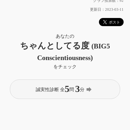
グラフ投票数：92
更新日：2023-03-11
あなたの
ちゃんとしてる度
(BIG5
Conscientiousness)
をチェック
5
3
forward
誠実性診断 全
問
分