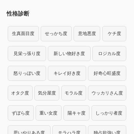
性格診断
生真面目度
せっかち度
意地悪度
ケチ度
見栄っ張り度
新しい物好き度
ロジカル度
怒りっぽい度
キレイ好き度
好奇心旺盛度
オタク度
気分屋度
モラル度
ウッカリさん度
ずぼら度
重い女度
陽キャ度
しっかり者度
思いやりある度
モラハラ度
独占欲強い度