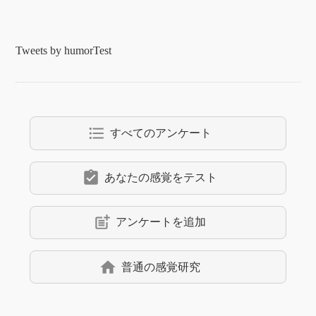
Tweets by humorTest
format_list_bulleted
すべてのアンケート
assignment_turned_in
あなたの感覚をテスト
post_add
アンケートを追加
home
普通の感覚研究