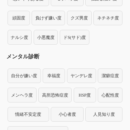
頑固度
負けず嫌い度
クズ男度
ネチネチ度
ナルシ度
小悪魔度
ドS(サド)度
メンタル診断
自分が嫌い度
幸福度
ヤンデレ度
潔癖症度
メンヘラ度
高所恐怖症度
HSP度
心配性度
情緒不安定度
小心者度
人見知り度