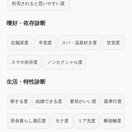
拒否されると思いやすい度
嗜好・依存診断
右脳派度
辛党度
スパ・温泉好き度
甘党度
スマホ依存度
ノンセクシャル度
生活・特性診断
察する度
結婚できる度
要領がいい度
親孝行度
田舎暮らし適応度
モテ度
リア充度
断捨離度