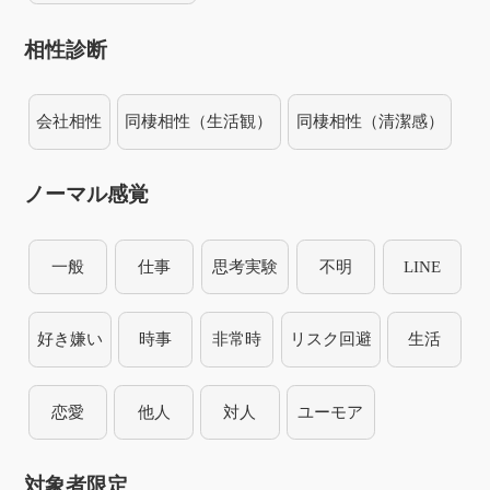
相性診断
会社相性
同棲相性（生活観）
同棲相性（清潔感）
ノーマル感覚
一般
仕事
思考実験
不明
LINE
好き嫌い
時事
非常時
リスク回避
生活
恋愛
他人
対人
ユーモア
対象者限定