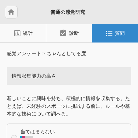
home
普通の感覚研究
insert_chart_outlined
assignment_turned_in
format_list_bulleted
統計
診断
質問
感覚アンケート
>
ちゃんとしてる度
情報収集能力の高さ
新しいことに興味を持ち、積極的に情報を収集する。た
とえば、未経験のスポーツに挑戦する前に、ルールや基
本的な技術について調べる。
当てはまらない