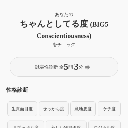
あなたの
ちゃんとしてる度
(BIG5
Conscientiousness)
をチェック
5
3
forward
誠実性診断 全
問
分
性格診断
生真面目度
せっかち度
意地悪度
ケチ度
見栄っ張り度
新しい物好き度
ロジカル度