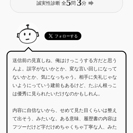
5
3
forward
誠実性診断 全
問
分
送信前の見直しね、俺はけっこうする方だと思う
んよ。誤字がないかとか、変な言い回しになって
ないかとか、気になっちゃう。相手に失礼じゃな
いようにっていう建前もあるけど、たぶん根っこ
は優秀に見られたいだけなのかもしれん。
内容に自信ないから、せめて見た目くらいは整え
て出そう、みたいな。ある意味、履歴書の内容は
フツーだけど字だけめちゃくちゃ丁寧な人、みた