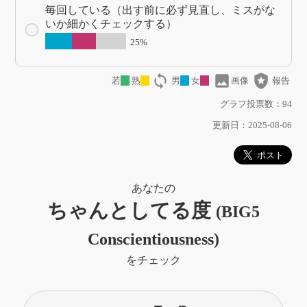
毎回している（出す前に必ず見直し、ミスがな
いか細かくチェックする）
25%
loop
image
local_police
若
熟
男
女
画像
報告
グラフ投票数：94
更新日：2025-08-06
あなたの
ちゃんとしてる度
(BIG5
Conscientiousness)
をチェック