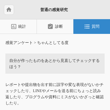
home
普通の感覚研究
insert_chart_outlined
assignment_turned_in
format_list_bulleted
統計
診断
質問
感覚アンケート
>
ちゃんとしてる度
自分が作ったものをあとから見直してチェックする
ほう？
レポートや提出物を出す前に誤字や変な表現がないかチ
ェックしたり、LINEやメールを送る前にちょっと読み
返したり、プログラムや資料にミスがないかざっと確認
したり。