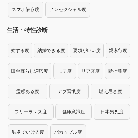
スマホ依存度
ノンセクシャル度
生活・特性診断
察する度
結婚できる度
要領がいい度
親孝行度
田舎暮らし適応度
モテ度
リア充度
断捨離度
霊感ある度
デブ習慣度
燃え尽き度
フリーランス度
健康意識度
日本男児度
独身でいける度
バカップル度