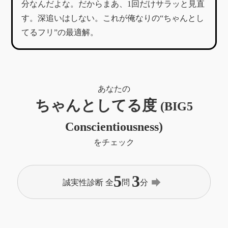
分なんだよな。だからまあ、1回だけサラッと見直
す。深追いはしない。これが俺なりの“ちゃんとし
てるフリ”の最適解。
あなたの
ちゃんとしてる度
(BIG5
Conscientiousness)
をチェック
5
3
forward
誠実性診断 全
問
分