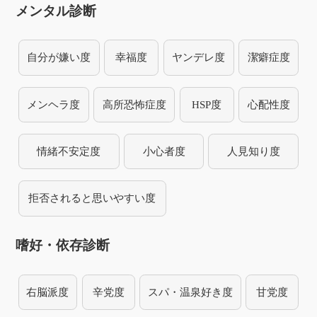
メンタル診断
自分が嫌い度
幸福度
ヤンデレ度
潔癖症度
メンヘラ度
高所恐怖症度
HSP度
心配性度
情緒不安定度
小心者度
人見知り度
拒否されると思いやすい度
嗜好・依存診断
右脳派度
辛党度
スパ・温泉好き度
甘党度