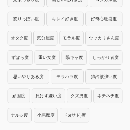
怒りっぽい度
キレイ好き度
好奇心旺盛度
オタク度
気分屋度
モラル度
ウッカリさん度
ずぼら度
重い女度
陽キャ度
しっかり者度
思いやりある度
モラハラ度
独占欲強い度
頑固度
負けず嫌い度
クズ男度
ネチネチ度
ナルシ度
小悪魔度
ドS(サド)度