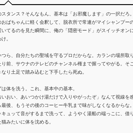
のスタンス？そんなもん、基本は「お邪魔します」の一択だろ
のおばちゃんに軽く会釈して、脱衣所で常連がマイシャンプー
置いてるのを見た瞬間に、俺の「隠密モード」がスイッチオン
わけ。
いつら、自分たちの聖域を守るプロだからな。カランの場所取
たり前、サウナのテレビのチャンネル権まで握ってやがる。そ
きなり土足で踏み込むと下手したら死ぬ。
ずは体を洗う。これ、基本中の基本。
おいおい、あいつかけ湯だけで入りやがったぞ」なんて視線を
ら最後、もうその後のコーヒー牛乳まで味がしなくなるからな
ッキュッて音がするまで洗って、ようやく湯船の端っこに、借
た猫みたいに体を沈める。