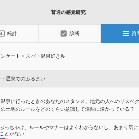
普通の感覚研究
_chart_outlined
assignment_turned_in
format_list_bulleted
統計
診断
質
アンケート
>
スパ・温泉好き度
湯・温泉でのふるまい
や温泉に行ったときのあなたのスタンス。地元の人へのリスペ
その土地のルールをどのくらい意識して湯船に浸かっている？
ぶっちゃけ、ルールやマナーはよくわからないし、あまり気に
ことがない