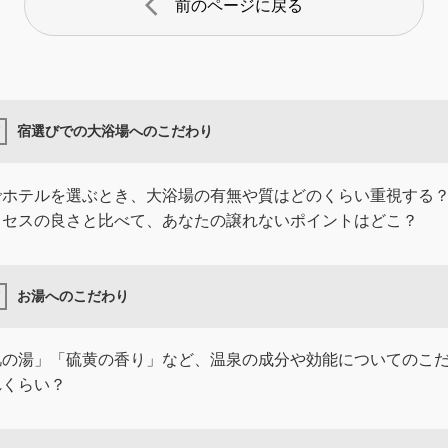
arrow_back_ios
前のページに戻る
宿選びでの大浴場へのこだわり
でホテルを選ぶとき、大浴場の有無や質はどのくらい重視する
クセスの良さと比べて、あなたの譲れないポイントはどこ？
お湯へのこだわり
肌の湯」「硫黄の香り」など、温泉の成分や効能についてのこ
れくらい？