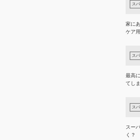
​家に
ケア
最高
てし
スー
く？