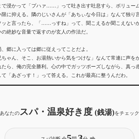
まで浸かって「プハァ……」って吐き出す吐息すら、ボリュー
小限に抑える。隣のじいさんが「あちぃな今日は」なんて独り
ソッと言ったら、「……っすね」って、聞こえるか聞こえない
いの絶妙な音量で返すのが玄人の作法だ。
局、郷に入っては郷に従えってことだよ。
兄ちゃん、そこ、お湯熱いから気をつけな」なんて常連に声を
れたら、俺の完全勝利。心の中でガッツポーズしながら、真っ
して「あざっす！」って答える。これが最高に整うんだわ。
スパ・温泉好き度
(銭湯)
あなたの
をチェッ
5
3
forward
スパ診断 全
問
分