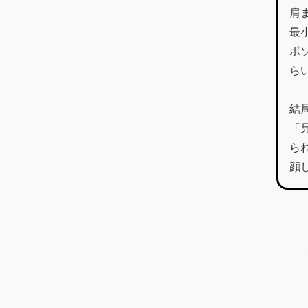
肩
最
ボ
ら
結
「
ら
顔