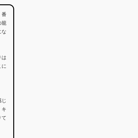
。番
の籠
にな
りは
こに
感じ
。キ
りて