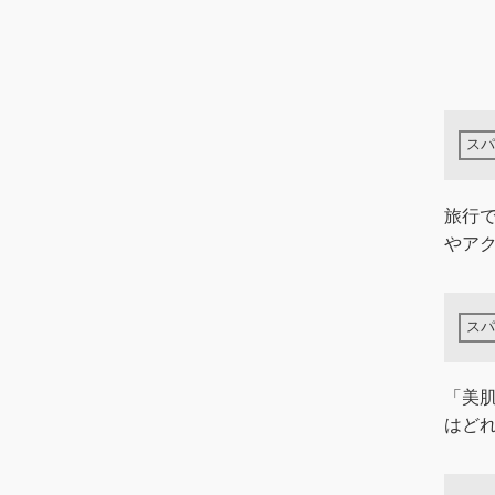
旅行
やア
「美
はど