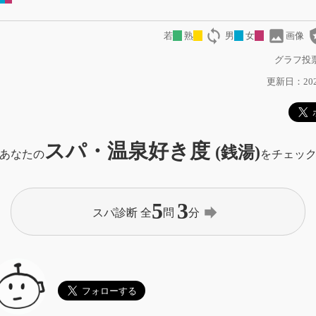
loop
image
local
若
熟
男
女
画像
グラフ投票
更新日：2026
スパ・温泉好き度
(銭湯)
あなたの
をチェッ
5
3
forward
スパ診断 全
問
分