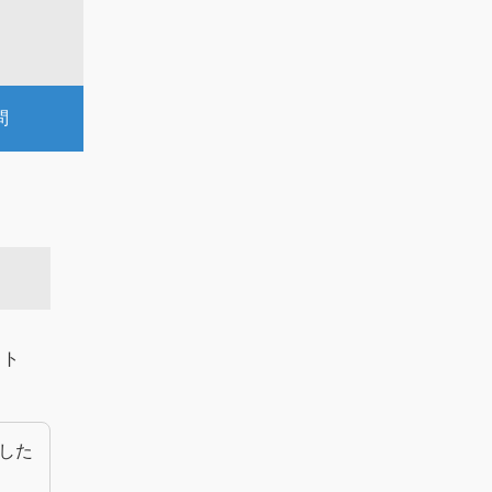
問
クト
した