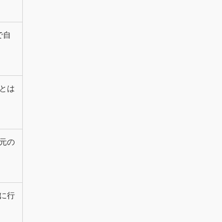
で自
とは
元の
に行