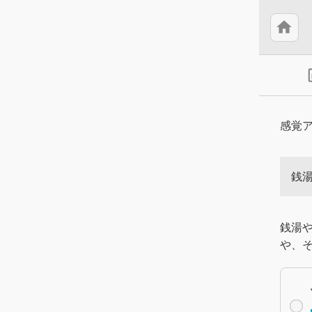
home
insert
感覚
銭
銭湯
や、