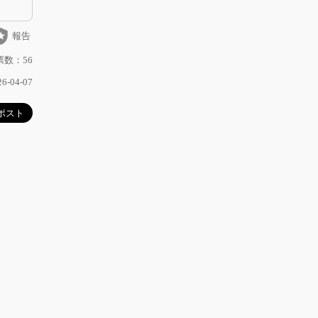
_police
報告
数：56
-04-07
ク