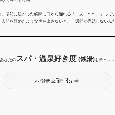
の、湯船に浸かった瞬間に口から漏れる「…あ゛〜〜…」って
、人間を辞めたような声を出さないと、一週間が完結しないん
。
スパ・温泉好き度
(銭湯)
あなたの
をチェッ
5
3
forward
スパ診断 全
問
分