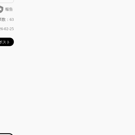
_police
報告
数：63
-02-25
ク