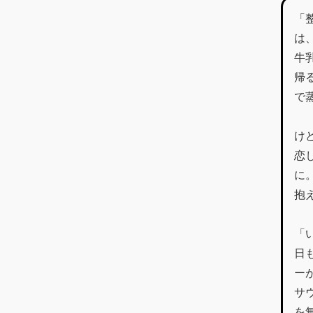
「
は
牛
帰
で
け
恋
に
抱
「
日
ー
サ
を