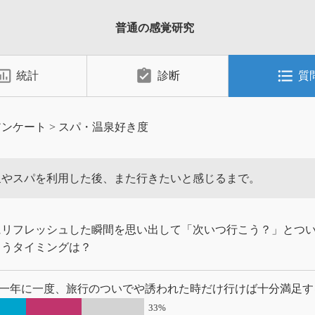
普通の感覚研究
_chart_outlined
assignment_turned_in
format_list_bulleted
統計
診断
質
アンケート
>
スパ・温泉好き度
泉やスパを利用した後、また行きたいと感じるまで。
にリフレッシュした瞬間を思い出して「次いつ行こう？」とつ
まうタイミングは？
一年に一度、旅行のついでや誘われた時だけ行けば十分満足す
33%