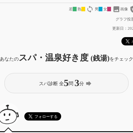
loop
image
local
若
熟
男
女
画像
グラフ投票
更新日：2026
スパ・温泉好き度
(銭湯)
あなたの
をチェッ
5
3
forward
スパ診断 全
問
分