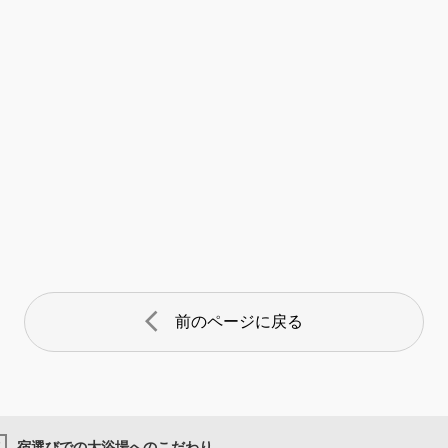
arrow_back_ios
前のページに戻る
宿選びでの大浴場へのこだわり