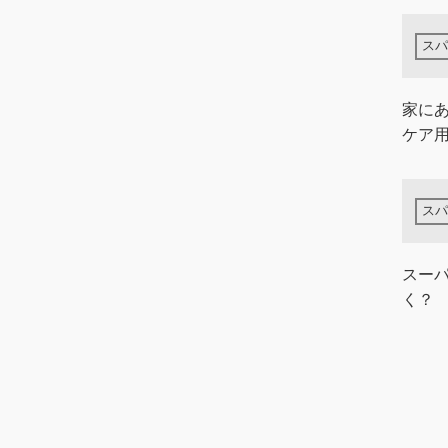
​家に
ケア
スー
く？