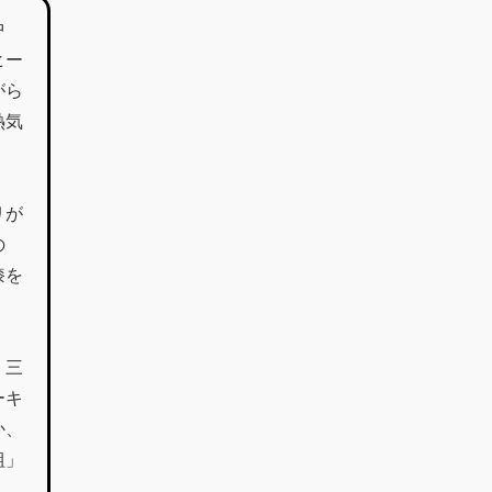
中
ヒー
がら
熱気
リが
の
膝を
、三
ーキ
か、
組」