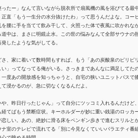
整ったー」なんて言いながら脱衣所で扇風機の風を浴びてる最
、正直「もう一生分の水分抜けたわ」って思うんだよな。コー
乳を腰に手を当てて飲み干して、火照った体で夜風に吹かれな
る道中は、まさに明鏡止水。この世の悩みなんて全部サウナの
蒸発したような気がしてる。
どさ、家に着いて数時間もすれば、もう「あの炭酸泉のピリピ
しい」ってなってる俺がいる。さっきまであんなに満足してた
。一度あの開放感を知っちゃうと、自宅の狭いユニットバスで
えて浸かるのが、急に切なくなるんだよ。
いや、昨日行ったじゃん」って自分にツッコミ入れるんだけど
も経てばもう禁断症状。キーホルダーが妙に重い銭湯のロッカ
が恋しい。あの、絶妙に滑る床をペンギン歩きで進むスリルと
ウナ室のテレビで流れてる「別に今見なくていいバラエティ番
無心で眺める時間。