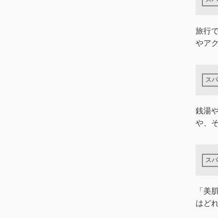
旅行
やア
銭湯
や、
「美
はど