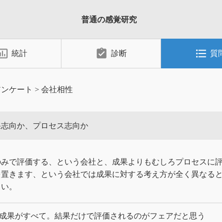
普通の感覚研究
_chart_outlined
assignment_turned_in
format_list_bulleted
統計
診断
質
アンケート
>
会社相性
果志向か、プロセス志向か
のみで評価する、という会社と、成果よりもむしろプロセスに
を置きます、という会社では成果に対する考え方が全く異なる
よい。
成果がすべて。結果だけで評価されるのがフェアだと思う