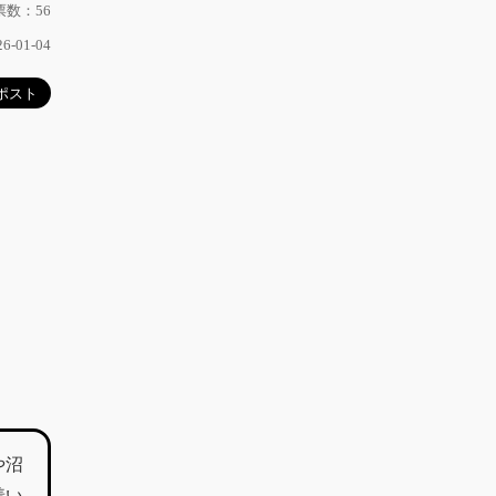
数：56
-01-04
や沼
着い