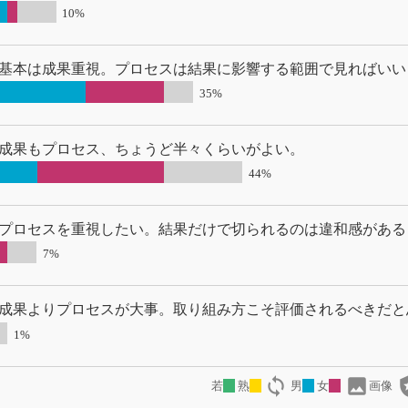
10%
基本は成果重視。プロセスは結果に影響する範囲で見ればいい
35%
成果もプロセス、ちょうど半々くらいがよい。
44%
プロセスを重視したい。結果だけで切られるのは違和感がある
7%
成果よりプロセスが大事。取り組み方こそ評価されるべきだと
1%
loop
image
local
若
熟
男
女
画像