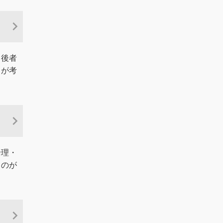
、後者
ちが考
論理・
ものが