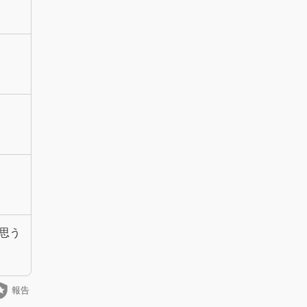
思う
_police
報告