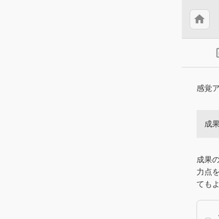
home
insert
感覚
成
成果
力点
ても