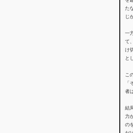
た
じ
一
て
け
と
こ
「
者
結
力
の
だ