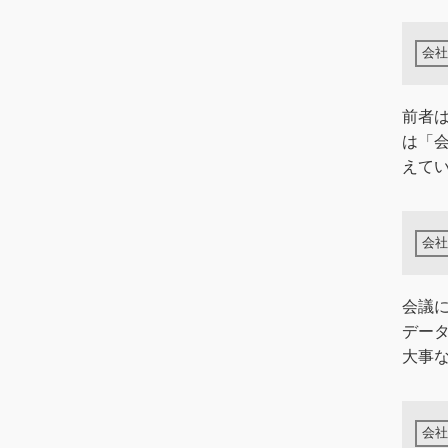
前者
は「
えてい
会議
デー
大事な