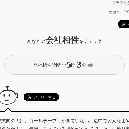
グラフ投票
更新日：2026
会社相性
あなたの
をチェック
5
3
forward
会社相性診断 全
問
分
果志向の人は、ゴールテープしか見ていない。途中でどんな山
越えたかより、最後に立っている場所がすべてで、そこに辿り