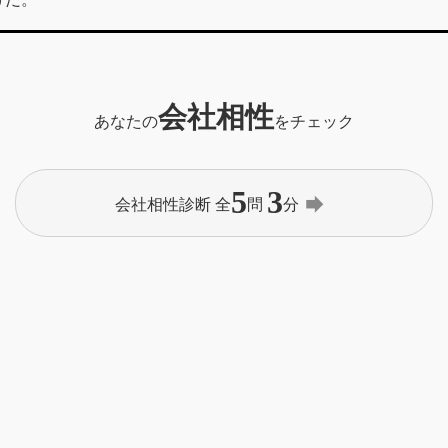
会社相性
あなたの
をチェック
5
3
forward
会社相性診断 全
問
分