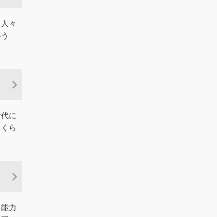
う人々
いう
時代に
じくら
も能力