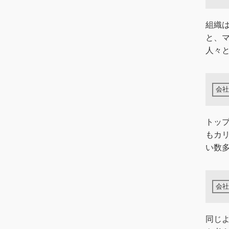
組織
と、
人々と
トッ
もカ
い数
同じ