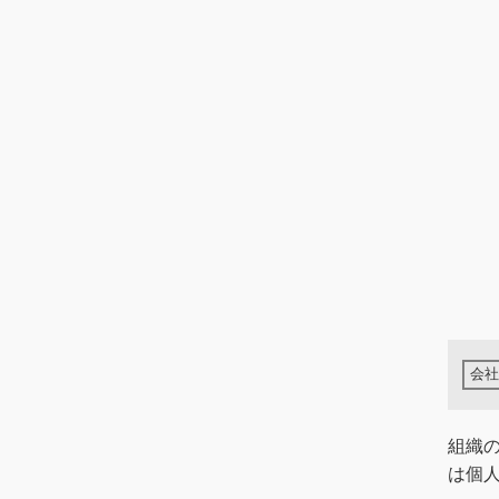
組織
は個