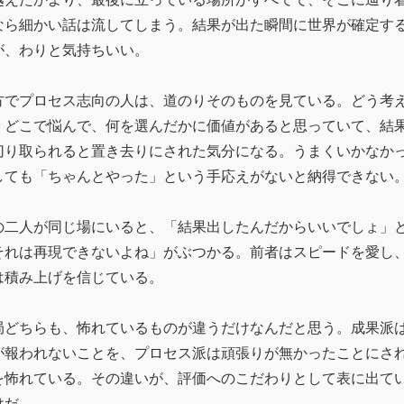
なら細かい話は流してしまう。結果が出た瞬間に世界が確定す
が、わりと気持ちいい。
方でプロセス志向の人は、道のりそのものを見ている。どう考
、どこで悩んで、何を選んだかに価値があると思っていて、結
切り取られると置き去りにされた気分になる。うまくいかなか
しても「ちゃんとやった」という手応えがないと納得できない
の二人が同じ場にいると、「結果出したんだからいいでしょ」
それは再現できないよね」がぶつかる。前者はスピードを愛し
は積み上げを信じている。
局どちらも、怖れているものが違うだけなんだと思う。成果派
が報われないことを、プロセス派は頑張りが無かったことにさ
を怖れている。その違いが、評価へのこだわりとして表に出て
けだ。