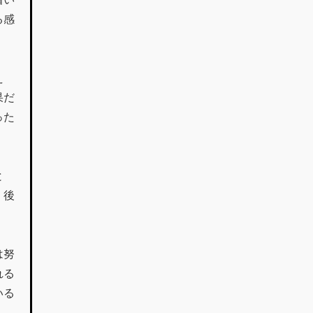
る感
え
果だ
った
。
と
、後
は努
れる
いる