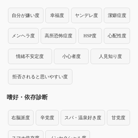
自分が嫌い度
幸福度
ヤンデレ度
潔癖症度
メンヘラ度
高所恐怖症度
HSP度
心配性度
情緒不安定度
小心者度
人見知り度
拒否されると思いやすい度
嗜好・依存診断
右脳派度
辛党度
スパ・温泉好き度
甘党度
スマホ依存度
ノンセクシャル度