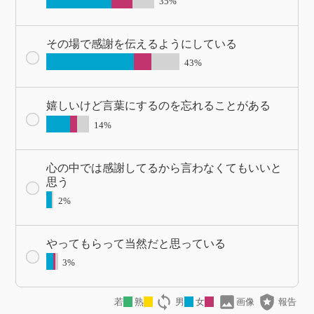
35%
その場で感謝を伝えるようにしている
43%
嬉しいけど言葉にするのを忘れることがある
14%
心の中では感謝してるから言わなくてもいいと
思う
2%
やってもらって当然だと思っている
3%
loop
image
local_police
若
熟
男
女
画像
報告