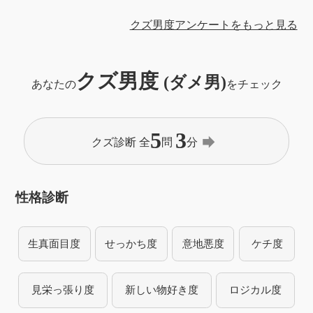
クズ男度アンケートをもっと見る
クズ男度
(ダメ男)
あなたの
をチェック
5
3
forward
クズ診断 全
問
分
性格診断
生真面目度
せっかち度
意地悪度
ケチ度
見栄っ張り度
新しい物好き度
ロジカル度