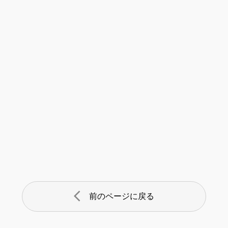
arrow_back_ios
前のページに戻る