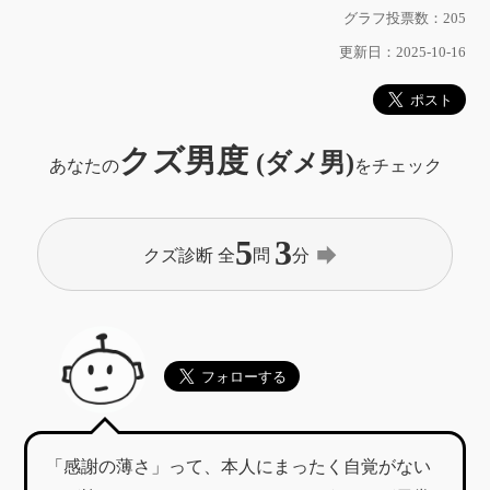
グラフ投票数：205
更新日：2025-10-16
クズ男度
(ダメ男)
あなたの
をチェック
5
3
forward
クズ診断 全
問
分
「感謝の薄さ」って、本人にまったく自覚がない