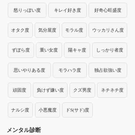
怒りっぽい度
キレイ好き度
好奇心旺盛度
オタク度
気分屋度
モラル度
ウッカリさん度
ずぼら度
重い女度
陽キャ度
しっかり者度
思いやりある度
モラハラ度
独占欲強い度
頑固度
負けず嫌い度
クズ男度
ネチネチ度
ナルシ度
小悪魔度
ドS(サド)度
メンタル診断