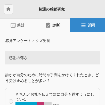
home
普通の感覚研究
insert_chart_outlined
assignment_turned_in
format_list_bulleted
統計
診断
質問
感覚アンケート
>
クズ男度
感謝の薄さ
誰かが自分のために時間や手間をかけてくれたとき、ど
う受け止めることが多い？
きちんとお礼を伝えて次に自分も返すようにし
ている