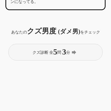
ンになってる。
クズ男度
(ダメ男)
あなたの
をチェック
5
3
forward
クズ診断 全
問
分