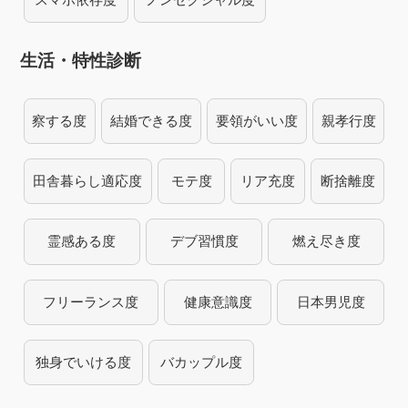
生活・特性診断
察する度
結婚できる度
要領がいい度
親孝行度
田舎暮らし適応度
モテ度
リア充度
断捨離度
霊感ある度
デブ習慣度
燃え尽き度
フリーランス度
健康意識度
日本男児度
独身でいける度
バカップル度