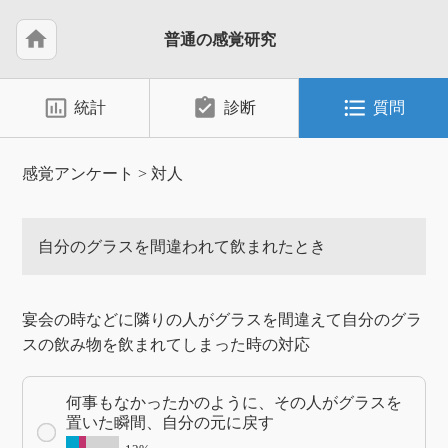
home
普通の感覚研究
insert_chart_outlined
assignment_turned_in
format_list_bulleted
統計
診断
質問
感覚アンケート
>
対人
自分のグラスを間違われて飲まれたとき
宴会の時などに隣りの人がグラスを間違えて自分のグラ
スの飲み物を飲まれてしまった時の対応
何事もなかったかのように、その人がグラスを
置いた瞬間、自分の元に戻す