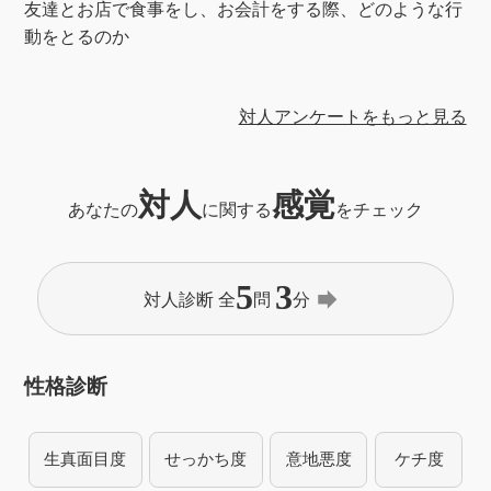
友達とお店で食事をし、お会計をする際、どのような行
動をとるのか
対人アンケートをもっと見る
対人
感覚
あなたの
に関する
をチェック
5
3
forward
対人診断 全
問
分
性格診断
生真面目度
せっかち度
意地悪度
ケチ度