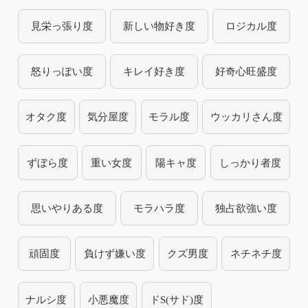
見栄っ張り度
新しい物好き度
ロジカル度
怒りっぽい度
キレイ好き度
好奇心旺盛度
オタク度
気分屋度
モラル度
ウッカリさん度
ずぼら度
重い女度
陽キャ度
しっかり者度
思いやりある度
モラハラ度
独占欲強い度
頑固度
負けず嫌い度
クズ男度
ネチネチ度
ナルシ度
小悪魔度
ドS(サド)度