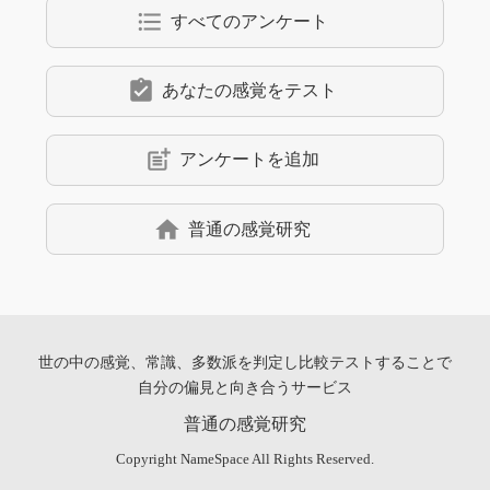
format_list_bulleted
すべてのアンケート
assignment_turned_in
あなたの感覚をテスト
post_add
アンケートを追加
home
普通の感覚研究
世の中の感覚、常識、多数派を判定し
比較テストすることで
自分の偏見と向き合うサービス
普通の感覚研究
Copyright
NameSpace
All Rights Reserved.