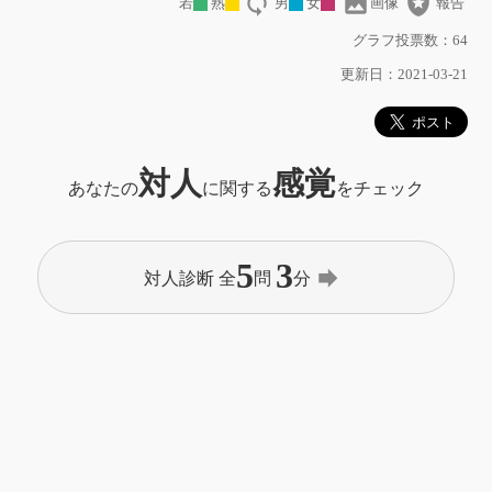
loop
image
local_police
若
熟
男
女
画像
報告
グラフ投票数：64
更新日：2021-03-21
対人
感覚
あなたの
に関する
をチェック
5
3
forward
対人診断 全
問
分