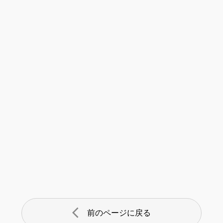
arrow_back_ios
前のページに戻る