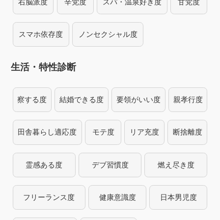
右脳派度
辛党度
スパ・温泉好き度
甘党度
スマホ依存度
ノンセクシャル度
生活・特性診断
察する度
結婚できる度
要領がいい度
親孝行度
田舎暮らし適応度
モテ度
リア充度
断捨離度
霊感ある度
デブ習慣度
燃え尽き度
フリーランス度
健康意識度
日本男児度