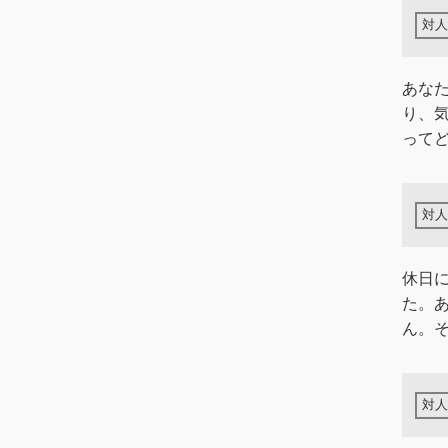
あな
り、
って
休日
た。
ん。