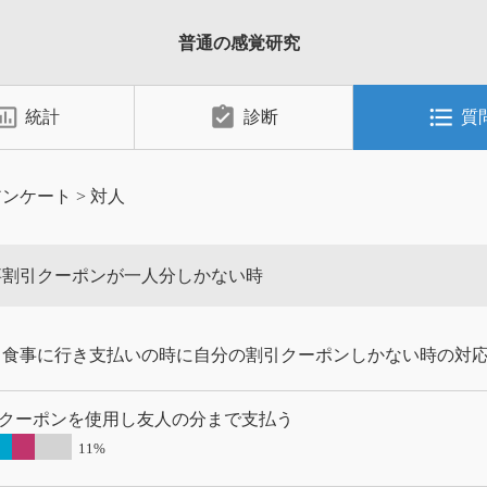
普通の感覚研究
_chart_outlined
assignment_turned_in
format_list_bulleted
統計
診断
質
アンケート
>
対人
事割引クーポンが一人分しかない時
と食事に行き支払いの時に自分の割引クーポンしかない時の対
クーポンを使用し友人の分まで支払う
11%