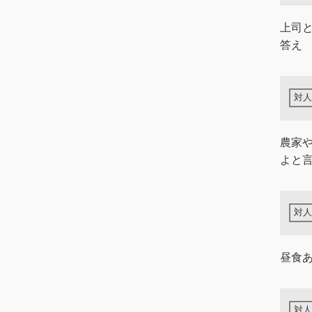
上司
答え
農家
よと
昼食