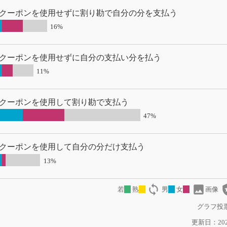
クーポンを使用せずに割り勘で自分の分を支払う
16%
クーポンを使用せずに自分の支払い分を払う
11%
クーポンを使用して割り勘で支払う
47%
クーポンを使用して自分の分だけ支払う
13%
loop
image
local
若
熟
男
女
画像
グラフ投票
更新日：2021