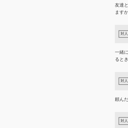
友達
ます
一緒
ると
頼ん