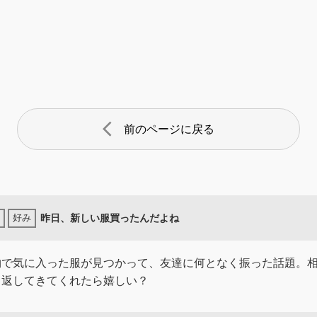
arrow_back_ios
前のページに戻る
昨日、新しい服買ったんだよね
物で気に入った服が見つかって、友達に何となく振った話題。
と返してきてくれたら嬉しい？