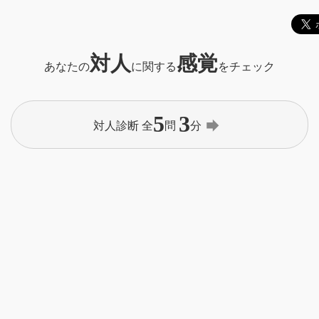
対人
感覚
あなたの
に関する
をチェック
5
3
forward
対人診断 全
問
分