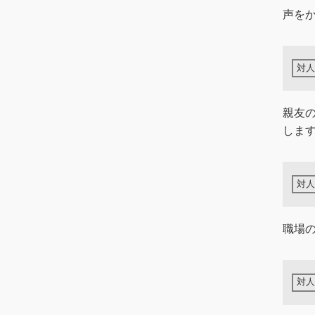
声を
親友
しま
職場