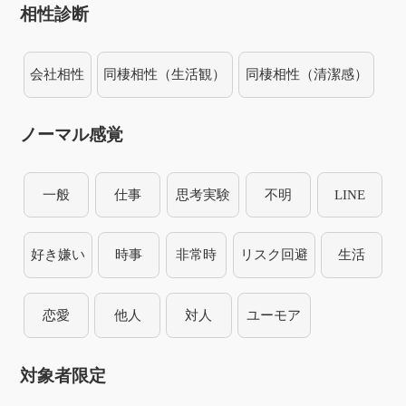
相性診断
会社相性
同棲相性（生活観）
同棲相性（清潔感）
ノーマル感覚
一般
仕事
思考実験
不明
LINE
好き嫌い
時事
非常時
リスク回避
生活
恋愛
他人
対人
ユーモア
対象者限定