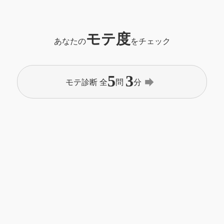
モテ度
あなたの
をチェック
5
3
forward
モテ診断 全
問
分