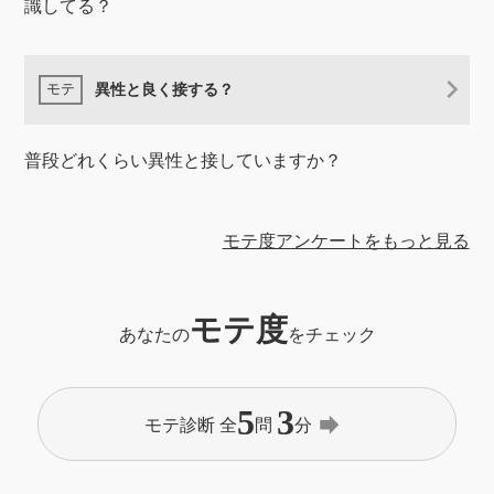
識してる？
異性と良く接する？
普段どれくらい異性と接していますか？
モテ度アンケートをもっと見る
モテ度
あなたの
をチェック
5
3
forward
モテ診断 全
問
分