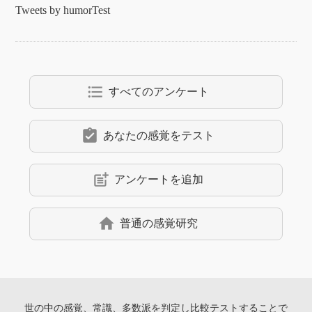
Tweets by humorTest
format_list_bulleted
すべてのアンケート
assignment_turned_in
あなたの感覚をテスト
post_add
アンケートを追加
home
普通の感覚研究
世の中の感覚、常識、多数派を判定し
比較テストすることで