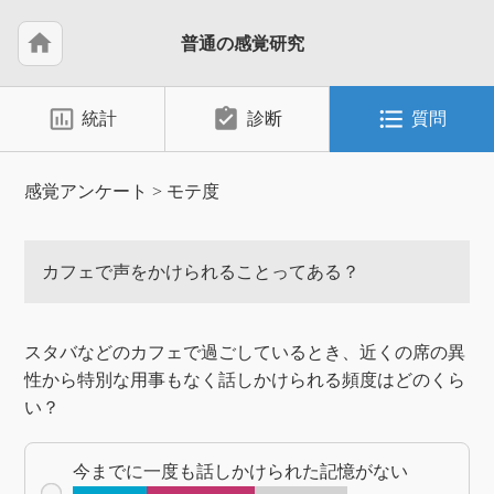
home
普通の感覚研究
insert_chart_outlined
assignment_turned_in
format_list_bulleted
統計
診断
質問
感覚アンケート
>
モテ度
カフェで声をかけられることってある？
スタバなどのカフェで過ごしているとき、近くの席の異
性から特別な用事もなく話しかけられる頻度はどのくら
い？
今までに一度も話しかけられた記憶がない