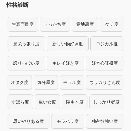
性格診断
生真面目度
せっかち度
意地悪度
ケチ度
見栄っ張り度
新しい物好き度
ロジカル度
怒りっぽい度
キレイ好き度
好奇心旺盛度
オタク度
気分屋度
モラル度
ウッカリさん度
ずぼら度
重い女度
陽キャ度
しっかり者度
思いやりある度
モラハラ度
独占欲強い度