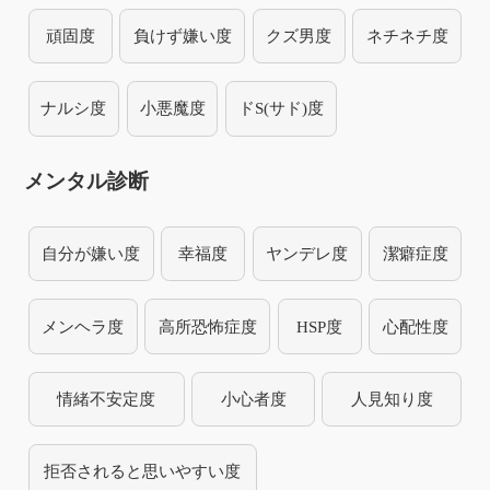
頑固度
負けず嫌い度
クズ男度
ネチネチ度
ナルシ度
小悪魔度
ドS(サド)度
メンタル診断
自分が嫌い度
幸福度
ヤンデレ度
潔癖症度
メンヘラ度
高所恐怖症度
HSP度
心配性度
情緒不安定度
小心者度
人見知り度
拒否されると思いやすい度