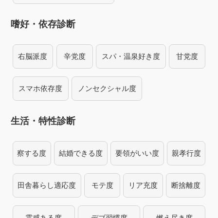
嗜好・依存診断
右脳派度
辛党度
スパ・温泉好き度
甘党度
スマホ依存度
ノンセクシャル度
生活・特性診断
察する度
結婚できる度
要領がいい度
親孝行度
田舎暮らし適応度
モテ度
リア充度
断捨離度
霊感ある度
デブ習慣度
燃え尽き度