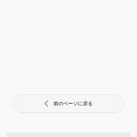
arrow_back_ios
前のページに戻る