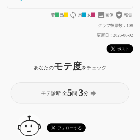
loop
image
local_police
若
熟
男
女
画像
報告
グラフ投票数：109
更新日：2026-06-02
モテ度
あなたの
をチェック
5
3
forward
モテ診断 全
問
分