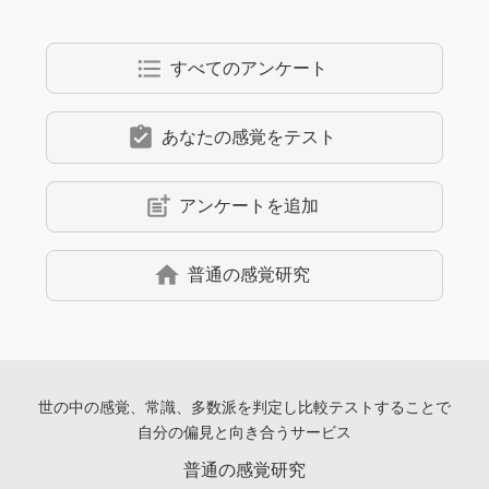
format_list_bulleted
すべてのアンケート
assignment_turned_in
あなたの感覚をテスト
post_add
アンケートを追加
home
普通の感覚研究
世の中の感覚、常識、多数派を判定し
比較テストすることで
自分の偏見と向き合うサービス
普通の感覚研究