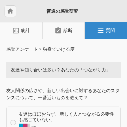
home
普通の感覚研究
insert_chart_outlined
assignment_turned_in
format_list_bulleted
統計
診断
質問
感覚アンケート
>
独身でいける度
友達や知り合いは多い？あなたの「つながり力」
友人関係の広さや、新しい出会いに対するあなたのスタ
ンスについて、一番近いものを教えて？
友達はほぼおらず、新しく人とつながる必要性
も感じていない。