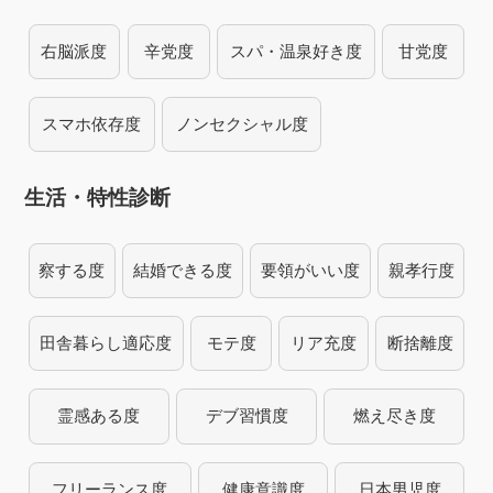
右脳派度
辛党度
スパ・温泉好き度
甘党度
スマホ依存度
ノンセクシャル度
生活・特性診断
察する度
結婚できる度
要領がいい度
親孝行度
田舎暮らし適応度
モテ度
リア充度
断捨離度
霊感ある度
デブ習慣度
燃え尽き度
フリーランス度
健康意識度
日本男児度