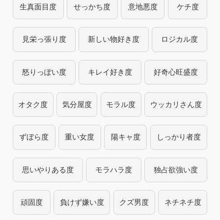
生真面目度
せっかち度
意地悪度
ケチ度
見栄っ張り度
新しい物好き度
ロジカル度
怒りっぽい度
キレイ好き度
好奇心旺盛度
オタク度
気分屋度
モラル度
ウッカリさん度
ずぼら度
重い女度
陽キャ度
しっかり者度
思いやりある度
モラハラ度
独占欲強い度
頑固度
負けず嫌い度
クズ男度
ネチネチ度