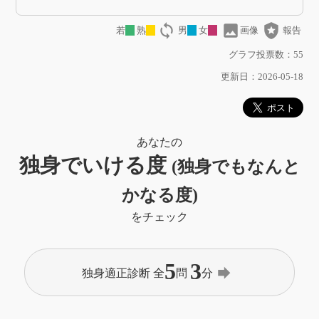
loop
image
local_police
若
熟
男
女
画像
報告
グラフ投票数：55
更新日：2026-05-18
あなたの
独身でいける度
(独身でもなんと
かなる度)
をチェック
5
3
forward
独身適正診断 全
問
分