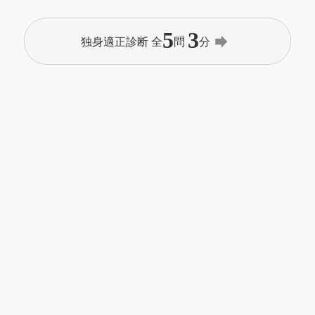
5
3
forward
独身適正診断 全
問
分