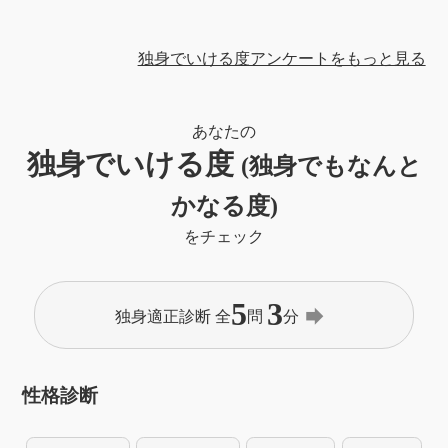
独身でいける度アンケートをもっと見る
あなたの
独身でいける度
(独身でもなんと
かなる度)
をチェック
5
3
forward
独身適正診断 全
問
分
性格診断