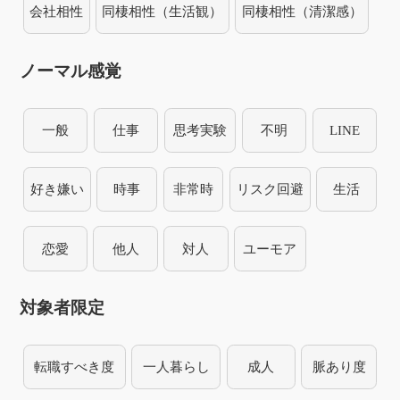
会社相性
同棲相性（生活観）
同棲相性（清潔感）
ノーマル感覚
一般
仕事
思考実験
不明
LINE
好き嫌い
時事
非常時
リスク回避
生活
恋愛
他人
対人
ユーモア
対象者限定
転職すべき度
一人暮らし
成人
脈あり度