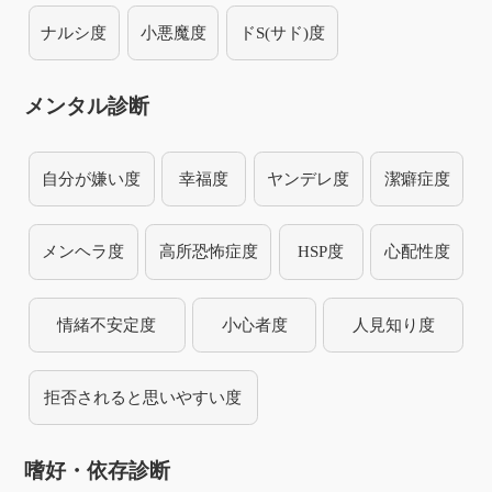
ナルシ度
小悪魔度
ドS(サド)度
メンタル診断
自分が嫌い度
幸福度
ヤンデレ度
潔癖症度
メンヘラ度
高所恐怖症度
HSP度
心配性度
情緒不安定度
小心者度
人見知り度
拒否されると思いやすい度
嗜好・依存診断