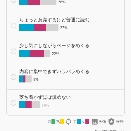
26%
ちょっと意識するけど普通に読む
27%
少し気にしながらページをめくる
22%
内容に集中できずパラパラめくる
8%
落ち着かずほぼ読めない
14%
loop
image
local_police
若
熟
男
女
画像
報告