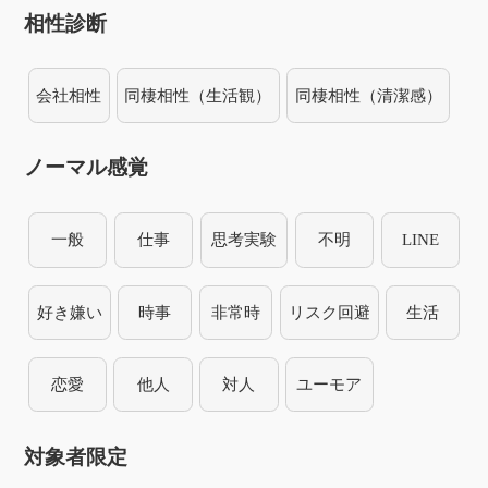
相性診断
会社相性
同棲相性（生活観）
同棲相性（清潔感）
ノーマル感覚
一般
仕事
思考実験
不明
LINE
好き嫌い
時事
非常時
リスク回避
生活
恋愛
他人
対人
ユーモア
対象者限定