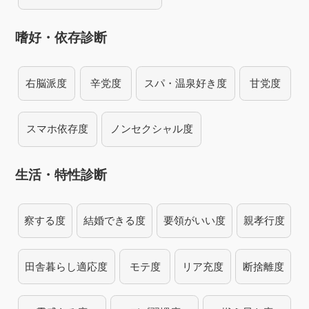
嗜好・依存診断
右脳派度
辛党度
スパ・温泉好き度
甘党度
スマホ依存度
ノンセクシャル度
生活・特性診断
察する度
結婚できる度
要領がいい度
親孝行度
田舎暮らし適応度
モテ度
リア充度
断捨離度