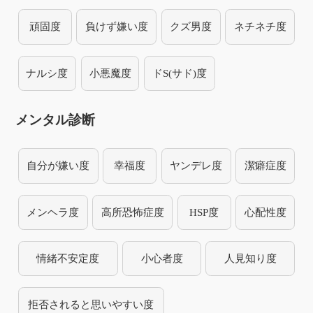
頑固度
負けず嫌い度
クズ男度
ネチネチ度
ナルシ度
小悪魔度
ドS(サド)度
メンタル診断
自分が嫌い度
幸福度
ヤンデレ度
潔癖症度
メンヘラ度
高所恐怖症度
HSP度
心配性度
情緒不安定度
小心者度
人見知り度
拒否されると思いやすい度