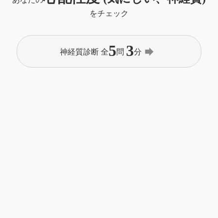
をチェック
5
3
forward
神経質診断 全
問
分