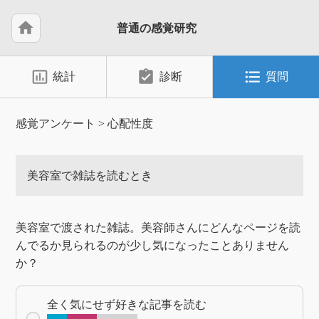
home
普通の感覚研究
insert_chart_outlined
assignment_turned_in
format_list_bulleted
統計
診断
質問
感覚アンケート
>
心配性度
美容室で雑誌を読むとき
美容室で渡された雑誌。美容師さんにどんなページを読
んでるか見られるのが少し気になったことありません
か？
全く気にせず好きな記事を読む