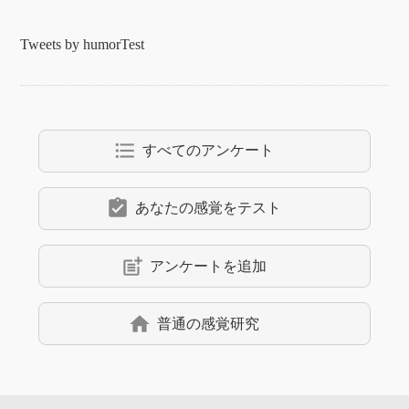
Tweets by humorTest
format_list_bulleted
すべてのアンケート
assignment_turned_in
あなたの感覚をテスト
post_add
アンケートを追加
home
普通の感覚研究