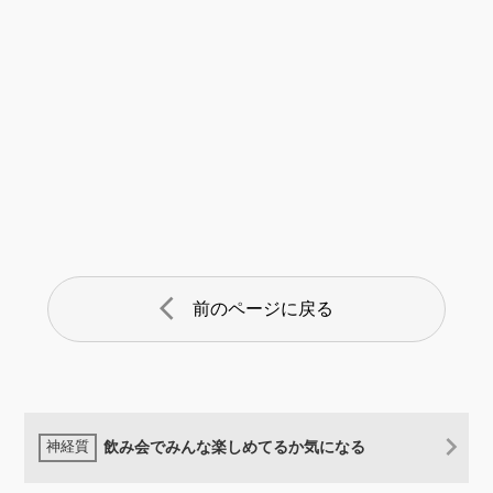
arrow_back_ios
前のページに戻る
飲み会でみんな楽しめてるか気になる