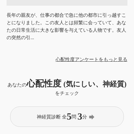
長年の親友が、仕事の都合で急に他の都市に引っ越すこ
とになりました。この友人とは頻繁に会っていて、あな
たの日常生活に大きな影響を与えている人物です。友人
の突然の引...
心配性度アンケートをもっと見る
心配性度
(気にしい、神経質)
あなたの
をチェック
5
3
forward
神経質診断 全
問
分