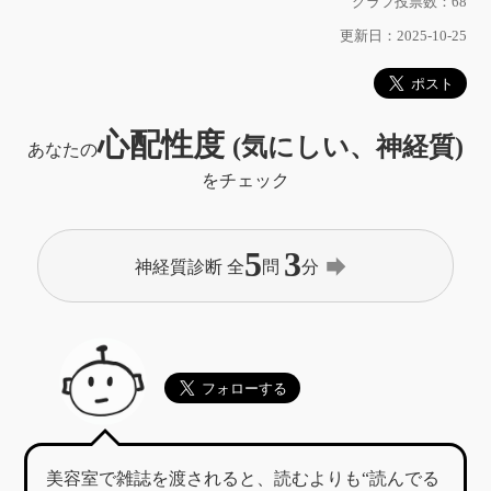
グラフ投票数：68
更新日：2025-10-25
心配性度
(気にしい、神経質)
あなたの
をチェック
5
3
forward
神経質診断 全
問
分
美容室で雑誌を渡されると、読むよりも“読んでる