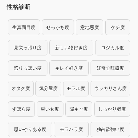
性格診断
生真面目度
せっかち度
意地悪度
ケチ度
見栄っ張り度
新しい物好き度
ロジカル度
怒りっぽい度
キレイ好き度
好奇心旺盛度
オタク度
気分屋度
モラル度
ウッカリさん度
ずぼら度
重い女度
陽キャ度
しっかり者度
思いやりある度
モラハラ度
独占欲強い度