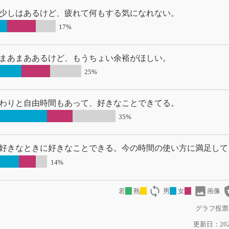
少しはあるけど、疲れて何もする気になれない。
17%
まあまああるけど、もうちょい余裕がほしい。
25%
わりと自由時間もあって、好きなことできてる。
35%
好きなときに好きなことできる。今の時間の使い方に満足して
14%
loop
image
local
若
熟
男
女
画像
グラフ投票
更新日：2025