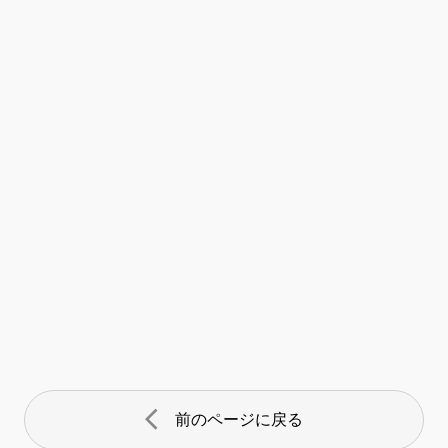
arrow_back_ios
前のページに戻る