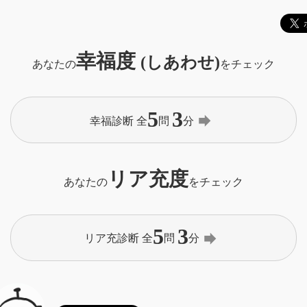
幸福度
(しあわせ)
あなたの
をチェック
5
3
forward
幸福診断 全
問
分
リア充度
あなたの
をチェック
5
3
forward
リア充診断 全
問
分