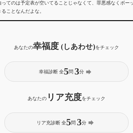
由ってのは予定表が空いてることじゃなくて、罪悪感なくボー
きることなんだよな。
幸福度
(しあわせ)
あなたの
をチェック
5
3
forward
幸福診断 全
問
分
リア充度
あなたの
をチェック
5
3
forward
リア充診断 全
問
分