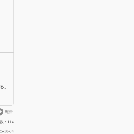
る。
_police
報告
数：114
-10-04