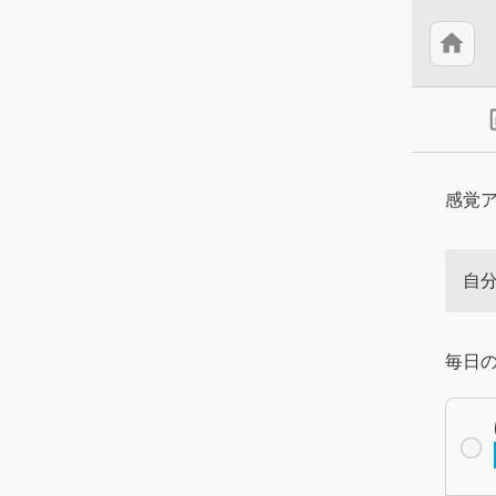
home
insert
感覚
自
毎日