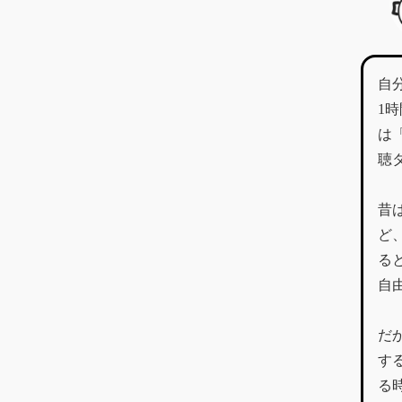
自
1
は
聴
昔
ど
る
自
だ
す
る