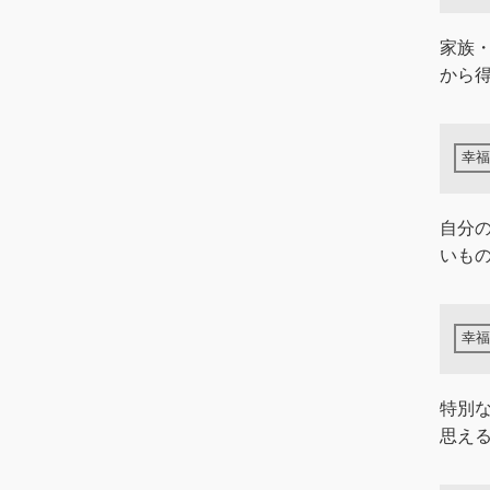
家族
から
自分
いも
特別
思え