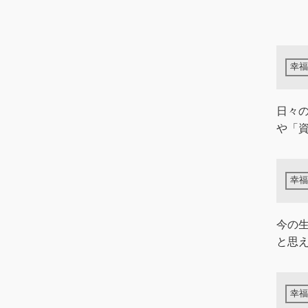
日々
や「
今の
と思