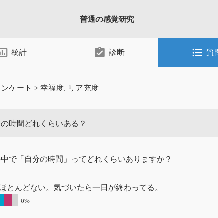
普通の感覚研究
_chart_outlined
assignment_turned_in
format_list_bulleted
統計
診断
質
アンケート
>
幸福度
リア充度
分の時間どれくらいある？
の中で「自分の時間」ってどれくらいありますか？
ほとんどない。気づいたら一日が終わってる。
6%