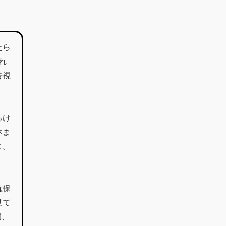
たら
れ
告視
るけ
休ま
よ。
確保
見て
局、