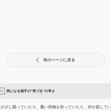
arrow_back_ios
前のページに戻る
気になる相手の“気づき”の早さ
たが少し困っていたり、重い荷物を持っていたり、何か探して