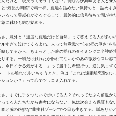
なんだけど、現実ってそう甘くない。俺なんか興味ある人と並
くと“気配の調整”で精一杯。距離を詰めたい気持ちと、詰めす
バレるって警戒心がぐるぐるして、最終的に信号待ちで間が持
て急に靴ひも結び始める。
もさ、意外と「適度な距離だけど自然」って答えてる人が多い
アルすぎて泣けてくるよね。人って無意識で“心の壁の厚さ”を
反映してるから、ちょっとした腕の揺れのタイミングに全神経
たりする。一瞬だけ触れたか触れてないかのあの微妙なスレ感
あ、今日イケる気がする…」って勝手に希望持つ。逆に気まず
,3メートル離れて歩いちゃうとき、俺は「これは遠距離恋愛のシ
ーションか？」って心でツッコミ入れてる。
とさ、すでに手をつないで歩いてる人？それってたぶん前世か
がってる人たちだから参考にならない。俺は次会える保証もな
、腕と腕の絶妙な“非接触ゾーン”で今日も生きてる。脈ありか