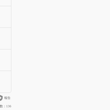
_police
報告
数：136