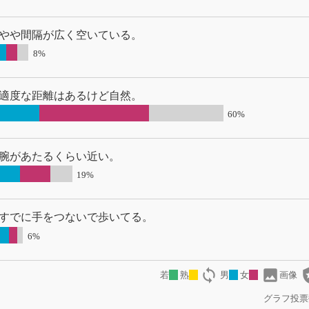
やや間隔が広く空いている。
8%
適度な距離はあるけど自然。
60%
腕があたるくらい近い。
19%
すでに手をつないで歩いてる。
6%
loop
image
local
若
熟
男
女
画像
グラフ投票