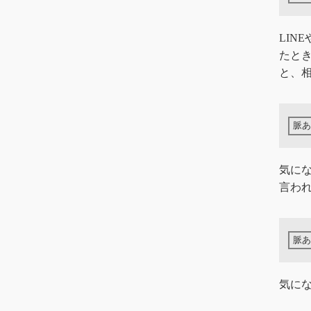
LIN
たと
と、
気に
言わ
気にな