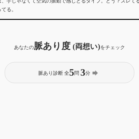
は、手じゃなくて空気の振動で感じとるタイプ。どう？ズレて
ってる。
脈あり度
(両想い)
あなたの
をチェック
5
3
forward
脈あり診断 全
問
分