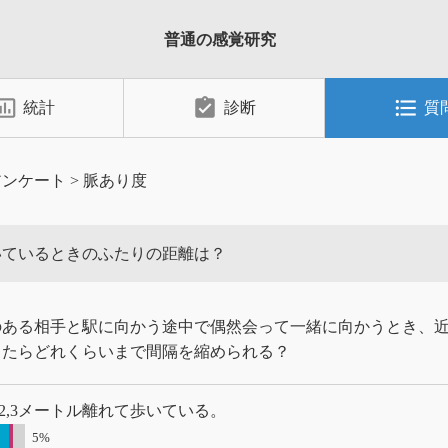
普通の感覚研究
_chart_outlined
assignment_turned_in
format_list_bulleted
統計
診断
質
アンケート
>
脈あり度
いているときのふたりの距離は？
のある相手と駅に向かう途中で偶然会って一緒に向かうとき、
したらどれくらいまで間隔を縮められる？
2,3メートル離れて歩いている。
5%