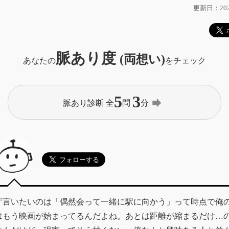
更新日：2025
脈あり度
(両想い)
あなたの
をチェック
5
3
forward
脈あり診断 全
問
分
ず言いたいのは「偶然会って一緒に駅に向かう」って時点で俺
はもう映画が始まってるんだよね。あとは距離が縮まるだけ…