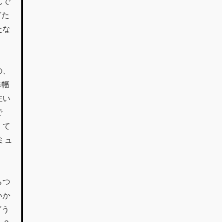
んで
ぎた
たな
の、
歩幅
注い
で
くて
ミュ
らつ
いか
どう