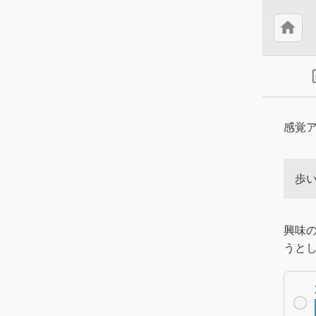
home
insert
感覚
歩
興味
うと