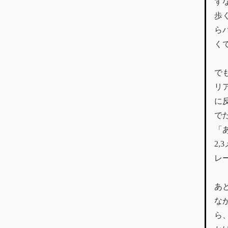
ず
歩
ら
く
で
リ
に
で
「
2
レ
あ
な
ら