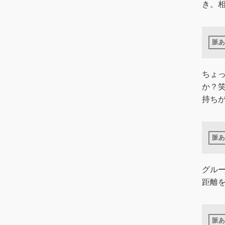
き。
ちょ
か？
持ち
グル
距離