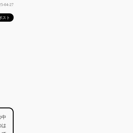
-04-27
の中
のは