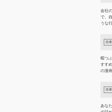
会社
で、
うな
暇つ
すす
の漫画
あな
の話