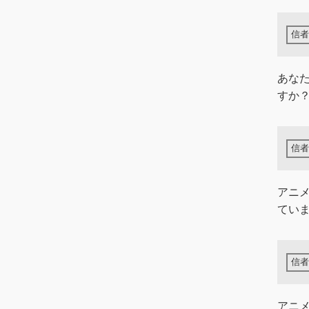
あな
すか
アニ
てい
アニ