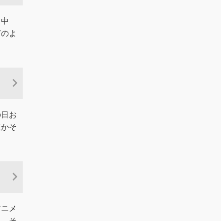
る中
どのよ
の日お
ほかそ
アニメ
ん。そ