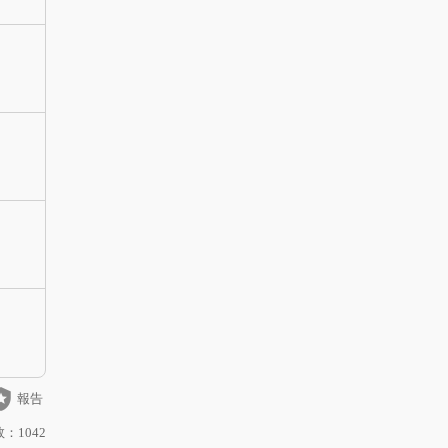
_police
報告
：1042