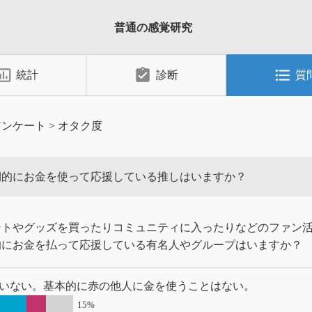
普通の感覚研究
_chart_outlined
assignment_turned_in
format_list_bulleted
統計
診断
質
アンケート
>
オタク度
期的にお金を使って応援している推しはいますか？
ントやグッズを買ったりコミュニティに入ったりなどのファン
的にお金を払って応援している有名人やグループはいますか？
いない。基本的に赤の他人に金を使うことはない。
15%