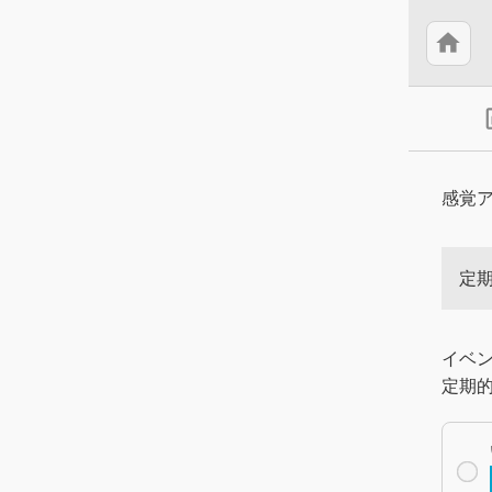
home
insert
感覚
定
イベ
定期