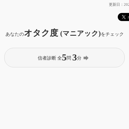
更新日：2024
オタク度
(マニアック)
あなたの
をチェック
5
3
forward
信者診断 全
問
分