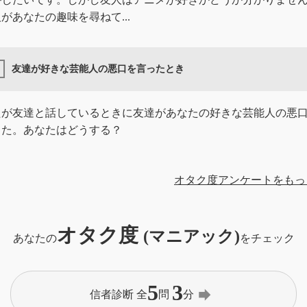
があなたの趣味を尋ねて...
友達が好きな芸能人の悪口を言ったとき
たが友達と話しているときに友達があなたの好きな芸能人の悪
した。あなたはどうする？
オタク度アンケートをもっ
オタク度
(マニアック)
あなたの
をチェック
5
3
forward
信者診断 全
問
分