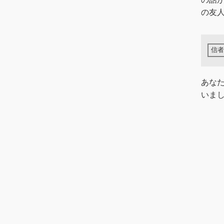
の友人
あな
いま