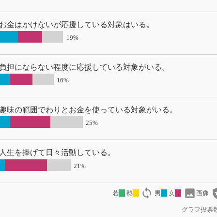
お金はかけないが応援している対象はいる。
19%
負担にならない程度に応援している対象がいる。
16%
趣味の範囲でわりとお金を使っている対象がいる。
25%
人生を捧げて日々活動している。
21%
loop
image
local
若
熟
男
女
画像
グラフ投票数