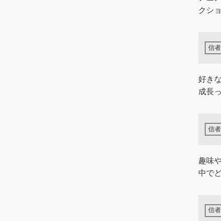
クシ
好き
成長
趣味
中で