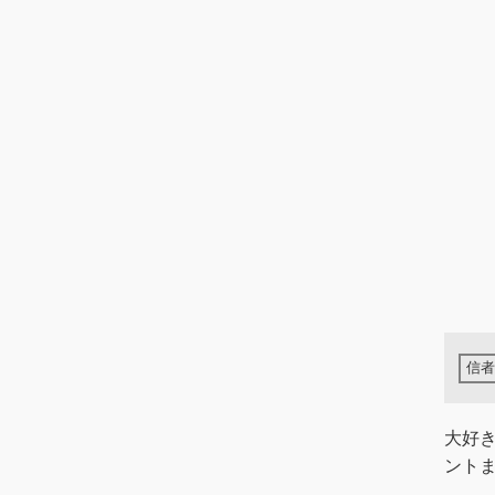
大好
ントま