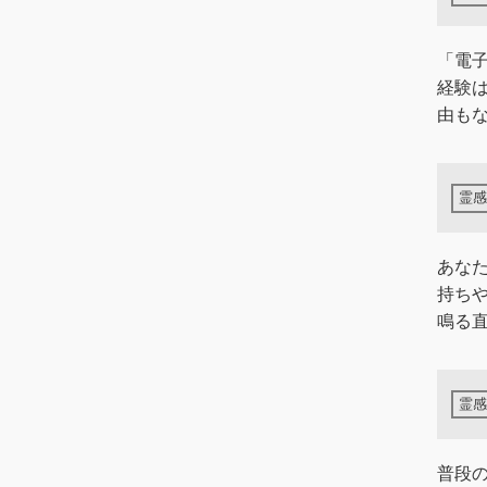
「電
経験
由も
あな
持ち
鳴る直
普段