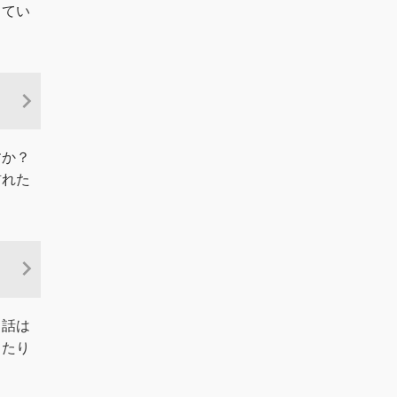
ってい
すか？
訪れた
う話は
てたり