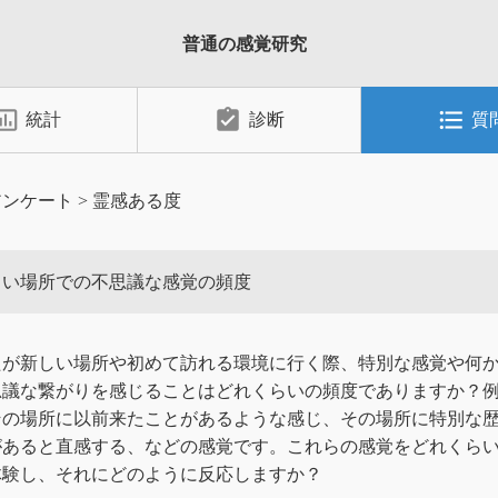
普通の感覚研究
_chart_outlined
assignment_turned_in
format_list_bulleted
統計
診断
質
アンケート
>
霊感ある度
しい場所での不思議な感覚の頻度
たが新しい場所や初めて訪れる環境に行く際、特別な感覚や何
思議な繋がりを感じることはどれくらいの頻度でありますか？
その場所に以前来たことがあるような感じ、その場所に特別な
があると直感する、などの感覚です。これらの感覚をどれくら
体験し、それにどのように反応しますか？