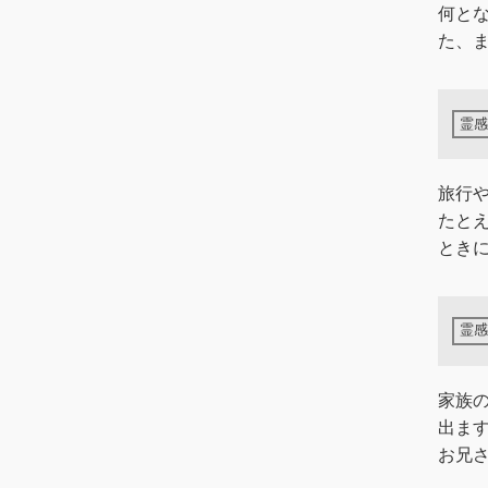
何と
た、ま
旅行
たと
とき
家族
出ま
お兄さ