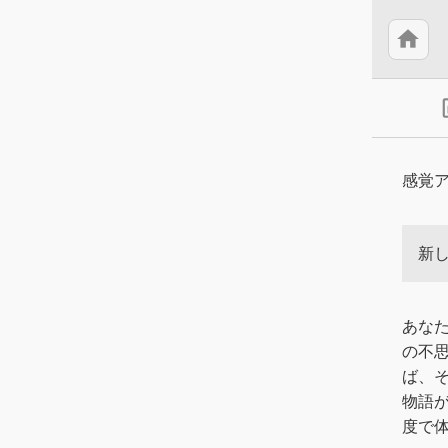
home
insert
感覚
新
あな
の不
ば、
物語
度で