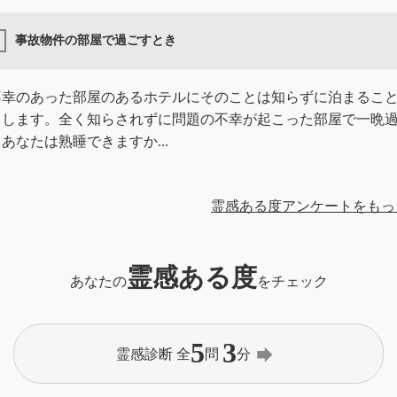
事故物件の部屋で過ごすとき
不幸のあった部屋のあるホテルにそのことは知らずに泊まるこ
とします。全く知らされずに問題の不幸が起こった部屋で一晩
あなたは熟睡できますか...
霊感ある度アンケートをもっ
霊感ある度
あなたの
をチェック
5
3
forward
霊感診断 全
問
分