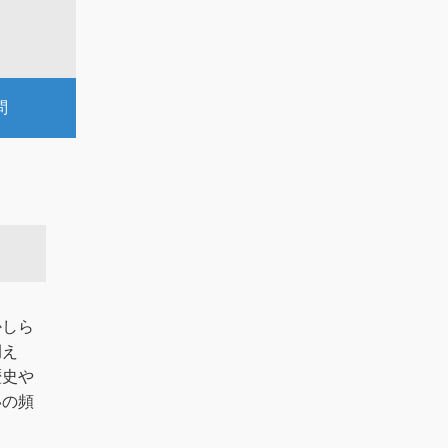
問
かしら
例え
歴史や
いの頻