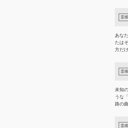
あな
たは
方だけ
未知
うな
路の曲