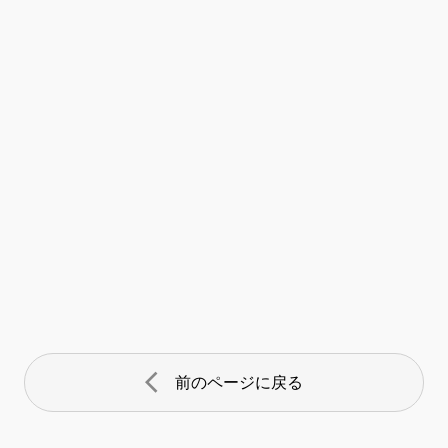
arrow_back_ios
前のページに戻る