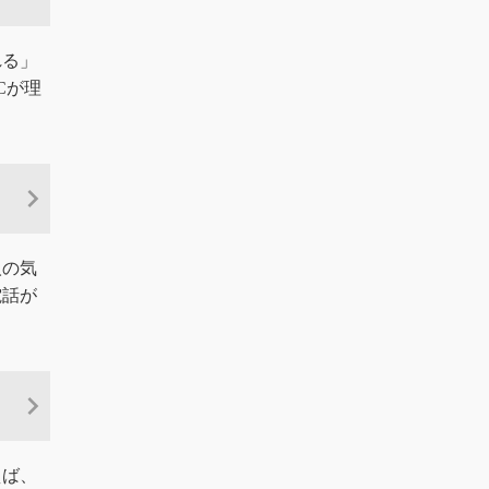
れる」
Cが理
人の気
電話が
えば、