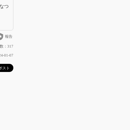
なつ
_police
報告
数：317
-01-07