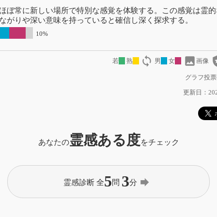
ほぼ常に新しい場所で特別な感覚を体験する。この感覚は霊的
ながりや深い意味を持っていると確信し深く探求する。
10%
loop
image
local
若
熟
男
女
画像
グラフ投票
更新日：2024
霊感ある度
あなたの
をチェック
5
3
forward
霊感診断 全
問
分