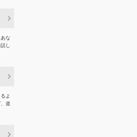
、あな
や話し
じるよ
ば、道