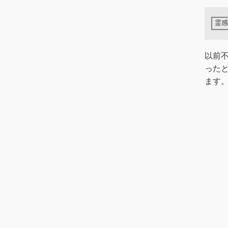
以前
った
ます。