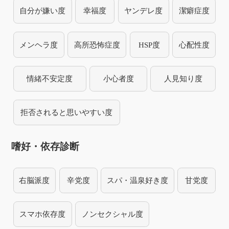
自分が嫌い度
幸福度
ヤンデレ度
潔癖症度
メンヘラ度
高所恐怖症度
HSP度
心配性度
情緒不安定度
小心者度
人見知り度
拒否されると思いやすい度
嗜好・依存診断
右脳派度
辛党度
スパ・温泉好き度
甘党度
スマホ依存度
ノンセクシャル度