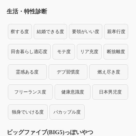
生活・特性診断
察する度
結婚できる度
要領がいい度
親孝行度
田舎暮らし適応度
モテ度
リア充度
断捨離度
霊感ある度
デブ習慣度
燃え尽き度
フリーランス度
健康意識度
日本男児度
独身でいける度
バカップル度
ビッグファイブ(BIG5)っぽいやつ