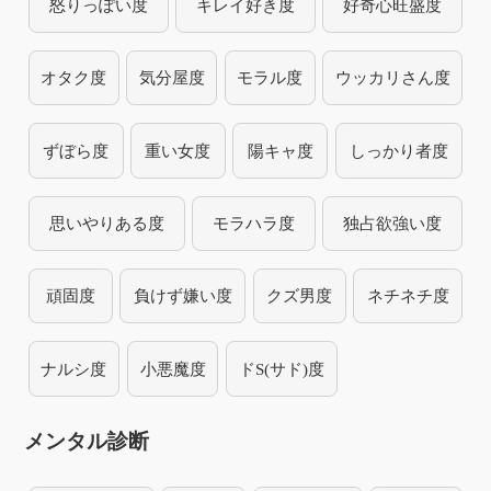
怒りっぽい度
キレイ好き度
好奇心旺盛度
オタク度
気分屋度
モラル度
ウッカリさん度
ずぼら度
重い女度
陽キャ度
しっかり者度
思いやりある度
モラハラ度
独占欲強い度
頑固度
負けず嫌い度
クズ男度
ネチネチ度
ナルシ度
小悪魔度
ドS(サド)度
メンタル診断