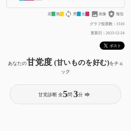
loop
image
local_police
若
熟
男
女
画像
報告
グラフ投票数：1510
更新日：2023-12-24
甘党度
(甘いものを好む)
あなたの
をチェ
ック
5
3
forward
甘党診断 全
問
分