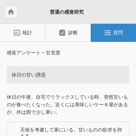
home
普通の感覚研究
insert_chart_outlined
assignment_turned_in
format_list_bulleted
統計
診断
質問
感覚アンケート
>
甘党度
休日の甘い誘惑
休日の午後、自宅でリラックスしている時、突然甘いも
のが食べたくなった。近くには美味しいケーキ屋がある
が、外は雨で少し寒い。
天候を考慮して家にいる。甘いものの欲求を抑
える。