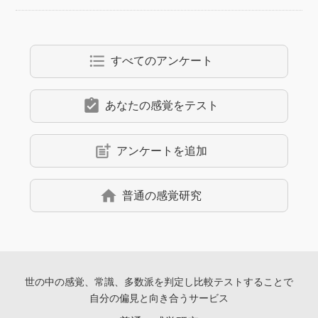
format_list_bulleted
すべてのアンケート
assignment_turned_in
あなたの感覚をテスト
post_add
アンケートを追加
home
普通の感覚研究
世の中の感覚、常識、多数派を判定し
比較テストすることで
自分の偏見と向き合うサービス