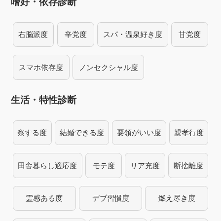
嗜好・依存診断
右脳派度
辛党度
スパ・温泉好き度
甘党度
スマホ依存度
ノンセクシャル度
生活・特性診断
察する度
結婚できる度
要領がいい度
親孝行度
田舎暮らし適応度
モテ度
リア充度
断捨離度
霊感ある度
デブ習慣度
燃え尽き度