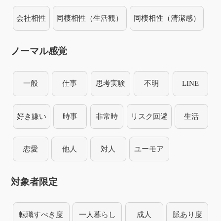
会社相性
同棲相性（生活観）
同棲相性（清潔感）
ノーマル感覚
一般
仕事
思考実験
不明
LINE
好き嫌い
時事
非常時
リスク回避
生活
恋愛
他人
対人
ユーモア
対象者限定
転職すべき度
一人暮らし
成人
脈あり度