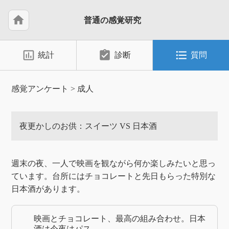
home
普通の感覚研究
insert_chart_outlined
assignment_turned_in
format_list_bulleted
統計
診断
質問
感覚アンケート
>
成人
夜更かしのお供：スイーツ VS 日本酒
週末の夜、一人で映画を観ながら何か楽しみたいと思っ
ています。台所にはチョコレートと先日もらった特別な
日本酒があります。
映画とチョコレート、最高の組み合わせ。日本
酒は今夜はパス。