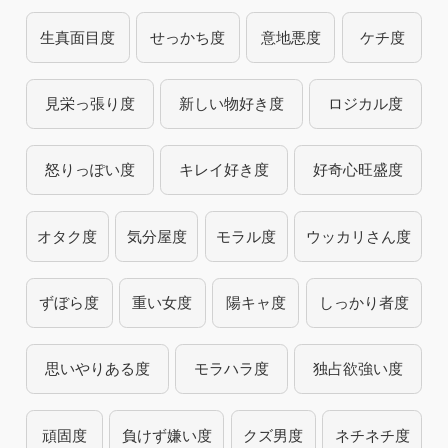
生真面目度
せっかち度
意地悪度
ケチ度
見栄っ張り度
新しい物好き度
ロジカル度
怒りっぽい度
キレイ好き度
好奇心旺盛度
オタク度
気分屋度
モラル度
ウッカリさん度
ずぼら度
重い女度
陽キャ度
しっかり者度
思いやりある度
モラハラ度
独占欲強い度
頑固度
負けず嫌い度
クズ男度
ネチネチ度