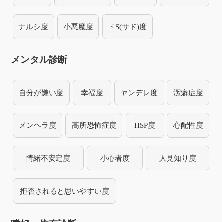
ナルシ度
小悪魔度
ドS(サド)度
メンタル診断
自分が嫌い度
幸福度
ヤンデレ度
潔癖症度
メンヘラ度
高所恐怖症度
HSP度
心配性度
情緒不安定度
小心者度
人見知り度
拒否されると思いやすい度