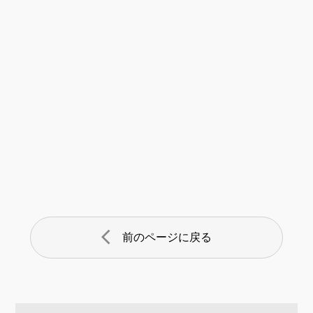
arrow_back_ios
前のページに戻る