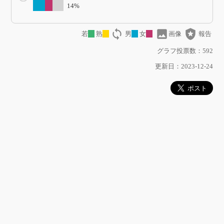
14%
loop
image
local_police
若
熟
男
女
画像
報告
グラフ投票数：592
更新日：2023-12-24