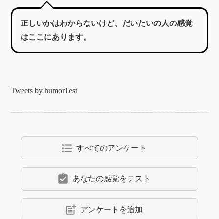
正しいかはわからないけど、だいたいの人の感覚
はここにあります。
Tweets by humorTest
format_list_bulleted
すべてのアンケート
assignment_turned_in
あなたの感覚をテスト
post_add
アンケートを追加