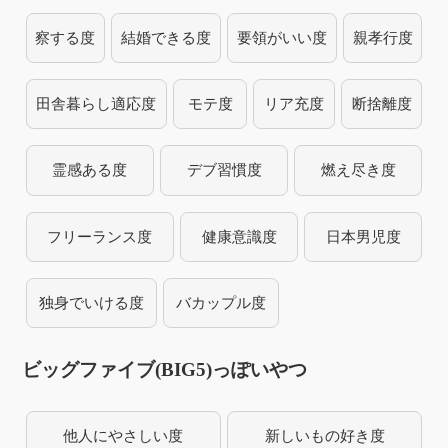
察する度
結婚できる度
要領がいい度
親孝行度
田舎暮らし適応度
モテ度
リア充度
断捨離度
霊感ある度
デブ習慣度
燃え尽き度
フリーランス度
健康意識度
日本男児度
独身でいける度
バカップル度
ビッグファイブ(BIG5)っぽいやつ
他人にやさしい度
新しいもの好き度