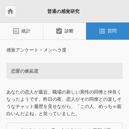
home
普通の感覚研究
insert_chart_outlined
assignment_turned_in
format_list_bulleted
統計
診断
質問
感覚アンケート
>
メンヘラ度
恋愛の嫉妬度
あなたの恋人が最近、職場の新しい異性の同僚と仲良く
なったようです。昨日の夜、恋人がその同僚との楽しそ
うなチャット履歴を見せながら、「この人、めっちゃ面
白いんだよね」と笑っていました。