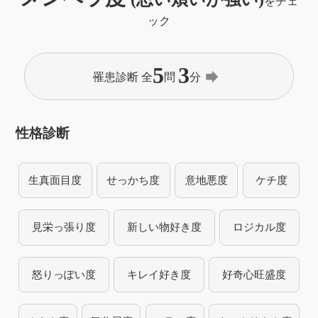
をチェ
ック
5
3
forward
罹患診断 全
問
分
性格診断
生真面目度
せっかち度
意地悪度
ケチ度
見栄っ張り度
新しい物好き度
ロジカル度
怒りっぽい度
キレイ好き度
好奇心旺盛度