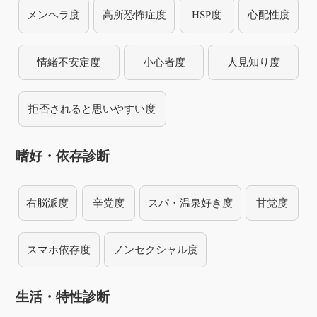
メンヘラ度
高所恐怖症度
HSP度
心配性度
情緒不安定度
小心者度
人見知り度
拒否されると思いやすい度
嗜好・依存診断
右脳派度
辛党度
スパ・温泉好き度
甘党度
スマホ依存度
ノンセクシャル度
生活・特性診断