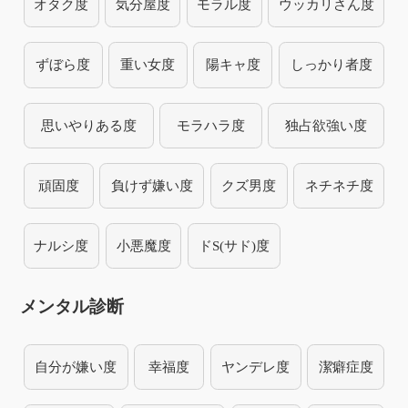
オタク度
気分屋度
モラル度
ウッカリさん度
ずぼら度
重い女度
陽キャ度
しっかり者度
思いやりある度
モラハラ度
独占欲強い度
頑固度
負けず嫌い度
クズ男度
ネチネチ度
ナルシ度
小悪魔度
ドS(サド)度
メンタル診断
自分が嫌い度
幸福度
ヤンデレ度
潔癖症度