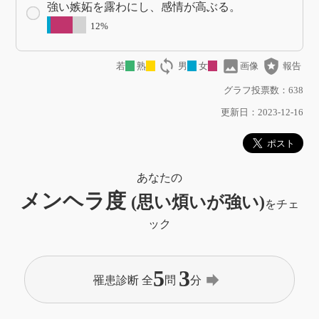
強い嫉妬を露わにし、感情が高ぶる。
12%
loop
image
local_police
若
熟
男
女
画像
報告
グラフ投票数：638
更新日：2023-12-16
あなたの
メンヘラ度
(思い煩いが強い)
をチェ
ック
5
3
forward
罹患診断 全
問
分