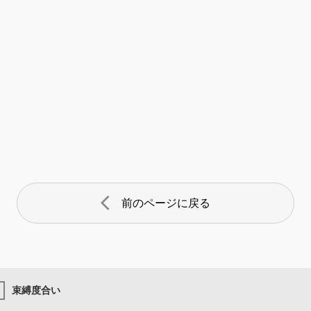
arrow_back_ios
前のページに戻る
束縛度合い