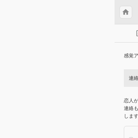
home
insert
感覚
連
恋人
連絡
しま