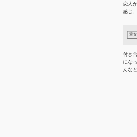
恋人
感じ
付き合
にな
んな