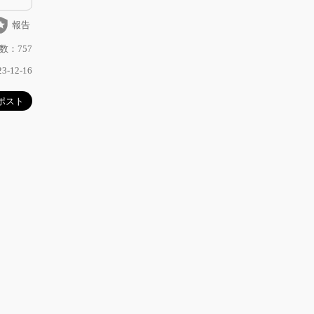
_police
報告
数：757
-12-16