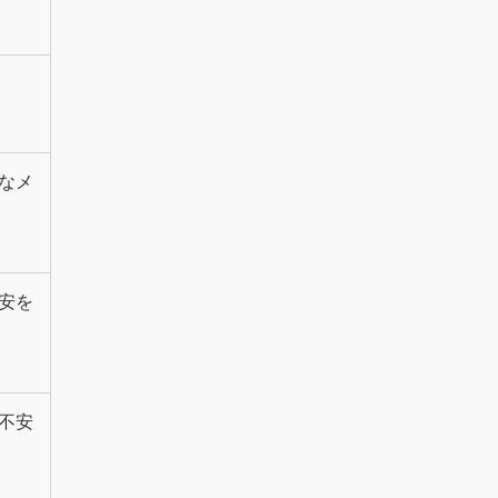
なメ
安を
不安