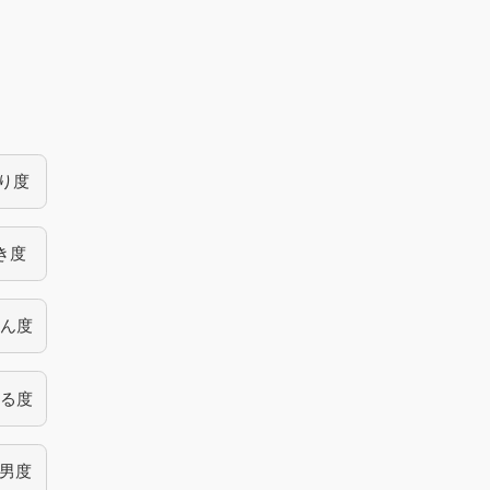
り度
き度
ん度
る度
男度