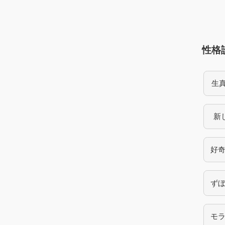
性格
生
新
好
ず
モ