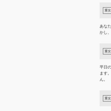
あな
かし
平日
ます
ん。