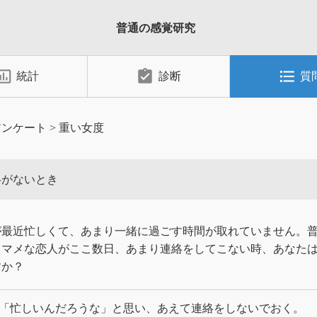
普通の感覚研究
_chart_outlined
assignment_turned_in
format_list_bulleted
統計
診断
質
アンケート
>
重い女度
絡がないとき
が最近忙しくて、あまり一緒に過ごす時間が取れていません。
もマメな恋人がここ数日、あまり連絡をしてこない時、あなた
すか？
「忙しいんだろうな」と思い、あえて連絡をしないでおく。