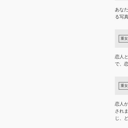
あな
る写
恋人
で、
恋人
され
じ、