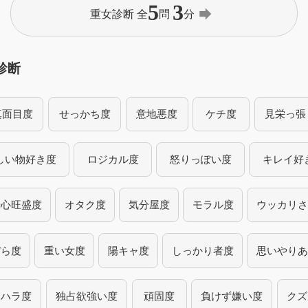
5
3
forward
重女診断 全
問
分
診断
真面目度
せっかち度
意地悪度
ケチ度
見栄っ張
しい物好き度
ロジカル度
怒りっぽい度
キレイ好
奇心旺盛度
オタク度
気分屋度
モラル度
ウッカリさ
ぼら度
重い女度
陽キャ度
しっかり者度
思いやりあ
ラハラ度
独占欲強い度
頑固度
負けず嫌い度
クズ