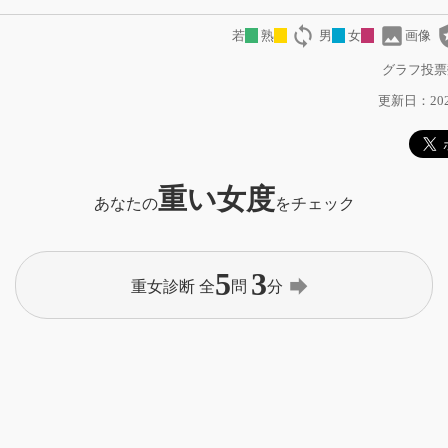
loop
image
local
若
熟
男
女
画像
グラフ投票
更新日：2023
重い女度
あなたの
をチェック
5
3
forward
重女診断 全
問
分