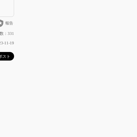
_police
報告
数：331
-11-19