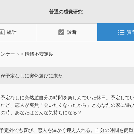
普通の感覚研究
_chart_outlined
assignment_turned_in
format_list_bulleted
統計
診断
質
アンケート
>
情緒不安定度
人が予定なしに突然遊びに来た
が予定なしに突然遊自分の時間を楽しんでいた休日。予定して
けれど、恋人が突然「会いたくなったから」とあなたの家に遊
この時、あなたはどんな気持ちになる？
予定外でも喜び、恋人を温かく迎え入れる。自分の時間を簡単