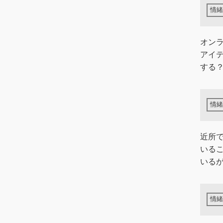
オン
アイ
する
近所
いる
いるが