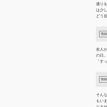
通り
は少
どう
友人
の日
「すっ
そん
もい
りませ