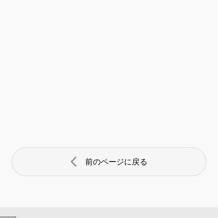
arrow_back_ios
前のページに戻る