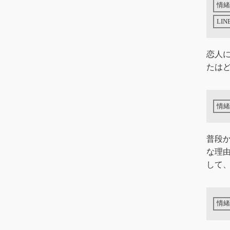
恋人に
たは
普段
な理
して、