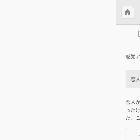
home
insert
感覚
恋
恋人
った
た。