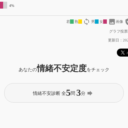
4%
loop
image
local
若
熟
男
女
画像
グラフ投票
更新日：2023
情緒不安定度
あなたの
をチェック
5
3
forward
情緒不安診断 全
問
分