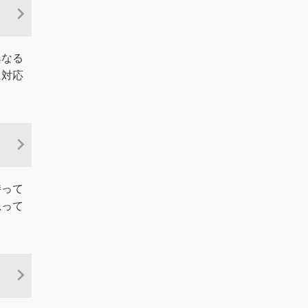
異なる
に対応
持って
思って