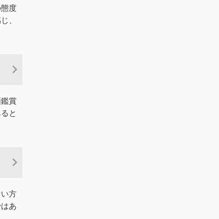
の態度
感じ、
画鑑賞
みると
ない方
ではあ