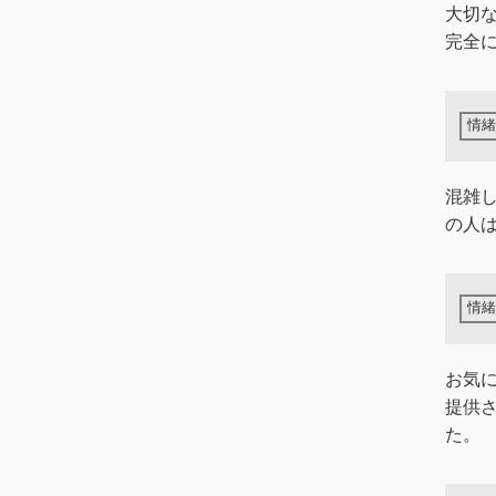
大切
完全
混雑
の人
お気
提供
た。