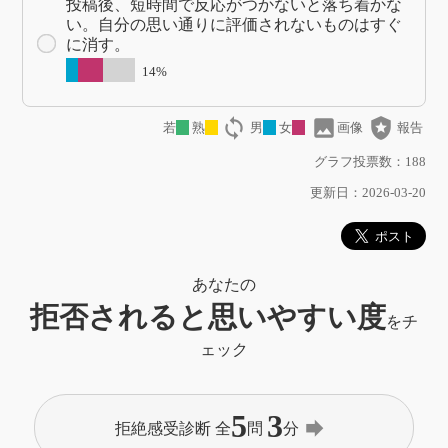
投稿後、短時間で反応がつかないと落ち着かな
い。自分の思い通りに評価されないものはすぐ
に消す。
14%
loop
image
local_police
若
熟
男
女
画像
報告
グラフ投票数：188
更新日：2026-03-20
あなたの
拒否されると思いやすい度
をチ
ェック
5
3
forward
拒絶感受診断 全
問
分