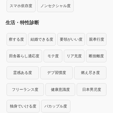
スマホ依存度
ノンセクシャル度
生活・特性診断
察する度
結婚できる度
要領がいい度
親孝行度
田舎暮らし適応度
モテ度
リア充度
断捨離度
霊感ある度
デブ習慣度
燃え尽き度
フリーランス度
健康意識度
日本男児度
独身でいける度
バカップル度