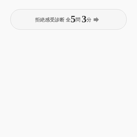
5
3
forward
拒絶感受診断 全
問
分