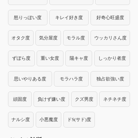
怒りっぽい度
キレイ好き度
好奇心旺盛度
オタク度
気分屋度
モラル度
ウッカリさん度
ずぼら度
重い女度
陽キャ度
しっかり者度
思いやりある度
モラハラ度
独占欲強い度
頑固度
負けず嫌い度
クズ男度
ネチネチ度
ナルシ度
小悪魔度
ドS(サド)度