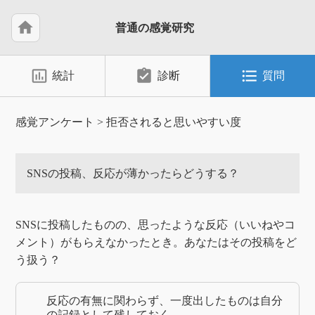
home
普通の感覚研究
insert_chart_outlined
assignment_turned_in
format_list_bulleted
統計
診断
質問
感覚アンケート
>
拒否されると思いやすい度
SNSの投稿、反応が薄かったらどうする？
SNSに投稿したものの、思ったような反応（いいねやコ
メント）がもらえなかったとき。あなたはその投稿をど
う扱う？
反応の有無に関わらず、一度出したものは自分
の記録として残しておく。