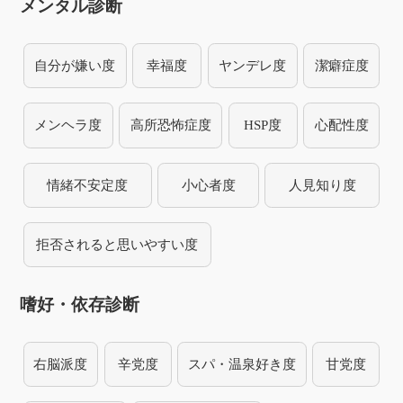
メンタル診断
自分が嫌い度
幸福度
ヤンデレ度
潔癖症度
メンヘラ度
高所恐怖症度
HSP度
心配性度
情緒不安定度
小心者度
人見知り度
拒否されると思いやすい度
嗜好・依存診断
右脳派度
辛党度
スパ・温泉好き度
甘党度