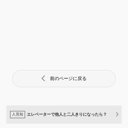
arrow_back_ios
前のページに戻る
エレベーターで他人と二人きりになったら？