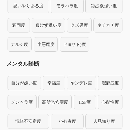
思いやりある度
モラハラ度
独占欲強い度
頑固度
負けず嫌い度
クズ男度
ネチネチ度
ナルシ度
小悪魔度
ドS(サド)度
メンタル診断
自分が嫌い度
幸福度
ヤンデレ度
潔癖症度
メンヘラ度
高所恐怖症度
HSP度
心配性度
情緒不安定度
小心者度
人見知り度