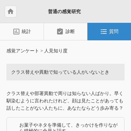
home
普通の感覚研究
insert_chart_outlined
assignment_turned_in
format_list_bulleted
統計
診断
質問
感覚アンケート
>
人見知り度
クラス替えや異動で知っている人がいないとき
​クラス替えや部署異動で周りは知らない人ばかり。早く
馴染むように言われたけれど、顔は見たことがあっても
話したことがない人たちに、あなたならどう歩み寄る？
お菓子やネタを準備して、きっかけを作りなが
ら積極的に全員と話す