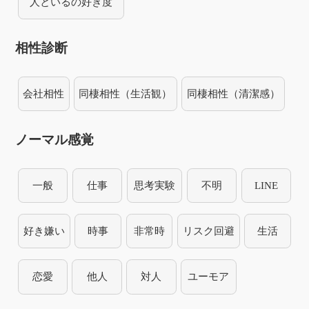
人といるの好き度
相性診断
会社相性
同棲相性（生活観）
同棲相性（清潔感）
ノーマル感覚
一般
仕事
思考実験
不明
LINE
好き嫌い
時事
非常時
リスク回避
生活
恋愛
他人
対人
ユーモア