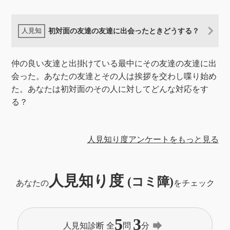
初対面の友達の友達に出会ったときどうする？
仲の良い友達と出掛けている最中にその友達の友達に出
会った。あなたの友達とその人は挨拶を交わし喋り始め
た。あなたは初対面のその人に対してどんな対応をす
る？
人見知り度アンケートをもっと見る
人見知り度
(コミ障)
あなたの
をチェック
5
3
forward
人見知診断 全
問
分