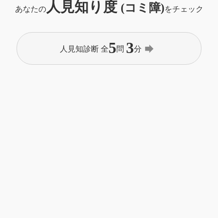
人見知り度
(コミ障)
あなたの
をチェック
5
3
forward
人見知診断 全
問
分