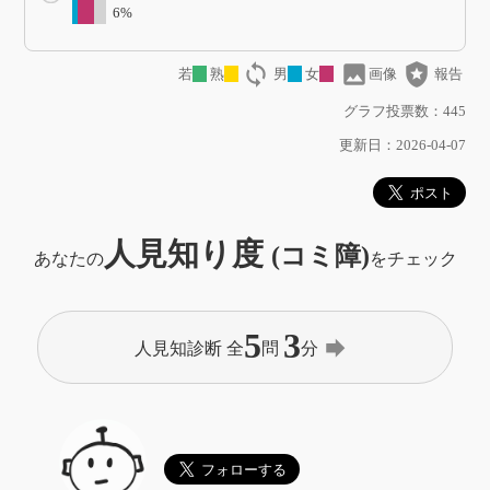
6%
loop
image
local_police
若
熟
男
女
画像
報告
グラフ投票数：445
更新日：2026-04-07
人見知り度
(コミ障)
あなたの
をチェック
5
3
forward
人見知診断 全
問
分