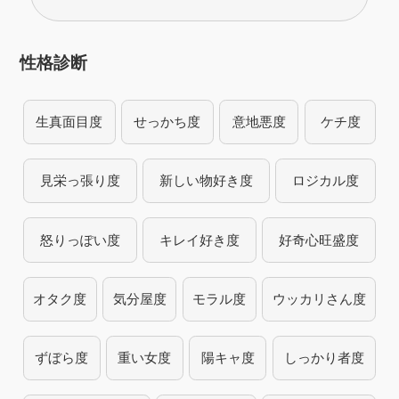
性格診断
生真面目度
せっかち度
意地悪度
ケチ度
見栄っ張り度
新しい物好き度
ロジカル度
怒りっぽい度
キレイ好き度
好奇心旺盛度
オタク度
気分屋度
モラル度
ウッカリさん度
ずぼら度
重い女度
陽キャ度
しっかり者度