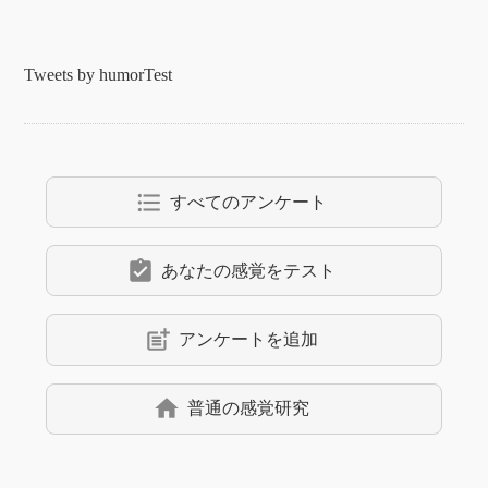
Tweets by humorTest
format_list_bulleted
すべてのアンケート
assignment_turned_in
あなたの感覚をテスト
post_add
アンケートを追加
home
普通の感覚研究