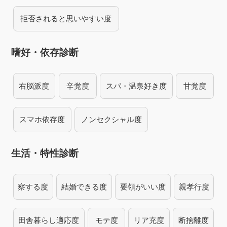
拒否されると思いやすい度
嗜好・依存診断
右脳派度
辛党度
スパ・温泉好き度
甘党度
スマホ依存度
ノンセクシャル度
生活・特性診断
察する度
結婚できる度
要領がいい度
親孝行度
田舎暮らし適応度
モテ度
リア充度
断捨離度