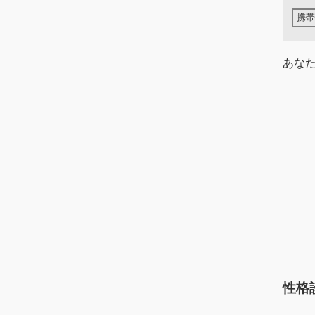
あな
性格