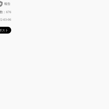
_police
報告
数：676
-03-06