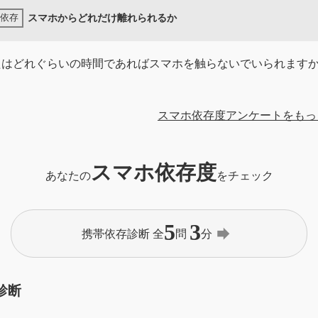
スマホからどれだけ離れられるか
たはどれぐらいの時間であればスマホを触らないでいられます
スマホ依存度アンケートをもっ
スマホ依存度
あなたの
をチェック
5
3
forward
携帯依存診断 全
問
分
診断