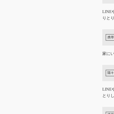
LIN
りと
家に
LIN
とり