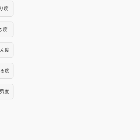
り度
き度
ん度
る度
男度