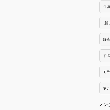
生
新
好
ず
モ
ネ
メン