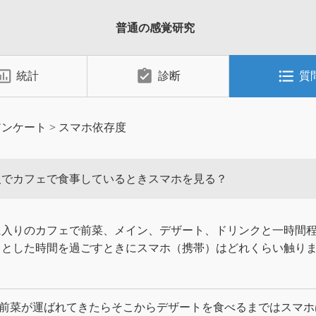
普通の感覚研究
_chart_outlined
assignment_turned_in
format_list_bulleted
統計
診断
質
アンケート
>
スマホ依存度
人でカフェで食事しているときスマホを見る？
に入りのカフェで前菜、メイン、デザート、ドリンクと一時間
りとした時間を過ごすときにスマホ（携帯）はどれくらい触り
前菜が運ばれてきたらそこからデザートを食べるまではスマホ