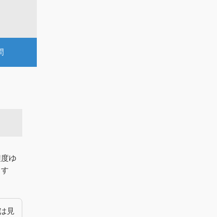
問
程度ゆ
ます
は見