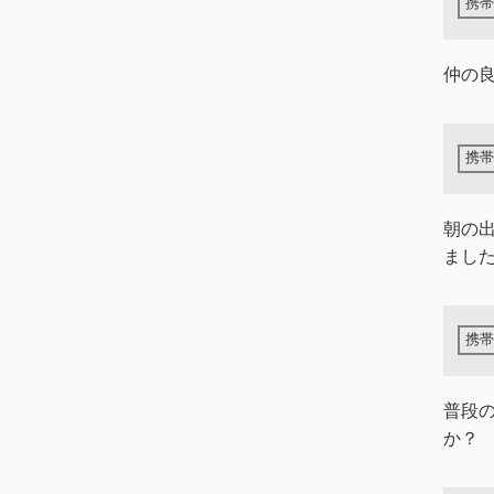
仲の良
朝の
まし
普段
か？