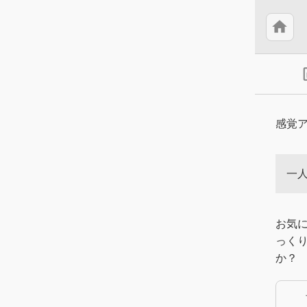
home
insert
感覚
一
お気
っく
か？