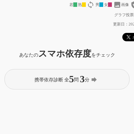
loop
image
local
若
熟
男
女
画像
グラフ投票
更新日：2022
スマホ依存度
あなたの
をチェック
5
3
forward
携帯依存診断 全
問
分