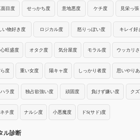
真面目度
せっかち度
意地悪度
ケチ度
見栄っ張
しい物好き度
ロジカル度
怒りっぽい度
キレイ好
奇心旺盛度
オタク度
気分屋度
モラル度
ウッカリさ
ぼら度
重い女度
陽キャ度
しっかり者度
思いやりあ
ラハラ度
独占欲強い度
頑固度
負けず嫌い度
クズ
チネチ度
ナルシ度
小悪魔度
ドS(サド)度
タル診断