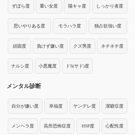
ずぼら度
重い女度
陽キャ度
しっかり者度
思いやりある度
モラハラ度
独占欲強い度
頑固度
負けず嫌い度
クズ男度
ネチネチ度
ナルシ度
小悪魔度
ドS(サド)度
メンタル診断
自分が嫌い度
幸福度
ヤンデレ度
潔癖症度
メンヘラ度
高所恐怖症度
HSP度
心配性度