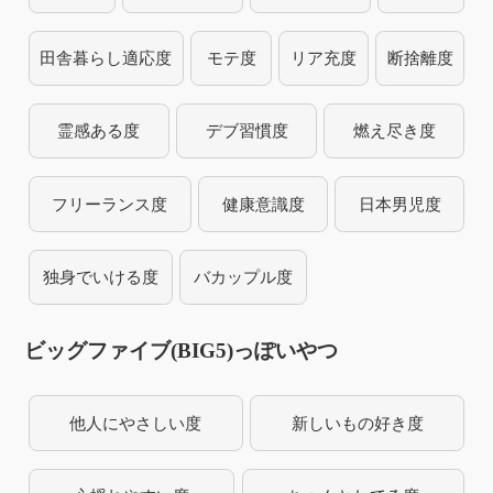
田舎暮らし適応度
モテ度
リア充度
断捨離度
霊感ある度
デブ習慣度
燃え尽き度
フリーランス度
健康意識度
日本男児度
独身でいける度
バカップル度
ビッグファイブ(BIG5)っぽいやつ
他人にやさしい度
新しいもの好き度