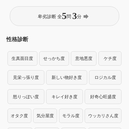
5
3
forward
卑劣診断 全
問
分
性格診断
生真面目度
せっかち度
意地悪度
ケチ度
見栄っ張り度
新しい物好き度
ロジカル度
怒りっぽい度
キレイ好き度
好奇心旺盛度
オタク度
気分屋度
モラル度
ウッカリさん度