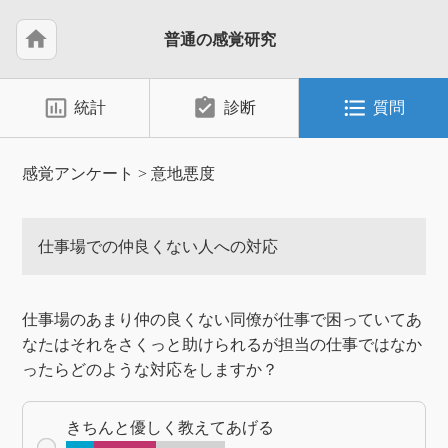
home
普通の感覚研究
insert_chart_outlined
assignment_turned_in
format_list_bulleted
統計
診断
質問
感覚アンケート
>
意地悪度
仕事場での仲良くない人への対応
仕事場のあまり仲の良くない同僚が仕事で困っていてあ
なたはそれをさくっと助けられるが担当の仕事ではなか
ったらどのような対応をしますか？
きちんと優しく教えてあげる