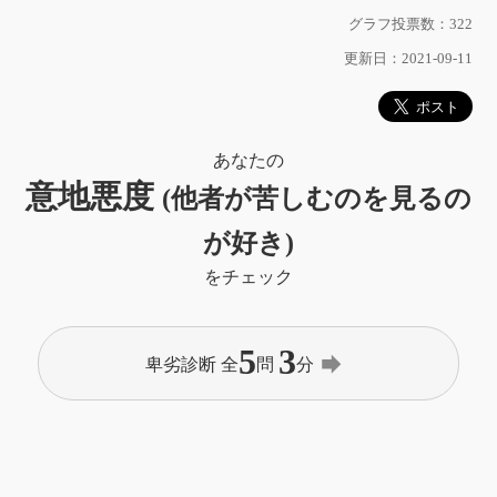
グラフ投票数：322
更新日：2021-09-11
あなたの
意地悪度
(他者が苦しむのを見るの
が好き)
をチェック
5
3
forward
卑劣診断 全
問
分