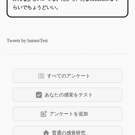
らいでちょうどいい。
Tweets by humorTest
format_list_bulleted
すべてのアンケート
assignment_turned_in
あなたの感覚をテスト
post_add
アンケートを追加
home
普通の感覚研究