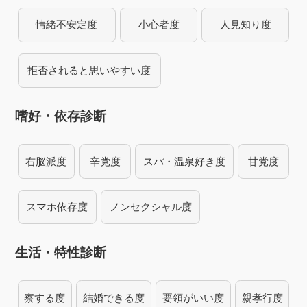
情緒不安定度
小心者度
人見知り度
拒否されると思いやすい度
嗜好・依存診断
右脳派度
辛党度
スパ・温泉好き度
甘党度
スマホ依存度
ノンセクシャル度
生活・特性診断
察する度
結婚できる度
要領がいい度
親孝行度