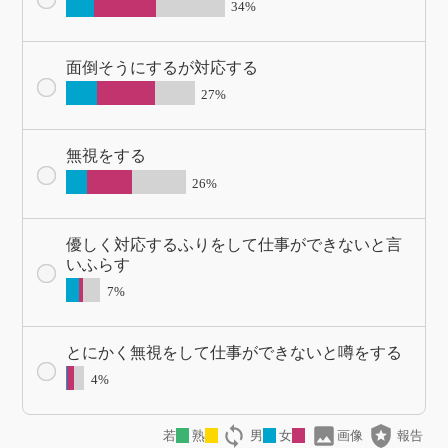
34%
面倒そうにするが対応する
27%
無視をする
26%
優しく対応するふりをして仕事ができないと言
いふらす
7%
とにかく無視をして仕事ができないと噂をする
4%
loop
image
local_police
若
熟
男
女
画像
報告