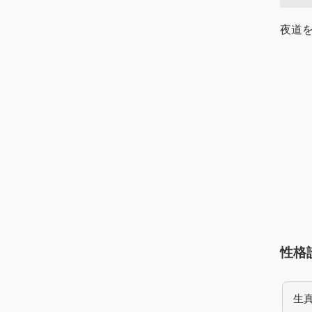
夜道
性格
生