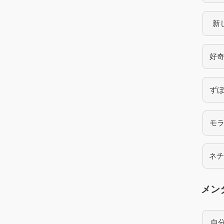
新
好
ず
モ
ネ
メン
自