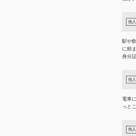
駅や
に頼
身分証
電車
っと