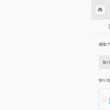
home
insert
感覚
知
知り