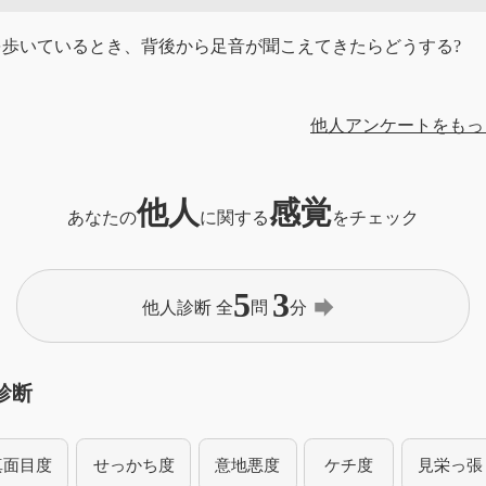
を歩いているとき、背後から足音が聞こえてきたらどうする?
他人アンケートをもっ
他人
感覚
あなたの
に関する
をチェック
5
3
forward
他人診断 全
問
分
診断
真面目度
せっかち度
意地悪度
ケチ度
見栄っ張