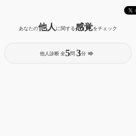
他人
感覚
あなたの
に関する
をチェック
5
3
forward
他人診断 全
問
分