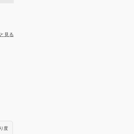
と見る
り度