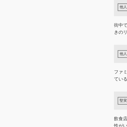
街中
きの
ファ
てい
飲食
性が