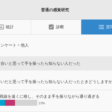
普通の感覚研究
_chart_outlined
assignment_turned_in
format_list_bulleted
統計
診断
質
アンケート
>
他人
り合いと思って手を振ったら知らない人だった
合いだと思って手を振ったら知らない人だったときどうします
視線を遠くに移し、そのまま手を振りながら通り過ぎる
23%