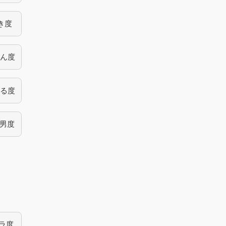
き度
ん度
る度
男度
ラ度