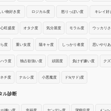
しい物好き度
ロジカル度
怒りっぽい度
キレイ好
奇心旺盛度
オタク度
気分屋度
モラル度
ウッカリさ
ぼら度
重い女度
陽キャ度
しっかり者度
思いやりあ
ラハラ度
独占欲強い度
頑固度
負けず嫌い度
クズ
チネチ度
ナルシ度
小悪魔度
ドS(サド)度
タル診断
分が嫌い度
幸福度
ヤンデレ度
潔癖症度
メンヘ