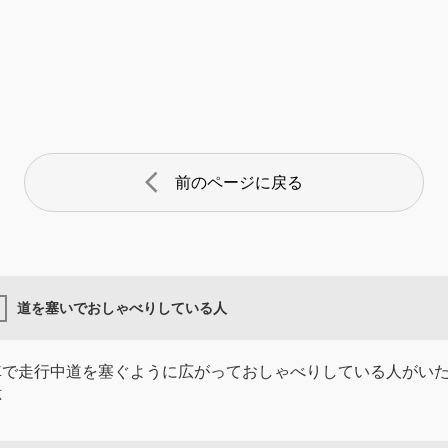
arrow_back_ios
前のページに戻る
道を塞いでおしゃべりしている人
車で走行中道を塞ぐように広がっておしゃべりしている人がい
応