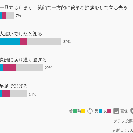
一旦立ち止まり、笑顔で一方的に簡単な挨拶をして立ち去る
7%
人違いでしたと謝る
32%
真顔に戻り通り過ぎる
22%
早足で逃げる
14%
loop
image
local
若
熟
男
女
画像
グラフ投票
更新日：2021