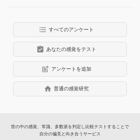
format_list_bulleted
すべてのアンケート
assignment_turned_in
あなたの感覚をテスト
post_add
アンケートを追加
home
普通の感覚研究
世の中の感覚、常識、多数派を判定し
比較テストすることで
自分の偏見と向き合うサービス