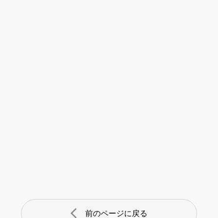
arrow_back_ios
前のページに戻る