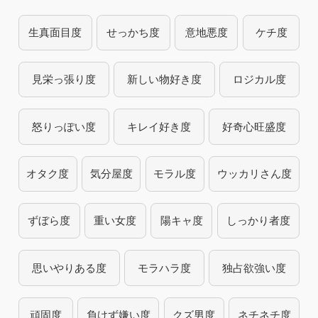
生真面目度
せっかち度
意地悪度
ケチ度
見栄っ張り度
新しい物好き度
ロジカル度
怒りっぽい度
キレイ好き度
好奇心旺盛度
オタク度
気分屋度
モラル度
ウッカリさん度
ずぼら度
重い女度
陽キャ度
しっかり者度
思いやりある度
モラハラ度
独占欲強い度
頑固度
負けず嫌い度
クズ男度
ネチネチ度