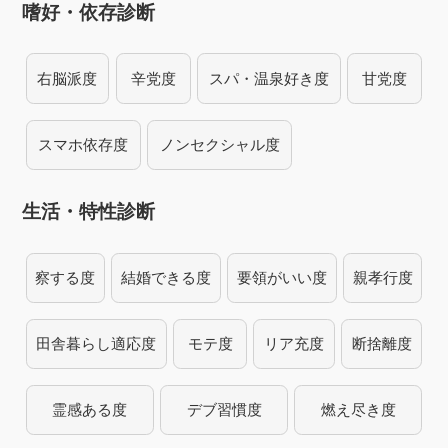
嗜好・依存診断
右脳派度
辛党度
スパ・温泉好き度
甘党度
スマホ依存度
ノンセクシャル度
生活・特性診断
察する度
結婚できる度
要領がいい度
親孝行度
田舎暮らし適応度
モテ度
リア充度
断捨離度
霊感ある度
デブ習慣度
燃え尽き度