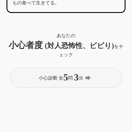
もの食べて生きてる。
あなたの
小心者度
(対人恐怖性、ビビり)
をチ
ェック
5
3
forward
小心診断 全
問
分