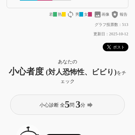
loop
image
local_police
若
熟
男
女
画像
報告
グラフ投票数：513
更新日：2025-10-12
あなたの
小心者度
(対人恐怖性、ビビり)
をチ
ェック
5
3
forward
小心診断 全
問
分