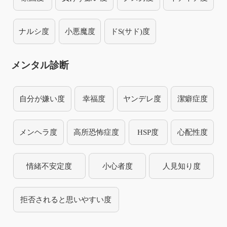
ナルシ度
小悪魔度
ドS(サド)度
メンタル診断
自分が嫌い度
幸福度
ヤンデレ度
潔癖症度
メンヘラ度
高所恐怖症度
HSP度
心配性度
情緒不安定度
小心者度
人見知り度
拒否されると思いやすい度