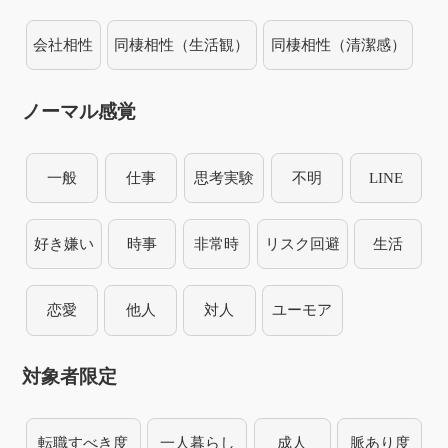
会社相性
同棲相性（生活観）
同棲相性（清潔感）
ノーマル感覚
一般
仕事
思考実験
不明
LINE
好き嫌い
時事
非常時
リスク回避
生活
恋愛
他人
対人
ユーモア
対象者限定
転職すべき度
一人暮らし
成人
脈あり度