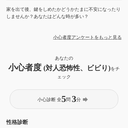
家を出て後、鍵をしめたかどうかたまに不安になったり
しませんか？あなたはどんな時が多い？
小心者度アンケートをもっと見る
あなたの
小心者度
(対人恐怖性、ビビり)
をチ
ェック
5
3
forward
小心診断 全
問
分
性格診断