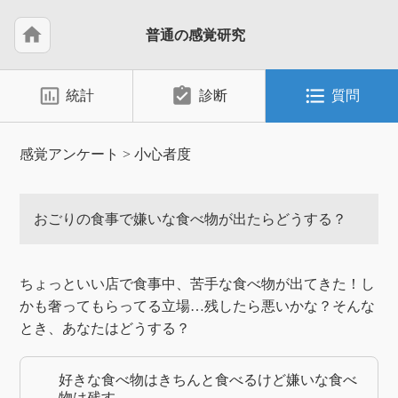
home
普通の感覚研究
insert_chart_outlined
assignment_turned_in
format_list_bulleted
統計
診断
質問
感覚アンケート
>
小心者度
おごりの食事で嫌いな食べ物が出たらどうする？
ちょっといい店で食事中、苦手な食べ物が出てきた！し
かも奢ってもらってる立場…残したら悪いかな？そんな
とき、あなたはどうする？
好きな食べ物はきちんと食べるけど嫌いな食べ
物は残す。