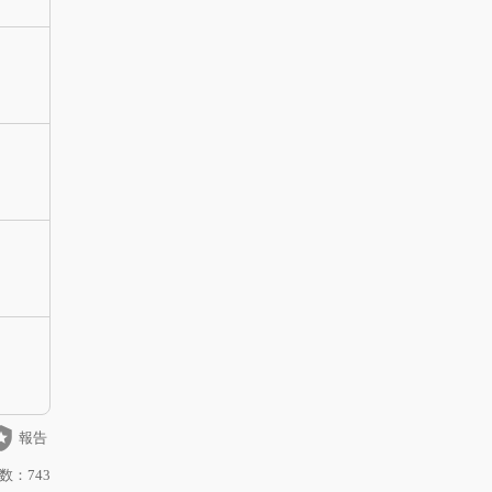
_police
報告
数：743