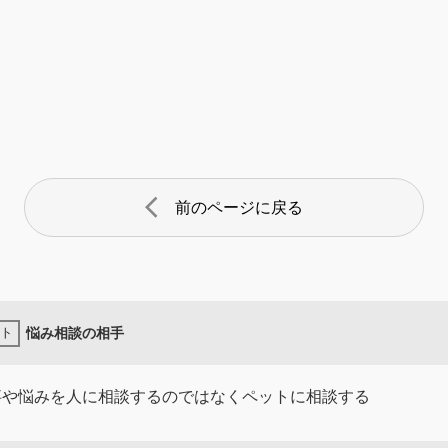
arrow_back_ios
前のページに戻る
悩み相談の相手
事や悩みを人に相談するのではなくペットに相談する