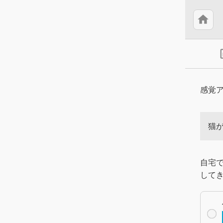
home
insert
感覚
猫
自宅
して