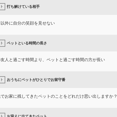
打ち解けている相手
ト以外に自分の笑顔を見せない
ペットといる時間の長さ
や友人と過ごす時間より、ペットと過ごす時間の方が長い
おうちにペットがひとりでお留守番
先でお家に残してきたペットのことをどれだけ思い出しますか
お迎えに出てきたペット