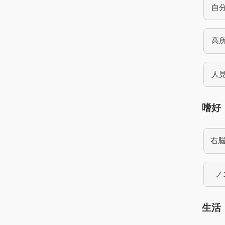
自
高
人
嗜好
右
ノ
生活