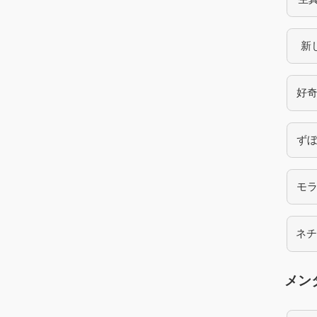
新
好
ず
モ
ネ
メン