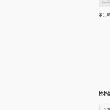
家に
性格
生