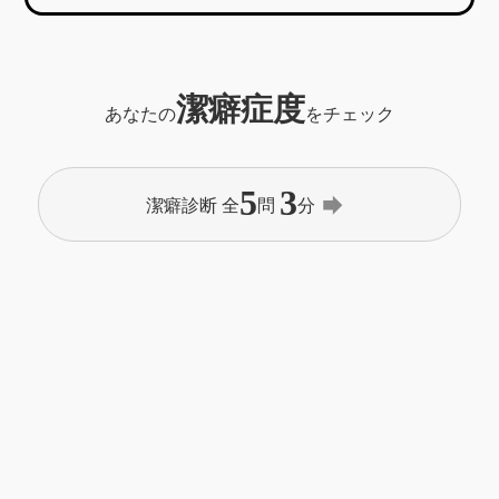
潔癖症度
あなたの
をチェック
5
3
forward
潔癖診断 全
問
分