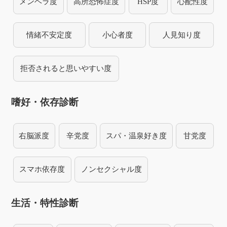
メンヘラ度
高所恐怖症度
HSP度
心配性度
情緒不安定度
小心者度
人見知り度
拒否されると思いやすい度
嗜好・依存診断
右脳派度
辛党度
スパ・温泉好き度
甘党度
スマホ依存度
ノンセクシャル度
生活・特性診断