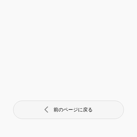
arrow_back_ios
前のページに戻る