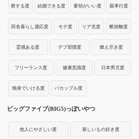
察する度
結婚できる度
要領がいい度
親孝行度
田舎暮らし適応度
モテ度
リア充度
断捨離度
霊感ある度
デブ習慣度
燃え尽き度
フリーランス度
健康意識度
日本男児度
独身でいける度
バカップル度
ビッグファイブ(BIG5)っぽいやつ
他人にやさしい度
新しいもの好き度