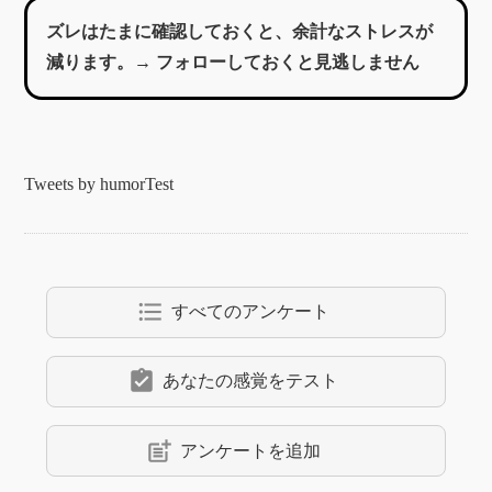
ズレはたまに確認しておくと、余計なストレスが
減ります。→ フォローしておくと見逃しません
Tweets by humorTest
format_list_bulleted
すべてのアンケート
assignment_turned_in
あなたの感覚をテスト
post_add
アンケートを追加