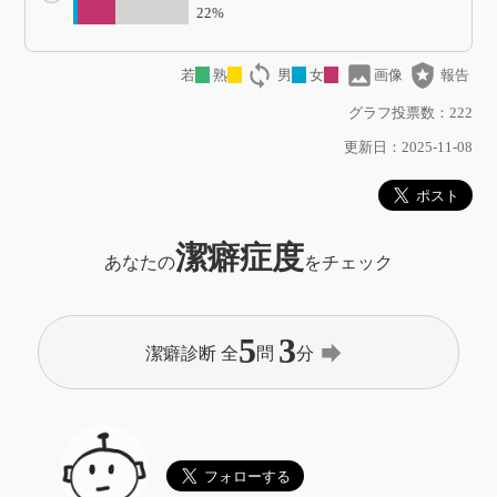
22%
loop
image
local_police
若
熟
男
女
画像
報告
グラフ投票数：222
更新日：2025-11-08
潔癖症度
あなたの
をチェック
5
3
forward
潔癖診断 全
問
分