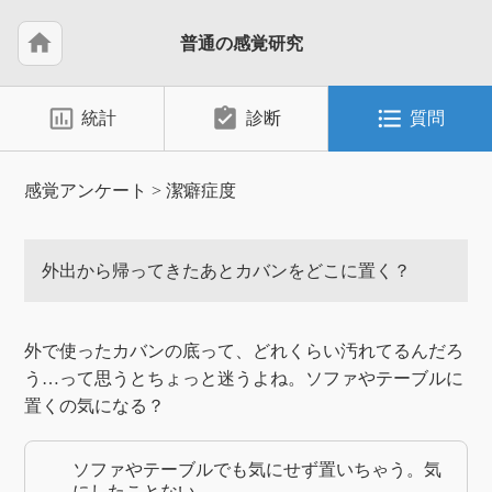
home
普通の感覚研究
insert_chart_outlined
assignment_turned_in
format_list_bulleted
統計
診断
質問
感覚アンケート
>
潔癖症度
外出から帰ってきたあとカバンをどこに置く？
外で使ったカバンの底って、どれくらい汚れてるんだろ
う…って思うとちょっと迷うよね。ソファやテーブルに
置くの気になる？
ソファやテーブルでも気にせず置いちゃう。気
にしたことない。