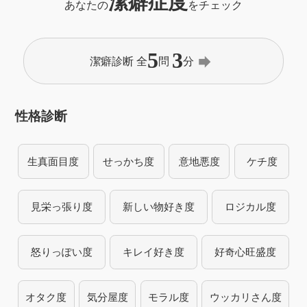
潔癖症度
あなたの
をチェック
5
3
forward
潔癖診断 全
問
分
性格診断
生真面目度
せっかち度
意地悪度
ケチ度
見栄っ張り度
新しい物好き度
ロジカル度
怒りっぽい度
キレイ好き度
好奇心旺盛度
オタク度
気分屋度
モラル度
ウッカリさん度